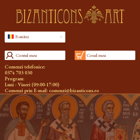
Română
Contul meu
Cosul meu
Comenzi telefonice:
0374 703 030
Program:
Luni - Vineri (09:00-17:00)
Comenzi prin E-mail:
comenzi@bizanticons.ro