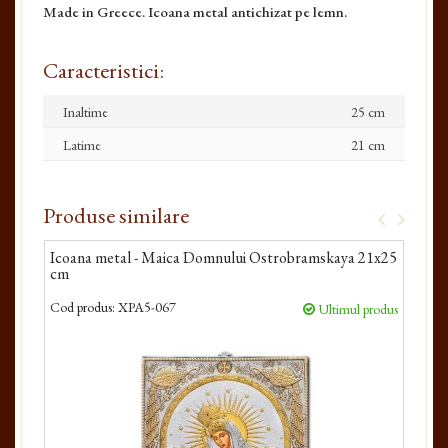
Made in Greece. Icoana metal antichizat pe lemn.
Caracteristici:
Inaltime
25 cm
Latime
21 cm
Produse similare
Icoana metal - Maica Domnului Ostrobramskaya 21x25
Ico
cm
Cod produs:
XPA5-067
Cod 
Ultimul produs