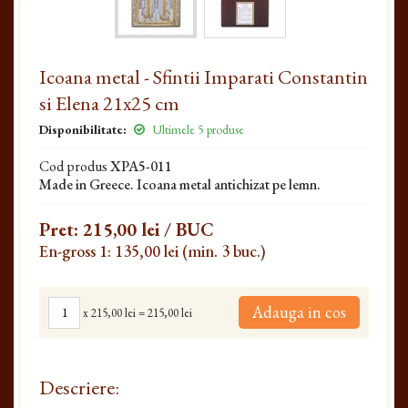
Icoana metal - Sfintii Imparati Constantin
si Elena 21x25 cm
Disponibilitate:
Ultimele 5 produse
Cod produs
XPA5-011
Made in Greece. Icoana metal antichizat pe lemn.
Pret:
215,00 lei
/ BUC
En-gross 1: 135,00 lei (min. 3 buc.)
Adauga in cos
x
215,00 lei
=
215,00 lei
Descriere: