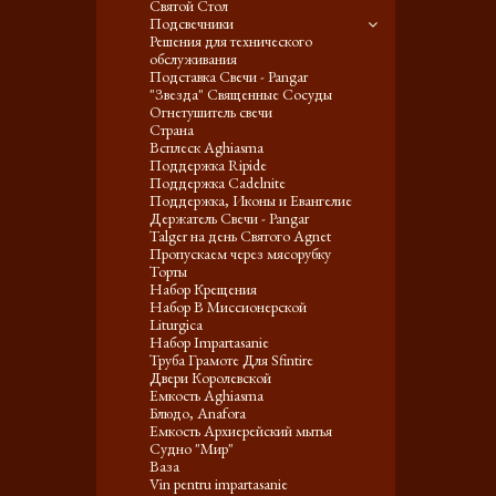
Святой Стол
Подсвечники
Решения для технического
обслуживания
Подставка Свечи - Pangar
"Звезда" Священные Сосуды
Огнетушитель свечи
Страна
Всплеск Aghiasma
Поддержка Ripide
Поддержка Cadelnite
Поддержка, Иконы и Евангелие
Держатель Свечи - Pangar
Talger на день Святого Agnet
Пропускаем через мясорубку
Торты
Набор Крещения
Набор В Миссионерской
Liturgica
Набор Impartasanie
Труба Грамоте Для Sfintire
Двери Королевской
Емкость Aghiasma
Блюдо, Anafora
Емкость Архиерейский мытья
Судно "Мир"
Ваза
Vin pentru impartasanie