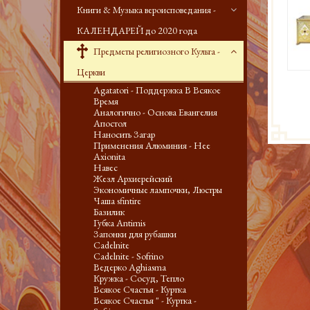
Книги & Музыка вероисповедания -
КАЛЕНДАРЕЙ до 2020 года
Предметы религиозного Культа -
Церкви
Agatatori - Поддержка В Всякое
Время
Аналогично - Основа Евангелия
Апостол
Наносить Загар
Применения Алюминия - Нее
Axionita
Навес
Жезл Архиерейский
Экономичные лампочки, Люстры
Чаша sfintire
Базилик
Губка Antimis
Запонки для рубашки
Cadelnite
Cadelnite - Sofrino
Ведерко Aghiasma
Кружка - Сосуд, Тепло
Всякое Счастья - Куртка
Всякое Счастья " - Куртка -