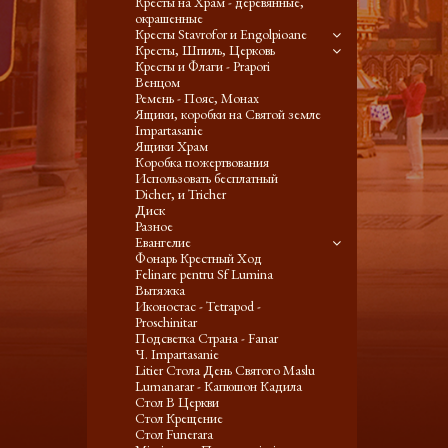
Кресты на Храм - деревянные,
окрашенные
Кресты Stavrofor и Engolpioane
Кресты, Шпиль, Церковь
Кресты и Флаги - Prapori
Венцом
Ремень - Пояс, Монах
Ящики, коробки на Святой земле
Impartasanie
Ящики Храм
Коробка пожертвования
Использовать бесплатный
Dicher, и Tricher
Диск
Разное
Евангелие
Фонарь Крестный Ход
Felinare pentru Sf Lumina
Вытяжка
Иконостас - Tetrapod -
Proschinitar
Подсветка Страна - Fanar
Ч. Impartasanie
Litier Стола День Святого Maslu
Lumanarar - Капюшон Кадила
Стол В Церкви
Стол Крещение
Стол Funerara