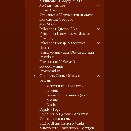
Miruitoare - Посуда miruit
Мебель - Разное
Очки Лампа
Стаканы из Нержавеющей стали
для Святых Сосудов
Для Sfintire
Policandru Диски - Нее
Policandru Посмотрим, Люстра -
Фонарь,
Policandru Загар, массивные
Блюда
Чаша жизни - для Обмен детьми
Pristolnic
Полотенце И Услуг В
Богослужении
Proscomidiar
Очистить Святые Moaste -
Звезды
Ленты для Св Moaste -
Звезды
Банки Жертвенник - Ум
Moaste
Racle
Ripide - Горе
Сидения В Церкви - Arhieresti
Сидения площадь
Набор День Святого Maslu
Множество Священных Сосудов