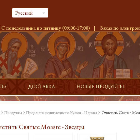
Русский
:
С понедельника по пятницу (09:00-17:00)
|
Заказ по электрон
ТЬ?
ДОСТАВКА
НОВЫЕ ПРОДУКТЫ
Продукты
Предметы религиозного Культа - Церкви
Очистить Святые Moas
стить Святые Moaste - Звезды