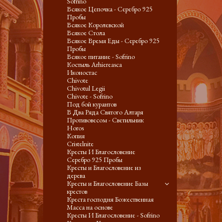
Sofrino
Всякое Цепочка - Серебро 925
Пробы
Всякое Королевской
Всякое Стола
Всякое Время Еды - Серебро 925
Пробы
Всякое питание - Sofrino
Костыль Arhiereasca
Иконостас
Chivote
Chivotul Legii
Chivote - Sofrino
Под бой курантов
В Два Ряда Святого Алтаря
Противовесом - Светильник
Horos
Копия
Cristelnite
Кресты И Благословение
Серебро 925 Пробы
Кресты и Благословение из
дерева
Кресты и Благословение Базы
крестов
Креста господня Божественная
Масса на основе
Кресты И Благословение - Sofrino