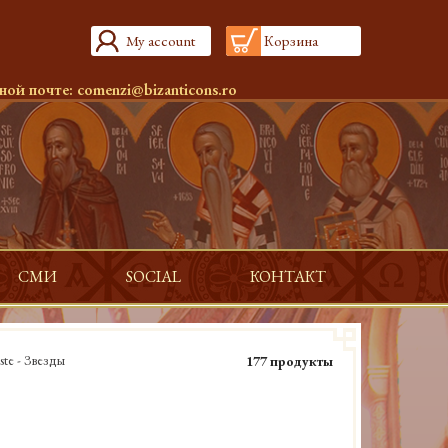
My account
Корзина
ной почте:
comenzi@bizanticons.ro
СМИ
SOCIAL
КОНТАКТ
te - Звезды
177 продукты