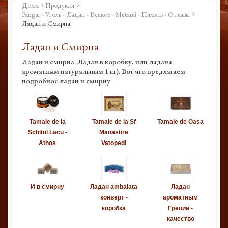
Дома
Продукты
Pangar - Уголь - Ладан - Всякое - Metanii - Память - Отзывы
Ладан и Смирна
Ладан и Смирна
Ладан и смирна. Ладан в коробку, или ладана
ароматным натуральным 1 кг). Вот что предлагаем
подробное ладан и смирну
Tamaie de la
Tamaie de la Sf
Tamaie de Oasa
Schitul Lacu -
Manastire
Athos
Vatopedi
И в смирну
Ладан ambalata
Ладан
конверт -
ароматным
коробка
Греции -
качество