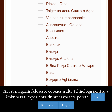
Ripide - Горе
Talger на день Святого Agnet
Vin pentru impartasanie
Аналогично - Основа
Евангелия
Апостол
Базилик
Блюда
Блюдо, Anafora
В Два Ряда Святого Алтаря
Ваза
Ведерко Aghiasma
Венцом
Acest magazin foloseste cookies si alte tehnologii pentru a
Всплеск Aghiasma
imbunatati experienta dumneavoastra pe site!
Setari
Всякое Время Еды -
Read more
I agree
Серебро 925 Пробы