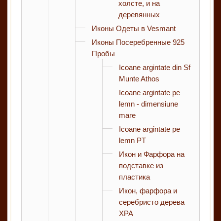
холсте, и на
деревянных
Иконы Одеты в Vesmant
Иконы Посеребренные 925
Пробы
Icoane argintate din Sf
Munte Athos
Icoane argintate pe
lemn - dimensiune
mare
Icoane argintate pe
lemn PT
Икон и Фарфора на
подставке из
пластика
Икон, фарфора и
серебристо дерева
XPA