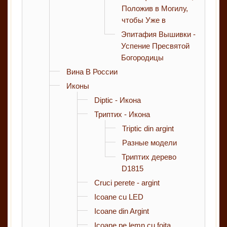
Положив в Могилу,
чтобы Уже в
Эпитафия Вышивки -
Успение Пресвятой
Богородицы
Вина В России
Иконы
Diptic - Икона
Триптих - Икона
Triptic din argint
Разные модели
Триптих дерево
D1815
Cruci perete - argint
Icoane cu LED
Icoane din Argint
Icoane pe lemn cu foita