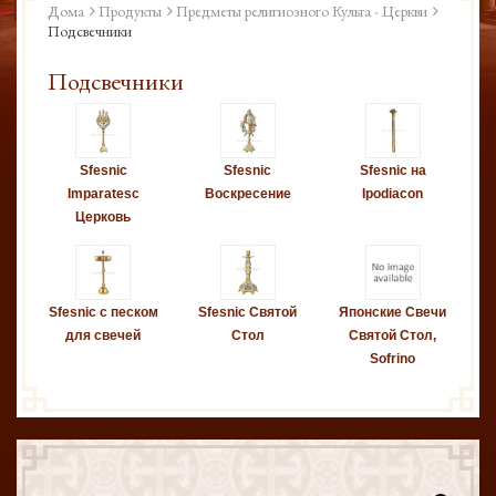
Дома
Продукты
Предметы религиозного Культа - Церкви
Подсвечники
Подсвечники
Sfesnic
Sfesnic
Sfesnic на
Imparatesc
Воскресение
Ipodiacon
Церковь
Sfesnic с песком
Sfesnic Святой
Японские Свечи
для свечей
Стол
Святой Стол,
Sofrino