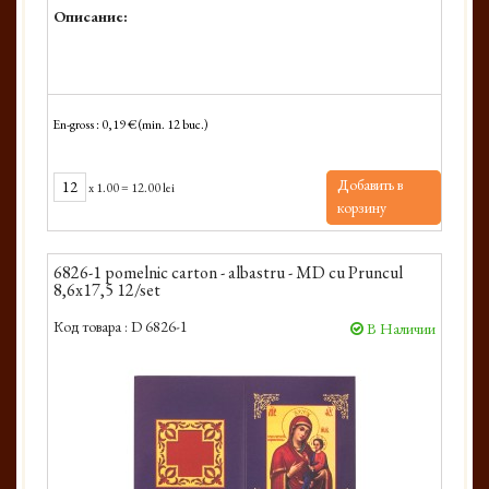
Описание:
En-gross : 0,19 € (min. 12 buc.)
Добавить в
x
1.00
=
12.00 lei
корзину
6826-1 pomelnic carton - albastru - MD cu Pruncul
8,6x17,5 12/set
Код товара :
D 6826-1
В Наличии