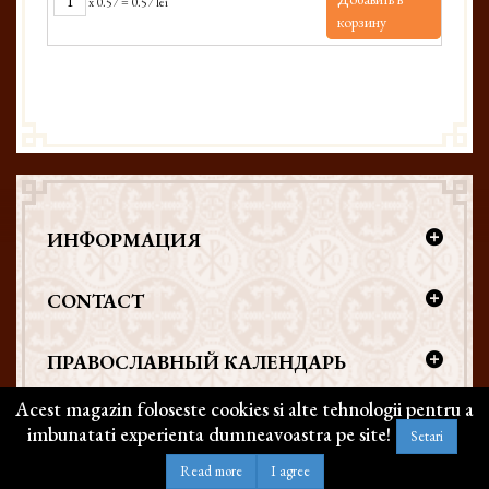
x
0.57
=
0.57 lei
корзину
ИНФОРМАЦИЯ
CONTACT
ПРАВОСЛАВНЫЙ КАЛЕНДАРЬ
Acest magazin foloseste cookies si alte tehnologii pentru a
imbunatati experienta dumneavoastra pe site!
Setari
Copyright @ 2026 | BIZANTICONS. Все права защищены
Read more
I agree