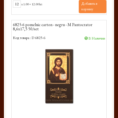
Добавить в
x
1.00
=
12.00 lei
корзину
6825-6 pomelnic carton - negru - M Pantocrator
8,6x17,5 50/set
Код товара :
D 6825-6
В Наличии