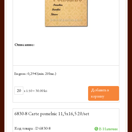
Описание:
En-gross : 0,29 € (min. 20 buc.)
Добавить в
x
1.50
=
30.00 lei
корзину
6830-8 Carte pomelnic 11,5x16,5 20/set
Код товара :
D 6830-8
В Наличии