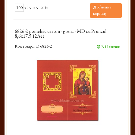
Добавить в
x
0.51
=
51.00 lei
корзину
6826-2 pomelnic carton - grena - MD cu Pruncul
8,6x17,5 12/set
Код товара :
D 6826-2
В Наличии