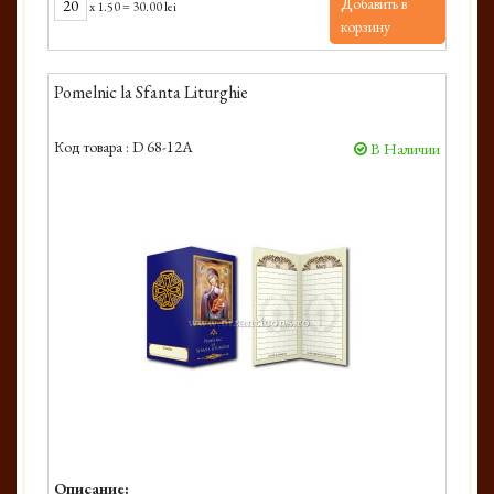
Добавить в
x
1.50
=
30.00 lei
корзину
Pomelnic la Sfanta Liturghie
Код товара :
D 68-12A
В Наличии
Описание: