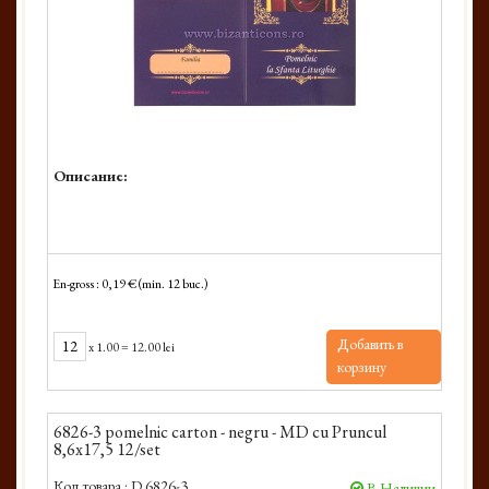
Описание:
En-gross : 0,19 € (min. 12 buc.)
Добавить в
x
1.00
=
12.00 lei
корзину
6826-3 pomelnic carton - negru - MD cu Pruncul
8,6x17,5 12/set
Код товара :
D 6826-3
В Наличии