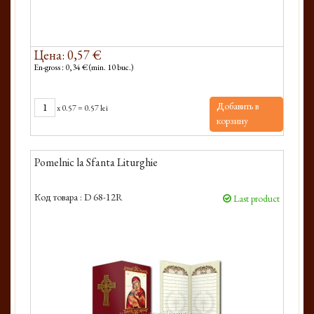
Цена: 0,57 €
En-gross : 0,34 € (min. 10 buc.)
Добавить в
x
0.57
=
0.57 lei
корзину
Pomelnic la Sfanta Liturghie
Код товара :
D 68-12R
Last product