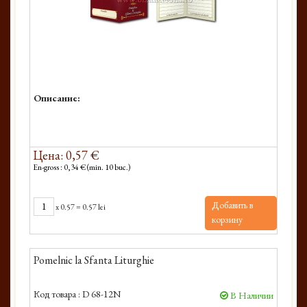
Описание:
Цена: 0,57 €
En-gross : 0,34 € (min. 10 buc.)
Добавить в
x
0.57
=
0.57 lei
корзину
Pomelnic la Sfanta Liturghie
Код товара :
D 68-12N
В Наличии