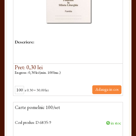
Descriere:
Pret: 0,30 lei
En-gross : 0,30 lei (min. 100 buc.)
Adauga in cos
x
0.30
=
30.00 lei
Carte pomelnic 100/set
Cod produs:
D 6835-9
in stoc