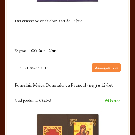
Descriere:
Se vinde doar la set de 12 buc.
En-gross : 1,00 lei (min. 12 buc.)
Adauga in cos
x
1.00
=
12.00 lei
Pomelnic Maica Domnului cu Pruncul - negru 12/set
Cod produs:
D 6826-3
in stoc