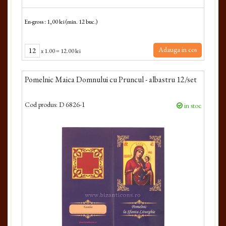
En-gross : 1,00 lei (min. 12 buc.)
Adauga in cos
x
1.00
=
12.00 lei
Pomelnic Maica Domnului cu Pruncul - albastru 12/set
Cod produs:
D 6826-1
in stoc