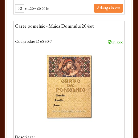
Adauga in cos
x
1.20
=
60.00 lei
Carte pomelnic - Maica Domnului 20/set
Cod produs:
D 6830-7
in stoc
Descriere: