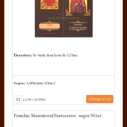
Descriere:
Se vinde doar la set de 12 buc.
En-gross : 1,00 lei (min. 12 buc.)
Adauga in cos
x
1.00
=
12.00 lei
Pomelnic Mantuitorul Pantocrator - negru 50/set