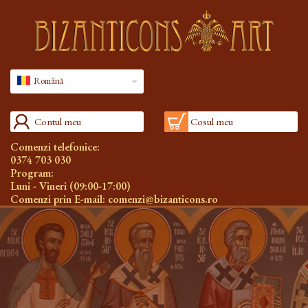
Română
Contul meu
Cosul meu
Comenzi telefonice:
0374 703 030
Program:
Luni - Vineri (09:00-17:00)
Comenzi prin E-mail:
comenzi@bizanticons.ro