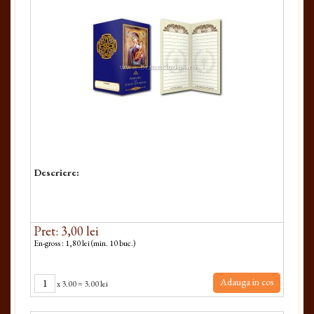
Descriere:
Pret: 3,00 lei
En-gross : 1,80 lei (min. 10 buc.)
Adauga in cos
x
3.00
=
3.00 lei