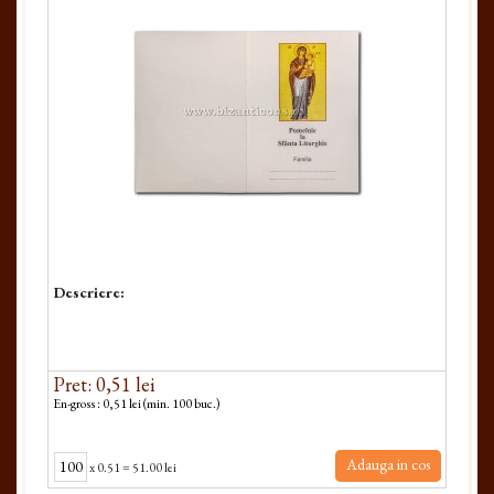
Descriere:
Pret: 0,51 lei
En-gross : 0,51 lei (min. 100 buc.)
Adauga in cos
x
0.51
=
51.00 lei