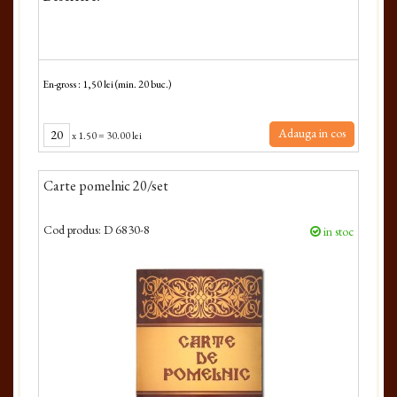
En-gross : 1,50 lei (min. 20 buc.)
Adauga in cos
x
1.50
=
30.00 lei
Carte pomelnic 20/set
Cod produs:
D 6830-8
in stoc