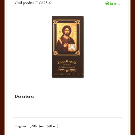
Cod produs:
D 6825-6
in stoc
Descriere:
En-gross : 1,20 lei (min. 50 buc.)