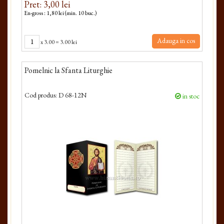
Pret: 3,00 lei
En-gross : 1,80 lei (min. 10 buc.)
Adauga in cos
x
3.00
=
3.00 lei
Pomelnic la Sfanta Liturghie
Cod produs:
D 68-12N
in stoc