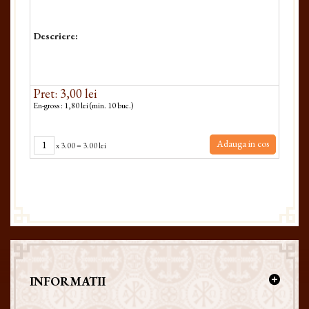
Descriere:
Pret: 3,00 lei
En-gross : 1,80 lei (min. 10 buc.)
Adauga in cos
x
3.00
=
3.00 lei
INFORMATII