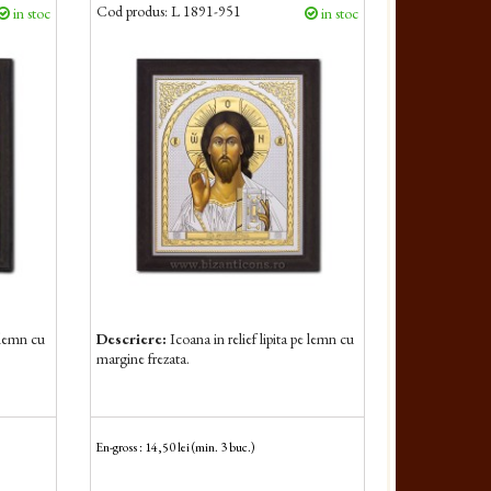
Cod produs:
L 1891-951
in stoc
in stoc
e lemn cu
Descriere:
Icoana in relief lipita pe lemn cu
margine frezata.
En-gross : 14,50 lei (min. 3 buc.)