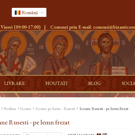
Română
 Vineri (09:00-17:00)
|
Comenzi prin E-mail:
comenzi@bizanticons
LIVRARE
NOUTATI
BLOG
SOCI
Produse
Icoane
Icoane pe lemn - Rusesti
Icoane Rusesti - pe lemn frezat
ane Rusesti - pe lemn frezat