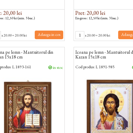
: 20,00 lei
Pret: 20,00 lei
ss : 12,50 lei (min. 3 buc.)
En-gross : 12,50 lei (min. 3 buc.)
Adauga in cos
Adauga
x
20.00
=
20.00 lei
x
20.00
=
20.00 lei
na pe lemn - Mantuitorul din
Icoana pe lemn - Mantuitorul d
an 15x18 cm
Kazan 15x18 cm
produs:
L 1893-161
Cod produs:
L 1891-985
in stoc