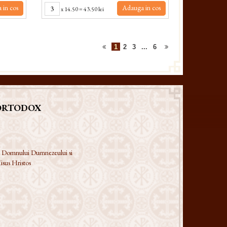
 in cos
Adauga in cos
x
14.50
=
43.50 lei
1
2
3
...
6
ORTODOX
 a Domnului Dumnezeului si
isus Hristos