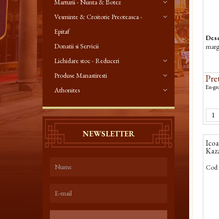
Marturii - Nunta & Botez
Vesminte & Croitorie Preoteasca -
Epitaf
Desc
Donatii si Servicii
margi
Lichidare stoc - Reduceri
Produse Manastiresti
Pret
En-gro
Athonites
NEWSLETTER
Icoa
Kaz
Cod 