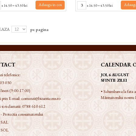
Adauga in cos
Adauga
x
14.50
=
43.50 lei
x
14.50
=
43.50 lei
EAZA
pe pagina
TACT
CALENDAR 
 telefonice:
JOI, 6 AUGUST
SFINTII ZILEI
03 030
Vineri (9:00-17:00)
• Schimbarea la fata
Mântuitorului nostru I
 prin E-mail:
comenzi@bizanticons.ro
 si reclamatii:
0788 610 612
 Protectia consumatorului
 SAL
 SOL