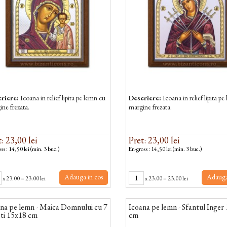
riere:
Icoana in relief lipita pe lemn cu
Descriere:
Icoana in relief lipita p
ne frezata.
margine frezata.
: 23,00 lei
Pret: 23,00 lei
ss : 14,50 lei (min. 3 buc.)
En-gross : 14,50 lei (min. 3 buc.)
Adauga in cos
Adauga
x
23.00
=
23.00 lei
x
23.00
=
23.00 lei
na pe lemn - Maica Domnului cu 7
Icoana pe lemn - Sfantul Inger
ti 15x18 cm
cm