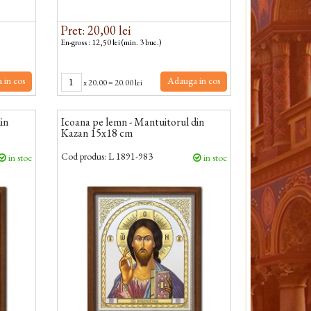
Pret: 20,00 lei
En-gross : 12,50 lei (min. 3 buc.)
 in cos
Adauga in cos
x
20.00
=
20.00 lei
in
Icoana pe lemn - Mantuitorul din
Kazan 15x18 cm
Cod produs:
L 1891-983
in stoc
in stoc