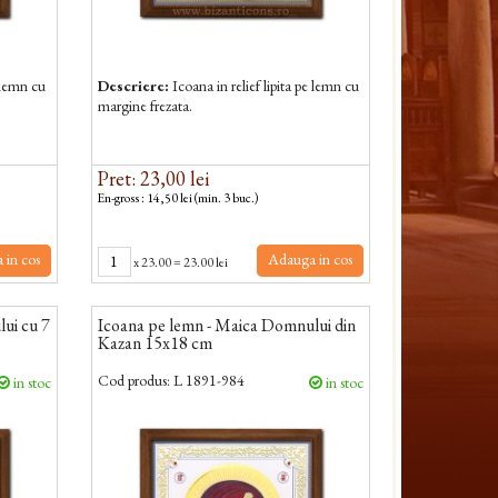
e lemn cu
Descriere:
Icoana in relief lipita pe lemn cu
margine frezata.
Pret: 23,00 lei
En-gross : 14,50 lei (min. 3 buc.)
 in cos
Adauga in cos
x
23.00
=
23.00 lei
ui cu 7
Icoana pe lemn - Maica Domnului din
Kazan 15x18 cm
Cod produs:
L 1891-984
in stoc
in stoc