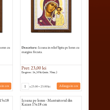
e lemn cu
Descriere:
Icoana in relief lipita pe lemn cu
margine frezata.
Pret: 23,00 lei
En-gross : 14,50 lei (min. 3 buc.)
 in cos
Adauga in cos
x
23.00
=
23.00 lei
 15x18
Icoana pe lemn - Mantuitorul din
Kazan 15x18 cm