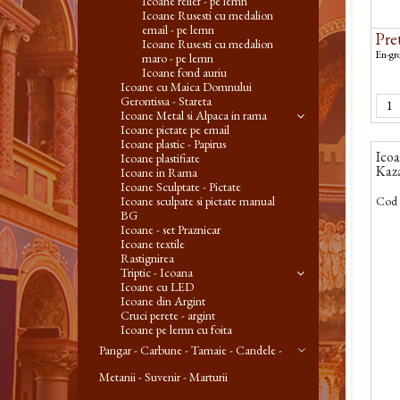
Icoane relief - pe lemn
Icoane Rusesti cu medalion
email - pe lemn
Pret
Icoane Rusesti cu medalion
En-gro
maro - pe lemn
Icoane fond auriu
Icoane cu Maica Domnului
Gerontissa - Stareta
Icoane Metal si Alpaca in rama
Icoane pictate pe email
Icoane plastic - Papirus
Icoa
Icoane plastifiate
Kaz
Icoane in Rama
Icoane Sculptate - Pictate
Icoane sculpate si pictate manual
Cod 
BG
Icoane - set Praznicar
Icoane textile
Rastignirea
Triptic - Icoana
Icoane cu LED
Icoane din Argint
Cruci perete - argint
Icoane pe lemn cu foita
Pangar - Carbune - Tamaie - Candele -
Metanii - Suvenir - Marturii