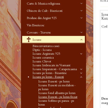
SOR
Carte & Muzica religioasa
Obiecte de Cult - Bisericesti
Icoa
Produse din Argint 925
Kaz
Vin Bisericesc
Cod 
Covoare - Traverse
Icoane
Binecuvantarea casei
Diptic - Icoana
Icoane Argintate 925
Icoane ceramica
Icoane Chivot
Icoane Imbracate in Vesmant
Icoane Imparatesti - Catapeteasma
Icoane pe lemn - Bizantine
Icoane pe lemn - Rusesti
Icoane Rusesti - pe lemn
Icoane Rusesti cu medalion -
pe lemn
Icoane fond albastru pe lemn
Icoane Rusesti - pe lemn frezat
Desc
Icoane Sofrino pe panza - pe
margi
lemn