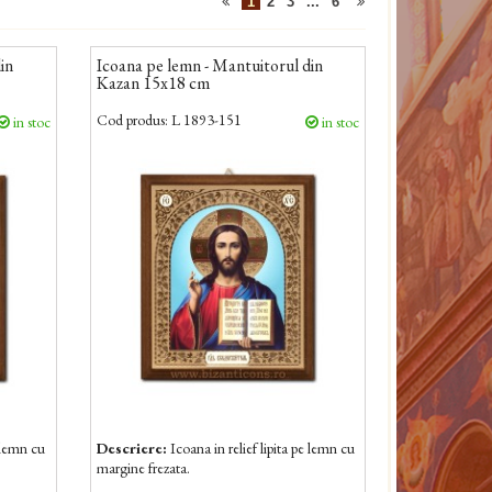
1
2
3
...
6
in
Icoana pe lemn - Mantuitorul din
Kazan 15x18 cm
Cod produs:
L 1893-151
in stoc
in stoc
e lemn cu
Descriere:
Icoana in relief lipita pe lemn cu
margine frezata.