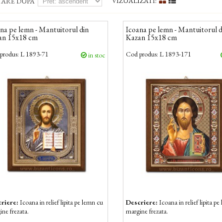
VIZUALIZATI:
TARE DUPA
na pe lemn - Mantuitorul din
Icoana pe lemn - Mantuitorul d
an 15x18 cm
Kazan 15x18 cm
produs:
L 1893-71
Cod produs:
L 1893-171
in stoc
riere:
Icoana in relief lipita pe lemn cu
Descriere:
Icoana in relief lipita p
ne frezata.
margine frezata.