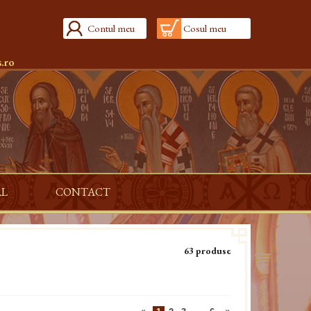
Contul meu
Cosul meu
.ro
AL
CONTACT
63 produse