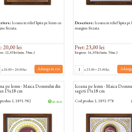
riere:
Icoana in relief lipita pe lemn cu
Descriere:
Icoana in relief lipita p
ne frezata.
margine frezata.
: 20,00 lei
Pret: 23,00 lei
ss : 12,50 lei (min. 3 buc.)
En-gross : 14,50 lei (min. 3 buc.)
Adauga in cos
Adauga
x
20.00
=
20.00 lei
x
23.00
=
23.00 lei
na pe lemn - Maica Domnului din
Icoana pe lemn - Maica Domnul
an 15x18 cm
sageti 15x18 cm
produs:
L 1891-982
Cod produs:
L 1891-978
in stoc