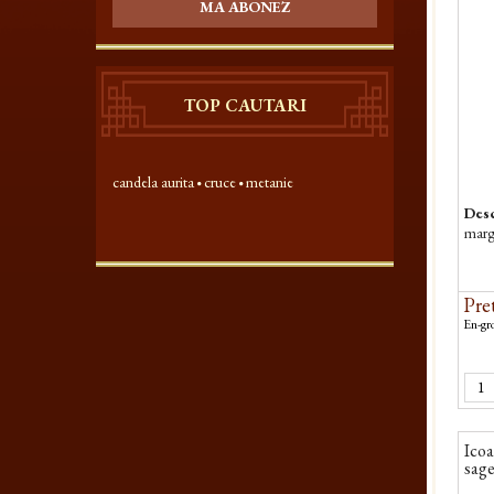
MA ABONEZ
TOP CAUTARI
candela aurita
cruce
metanie
Desc
margi
Pret
En-gro
Icoa
sage