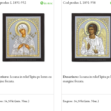
produs:
L 1891-952
Cod produs:
L 1891-958
in stoc
riere:
Icoana in relief lipita pe lemn cu
Descriere:
Icoana in relief lipita p
ne frezata.
margine frezata.
ss : 14,50 lei (min. 3 buc.)
En-gross : 14,50 lei (min. 3 buc.)