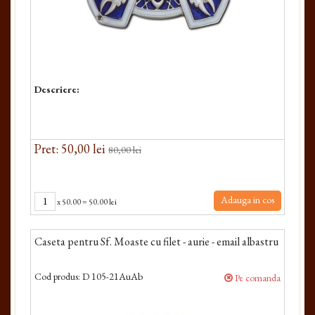
Descriere:
Pret: 50,00 lei
80,00 lei
Adauga in cos
x
50.00
=
50.00 lei
Caseta pentru Sf. Moaste cu filet - aurie - email albastru
Cod produs:
D 105-21AuAb
Pe comanda