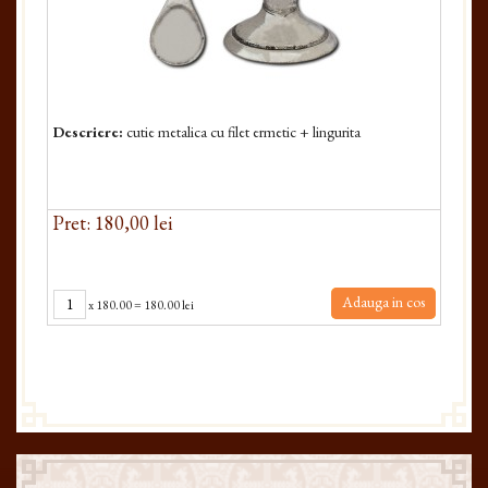
Descriere:
cutie metalica cu filet ermetic + lingurita
Pret: 180,00 lei
Adauga in cos
x
180.00
=
180.00 lei