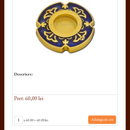
Descriere:
Pret: 60,00 lei
Adauga in cos
x
60.00
=
60.00 lei