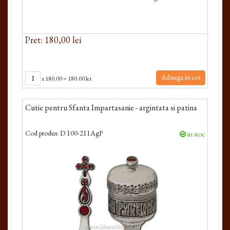
Pret: 180,00 lei
Adauga in cos
x
180.00
=
180.00 lei
Cutie pentru Sfanta Impartasanie - argintata si patina
Cod produs:
D 100-211AgP
in stoc