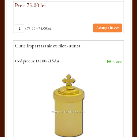
Pret: 75,00 lei
Adauga in cos
x
75.00
=
75.00 lei
Cutie Impartasanie cu filet - aurita
Cod produs:
D 100-215Au
in stoc