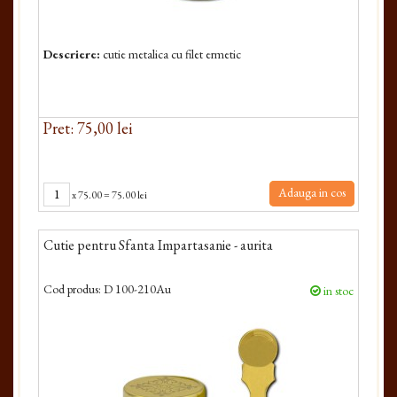
Descriere:
cutie metalica cu filet ermetic
Pret: 75,00 lei
Adauga in cos
x
75.00
=
75.00 lei
Cutie pentru Sfanta Impartasanie - aurita
Cod produs:
D 100-210Au
in stoc