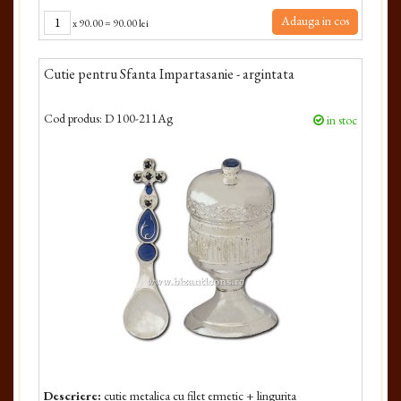
Adauga in cos
x
90.00
=
90.00 lei
Cutie pentru Sfanta Impartasanie - argintata
Cod produs:
D 100-211Ag
in stoc
Descriere:
cutie metalica cu filet ermetic + lingurita