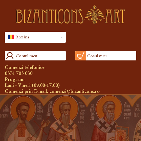
Română
Contul meu
Cosul meu
Comenzi telefonice:
0374 703 030
Program:
Luni - Vineri (09:00-17:00)
Comenzi prin E-mail:
comenzi@bizanticons.ro