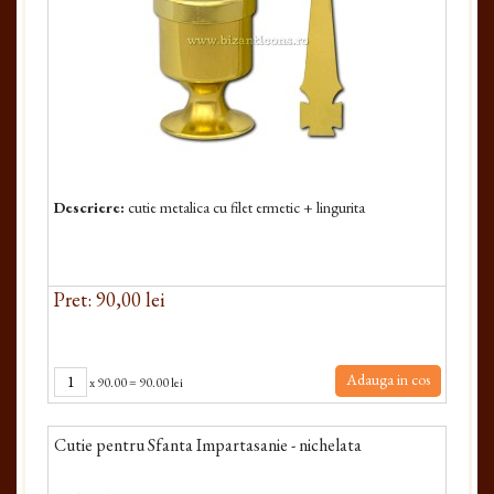
Descriere:
cutie metalica cu filet ermetic + lingurita
Pret: 90,00 lei
Adauga in cos
x
90.00
=
90.00 lei
Cutie pentru Sfanta Impartasanie - nichelata