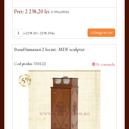
Pret: 2 238,20 lei
2 356,00 lei
Adauga in cos
x
2238.20
=
2238.20 lei
Stand lumanari 2 locuri - MDF sculptat
Cod produs:
TH122
Pe comanda
-5%