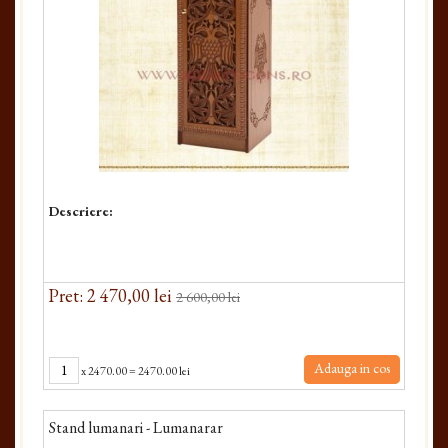
Descriere:
Pret: 2 470,00 lei
2 600,00 lei
Adauga in cos
x
2470.00
=
2470.00 lei
Stand lumanari - Lumanarar