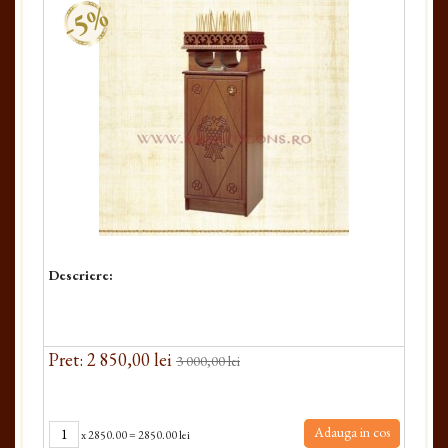
-5%
Descriere:
Pret: 2 850,00 lei
3 000,00 lei
Adauga in cos
x
2850.00
=
2850.00 lei