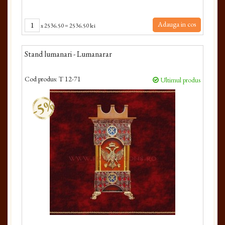
Adauga in cos
x
2536.50
=
2536.50 lei
Stand lumanari - Lumanarar
Cod produs:
T 12-71
Ultimul produs
-5%