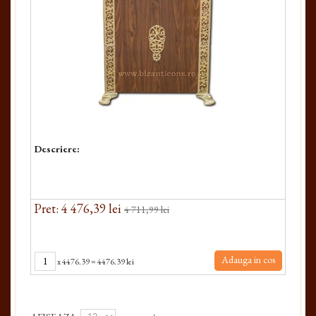
Descriere:
Pret: 4 476,39 lei
4 711,99 lei
Adauga in cos
x
4476.39
=
4476.39 lei