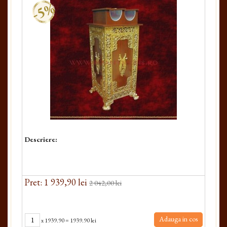
-5%
Descriere:
Pret: 1 939,90 lei
2 042,00 lei
Adauga in cos
x
1939.90
=
1939.90 lei