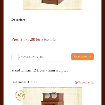
Descriere:
Pret: 2 375,00 lei
2 500,01 lei
Adauga in cos
x
2375.00
=
2375.00 lei
Stand lumanari 2 locuri - lemn sculptat
Cod produs:
TH112
Pe comanda
-5%