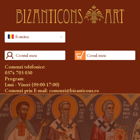
Română
Contul meu
Cosul meu
Comenzi telefonice:
0374 703 030
Program:
Luni - Vineri (09:00-17:00)
Comenzi prin E-mail:
comenzi@bizanticons.ro