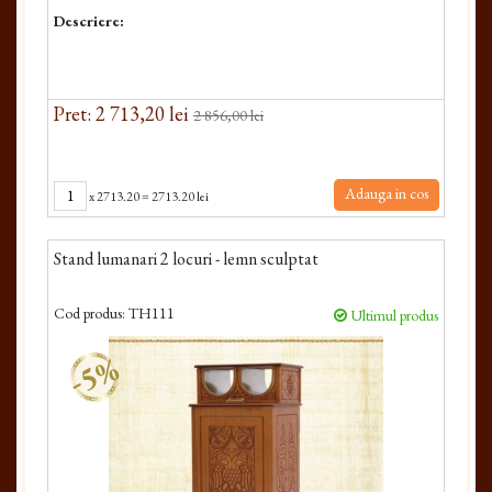
Descriere:
Pret: 2 713,20 lei
2 856,00 lei
Adauga in cos
x
2713.20
=
2713.20 lei
Stand lumanari 2 locuri - lemn sculptat
Cod produs:
TH111
Ultimul produs
-5%