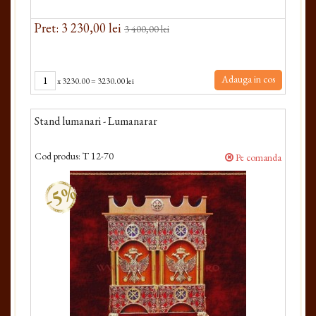
Pret: 3 230,00 lei
3 400,00 lei
Adauga in cos
x
3230.00
=
3230.00 lei
Stand lumanari - Lumanarar
Cod produs:
T 12-70
Pe comanda
-5%