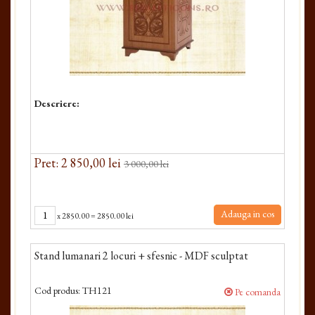
Descriere:
Pret: 2 850,00 lei
3 000,00 lei
Adauga in cos
x
2850.00
=
2850.00 lei
Stand lumanari 2 locuri + sfesnic - MDF sculptat
Cod produs:
TH121
Pe comanda