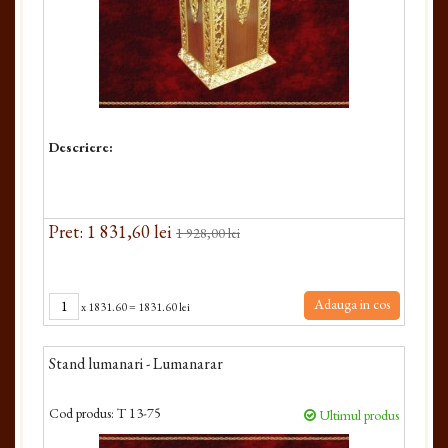
Descriere:
Pret: 1 831,60 lei
1 928,00 lei
Adauga in cos
x
1831.60
=
1831.60 lei
Stand lumanari - Lumanarar
Cod produs:
T 13-75
Ultimul produs