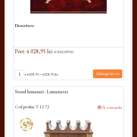
Descriere:
Pret: 4 028,95 lei
4 241,00 lei
Adauga in cos
x
4028.95
=
4028.95 lei
Stand lumanari - Lumanarar
Cod produs:
T 12-72
Pe comanda
-5%