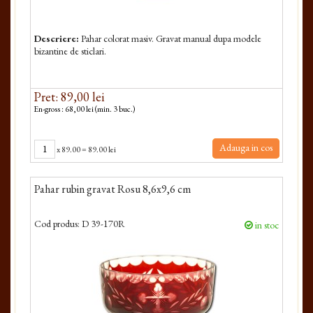
Descriere:
Pahar colorat masiv. Gravat manual dupa modele
bizantine de sticlari.
Pret: 89,00 lei
En-gross : 68,00 lei (min. 3 buc.)
Adauga in cos
x
89.00
=
89.00 lei
Pahar rubin gravat Rosu 8,6x9,6 cm
Cod produs:
D 39-170R
in stoc