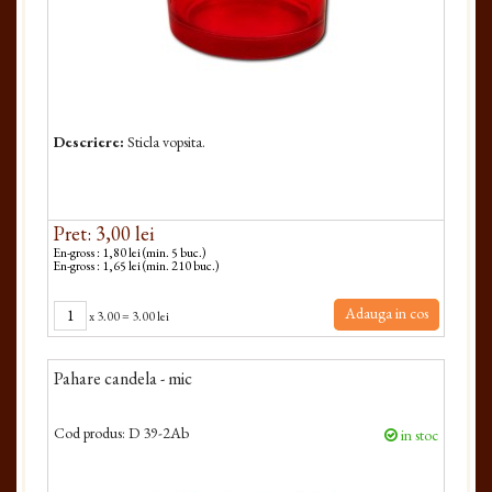
Descriere:
Sticla vopsita.
Pret: 3,00 lei
En-gross : 1,80 lei (min. 5 buc.)
En-gross : 1,65 lei (min. 210 buc.)
Adauga in cos
x
3.00
=
3.00 lei
Pahare candela - mic
Cod produs:
D 39-2Ab
in stoc