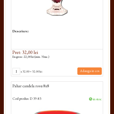
Descriere:
Pret: 32,00 lei
En-gross : 22,00 lei (min. 3 buc.)
Adauga in cos
x
32.00
=
32.00 lei
Pahar candela rosu 8x8
Cod produs:
D 39-83
in stoc