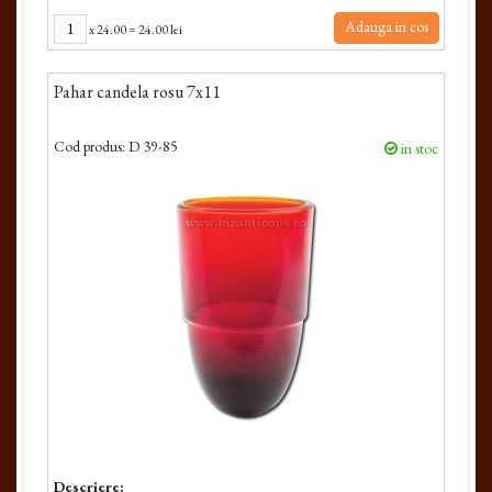
Adauga in cos
x
24.00
=
24.00 lei
Pahar candela rosu 7x11
Cod produs:
D 39-85
in stoc
Descriere: