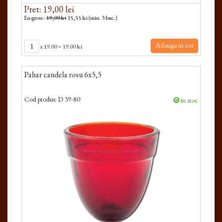
Pret: 19,00 lei
En-gross :
19,00 lei
15,55 lei (min. 3 buc.)
Adauga in cos
x
19.00
=
19.00 lei
Pahar candela rosu 6x5,5
Cod produs:
D 39-80
in stoc