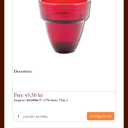
Descriere:
Pret: 45,50 lei
En-gross :
45,50 lei
37,59 lei (min. 3 buc.)
Adauga in cos
x
45.50
=
45.50 lei