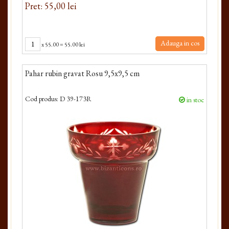
Pret: 55,00 lei
Adauga in cos
x
55.00
=
55.00 lei
Pahar rubin gravat Rosu 9,5x9,5 cm
Cod produs:
D 39-173R
in stoc