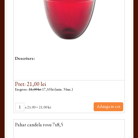
Descriere:
Pret: 21,00 lei
En-gross :
21,00 lei
17,50 lei (min. 3 buc.)
Adauga in cos
x
21.00
=
21.00 lei
Pahar candela rosu 7x8,5