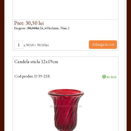
Pret: 30,50 lei
En-gross :
30,50 lei
24,40 lei (min. 3 buc.)
Adauga in cos
x
30.50
=
30.50 lei
Candela sticla 12x19cm
Cod produs:
D 39-21R
in stoc