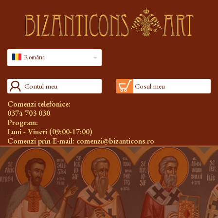
Română
Contul meu
Cosul meu
Comenzi telefonice:
0374 703 030
Program:
Luni - Vineri (09:00-17:00)
Comenzi prin E-mail:
comenzi@bizanticons.ro