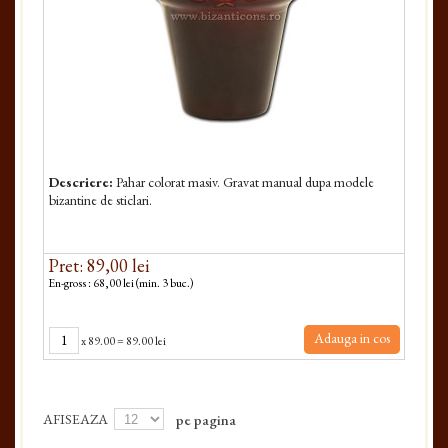
Descriere:
Pahar colorat masiv. Gravat manual dupa modele
bizantine de sticlari.
Pret: 89,00 lei
En-gross : 68,00 lei (min. 3 buc.)
Adauga in cos
x
89.00
=
89.00 lei
AFISEAZA
pe pagina