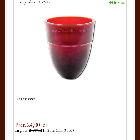
Cod produs:
D 39-82
in stoc
Descriere:
Pret: 24,00 lei
En-gross :
24,00 lei
19,20 lei (min. 3 buc.)