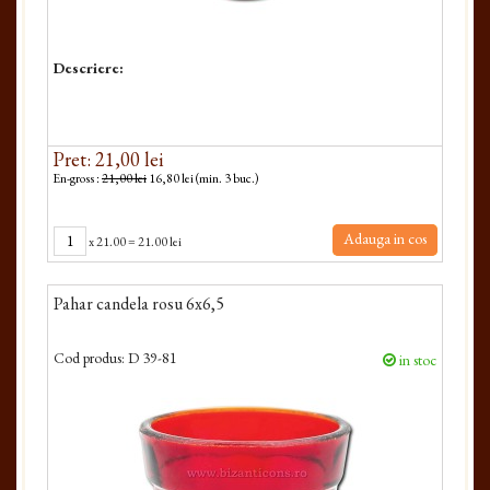
Descriere:
Pret: 21,00 lei
En-gross :
21,00 lei
16,80 lei (min. 3 buc.)
Adauga in cos
x
21.00
=
21.00 lei
Pahar candela rosu 6x6,5
Cod produs:
D 39-81
in stoc