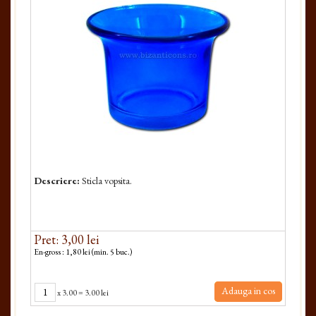
Descriere:
Sticla vopsita.
Pret: 3,00 lei
En-gross : 1,80 lei (min. 5 buc.)
Adauga in cos
x
3.00
=
3.00 lei