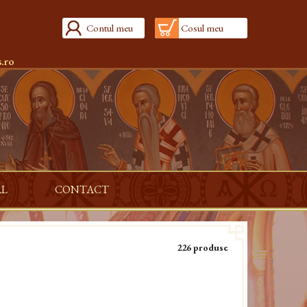
Contul meu
Cosul meu
.ro
AL
CONTACT
226 produse