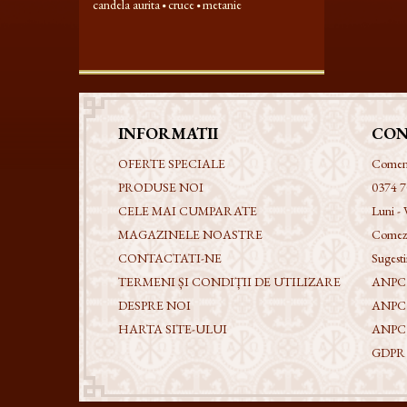
candela aurita
cruce
metanie
INFORMATII
CON
OFERTE SPECIALE
Comenzi
PRODUSE NOI
0374 7
CELE MAI CUMPARATE
Luni - 
MAGAZINELE NOASTRE
Comezi
CONTACTATI-NE
Sugestii
TERMENI ȘI CONDIȚII DE UTILIZARE
ANPC -
DESPRE NOI
ANPC
HARTA SITE-ULUI
ANPC
GDPR - 