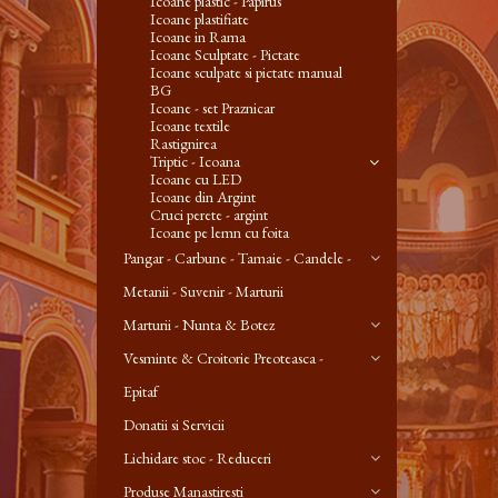
Icoane plastic - Papirus
Icoane plastifiate
Icoane in Rama
Icoane Sculptate - Pictate
Icoane sculpate si pictate manual
BG
Icoane - set Praznicar
Icoane textile
Rastignirea
Triptic - Icoana
Icoane cu LED
Icoane din Argint
Cruci perete - argint
Icoane pe lemn cu foita
Pangar - Carbune - Tamaie - Candele -
Metanii - Suvenir - Marturii
Marturii - Nunta & Botez
Vesminte & Croitorie Preoteasca -
Epitaf
Donatii si Servicii
Lichidare stoc - Reduceri
Produse Manastiresti