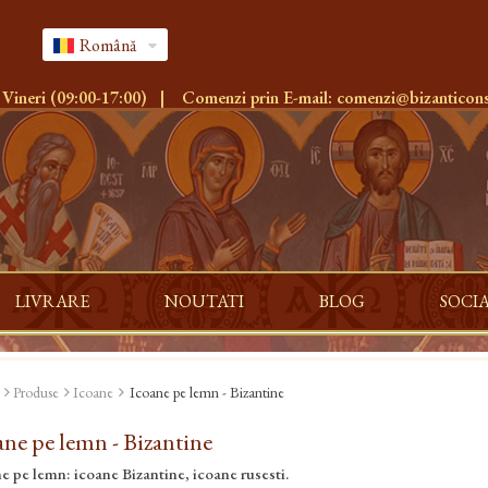
Română
 Vineri (09:00-17:00)
|
Comenzi prin E-mail:
comenzi@bizanticons
LIVRARE
NOUTATI
BLOG
SOCI
Produse
Icoane
Icoane pe lemn - Bizantine
ane pe lemn - Bizantine
e pe lemn: icoane Bizantine, icoane rusesti.