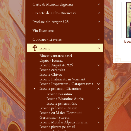
Carte & Muzica religioasa
Obiecte de Cult - Bisericesti
Produse din Argint 925
Vin Bisericesc
Covoare - Traverse
Icoa
Icoane
Binecuvantarea casei
Diptic - Icoana
Icoane Argintate 925
Icoane ceramica
Icoane Chivot
Icoane Imbracate in Vesmant
Icoane Imparatesti - Catapeteasma
Icoane pe lemn - Bizantine
Icoane Bizantine
Icoane Bizantine Aurite
Icoane pe lemn GR
Icoane pe lemn - Rusesti
Icoane cu Maica Domnului
Gerontissa - Stareta
Icoane Metal si Alpaca in rama
Icoane pictate pe email