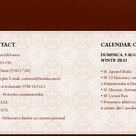
TACT
CALENDAR 
 telefonice:
DUMINICA, 9 AU
SFINTII ZILEI
03 030
Vineri (9:00-17:00)
• Sf. Apostol Matia
• Sf. 10 Mucenici, car
 prin E-mail:
comenzi@bizanticons.ro
a Mântuitorului si Du
 si reclamatii:
0788 610 612
• Sf. Mucenic Anton
 Protectia consumatorului
• Sf. Cuvios Psoe
• Pomenirea aflarii i
 SAL
si cinstite din Camoli
 SOL
Prelucrarea datelor cu caracter personal