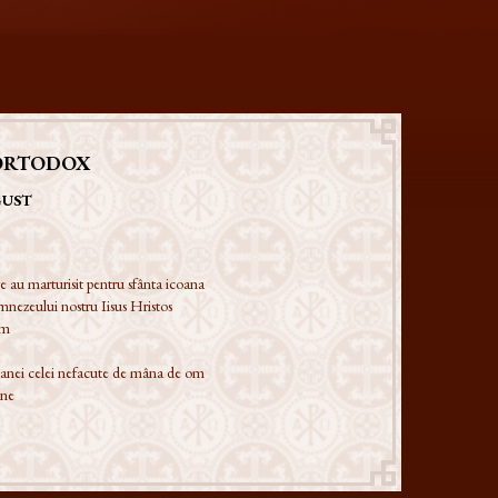
ORTODOX
GUST
e au marturisit pentru sfânta icoana
mnezeului nostru Iisus Hristos
im
coanei celei nefacute de mâna de om
ane