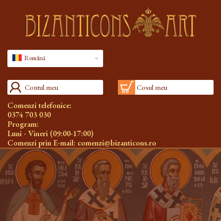
Română
Contul meu
Cosul meu
Comenzi telefonice:
0374 703 030
Program:
Luni - Vineri (09:00-17:00)
Comenzi prin E-mail:
comenzi@bizanticons.ro