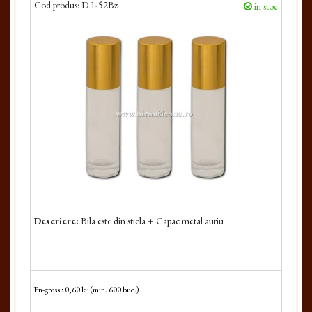
Cod produs:
D 1-52Bz
in stoc
Descriere:
Bila este din sticla + Capac metal auriu
En-gross : 0,60 lei (min. 600 buc.)