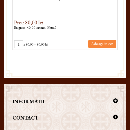
Pret: 80,00 lei
En-gross : 50,00 lei (min. 3 buc.)
Adauga in cos
x
80.00
=
80.00 lei
INFORMATII
CONTACT