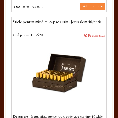
Adauga in cos
x
0.60
=
360.02 lei
Sticle pentru mir 8 ml capac auriu - Jerusalem 40/cutie
Cod produs:
D 1-520
Pe comanda
Descriere:
Pretul afisat este pentru o cutie care contine 40 sticle.