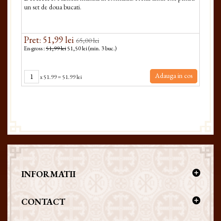
un set de doua bucati.
Pret: 51,99 lei
65,00 lei
En-gross :
51,99 lei
51,50 lei (min. 3 buc.)
Adauga in cos
x
51.99
=
51.99 lei
INFORMATII
CONTACT