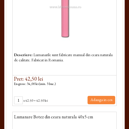
Descriere:
Lumanarile sunt fabricate manual din ceara naturala
de calitate. Fabricat in Romania.
Pret: 42,50 lei
En-gross : 34,00 lei (min. 3 buc.)
Adauga in cos
x
42.50
=
42.50 lei
Lumanare Botez din ceara naturala 40x5 cm