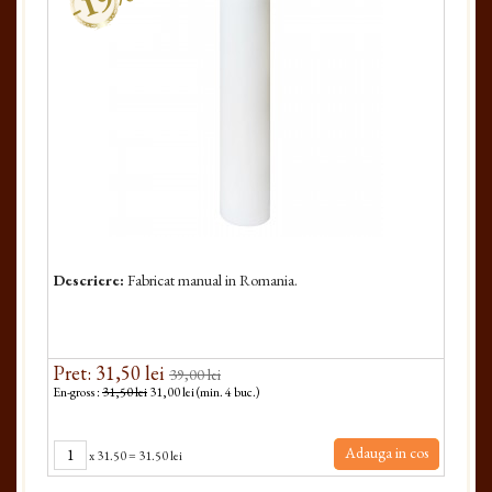
Descriere:
Fabricat manual in Romania.
Pret: 31,50 lei
39,00 lei
En-gross :
31,50 lei
31,00 lei (min. 4 buc.)
Adauga in cos
x
31.50
=
31.50 lei