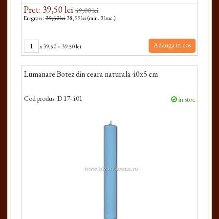
Pret: 39,50 lei
49,00 lei
En-gross :
39,50 lei
38,99 lei (min. 3 buc.)
Adauga in cos
x
39.50
=
39.50 lei
Lumanare Botez din ceara naturala 40x5 cm
Cod produs:
D 17-401
in stoc