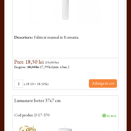
Descriere:
Fabricat manual in Romania.
Pret: 18,50 lei
23,00 lei
En-gross :
18,50 lei
17,99 lei (min. 4 buc.)
Adauga in cos
x
18.50
=
18.50 lei
Lumanare botez 37x7 cm
Cod produs:
D 17-370
in stoc
-19%