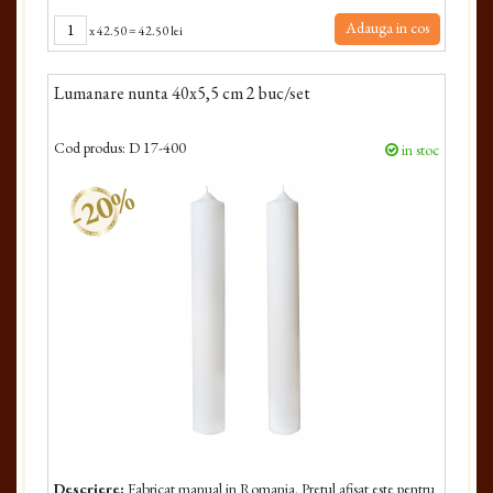
Adauga in cos
x
42.50
=
42.50 lei
Lumanare nunta 40x5,5 cm 2 buc/set
Cod produs:
D 17-400
in stoc
-20%
Descriere:
Fabricat manual in Romania. Pretul afisat este pentru