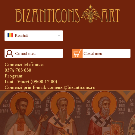
Română
Contul meu
Cosul meu
Comenzi telefonice:
0374 703 030
Program:
Luni - Vineri (09:00-17:00)
Comenzi prin E-mail:
comenzi@bizanticons.ro