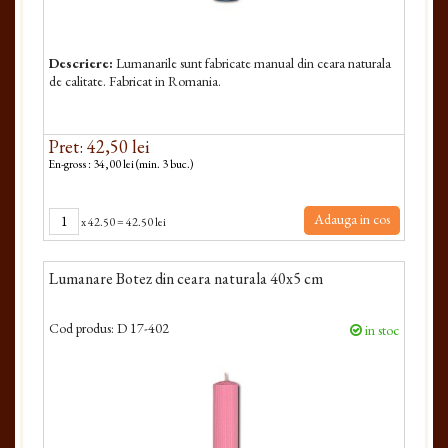
Descriere:
Lumanarile sunt fabricate manual din ceara naturala
de calitate. Fabricat in Romania.
Pret: 42,50 lei
En-gross : 34,00 lei (min. 3 buc.)
Adauga in cos
x
42.50
=
42.50 lei
Lumanare Botez din ceara naturala 40x5 cm
Cod produs:
D 17-402
in stoc