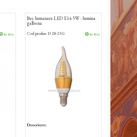
Bec lumanare LED E14 5W - lumina
galbena
Cod produs:
D 28-15G
in stoc
in stoc
Descriere: