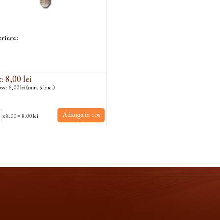
riere:
: 8,00 lei
ss : 6,00 lei (min. 5 buc.)
Adauga in cos
x
8.00
=
8.00 lei