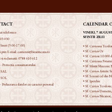
TACT
CALENDAR 
 telefonice:
VINERI, 7 AUGUS
SFINTII ZILEI
03 030
Vineri (9:00-17:00)
• Sf. Cuvioasa Teodor
• Sf. Cuvios Or
 prin E-mail:
comenzi@bizanticons.ro
• Sf. Cuviosi 10.000 d
 si reclamatii:
0788 610 612
• Sf. Cuvioasa Potami
 Protectia consumatorului
• Sf. Sfintit Mucenic 
• Sf. Cuvios Asterie Si
 SAL
• Sf. Sozont cel din 
 SOL
• Sf. Iperehie
Prelucrarea datelor cu caracter personal
• Sf. Cuvios Teodosie
• Sf. Cuvios Dometie,
• Sf. Cuvios Nicanor,