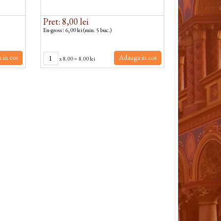
Pret: 8,00 lei
En-gross : 6,00 lei (min. 5 buc.)
 in cos
Adauga in cos
x
8.00
=
8.00 lei