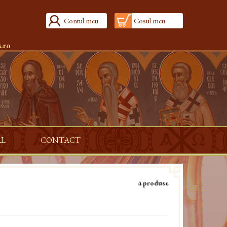
Contul meu
Cosul meu
.ro
AL
CONTACT
4 produse