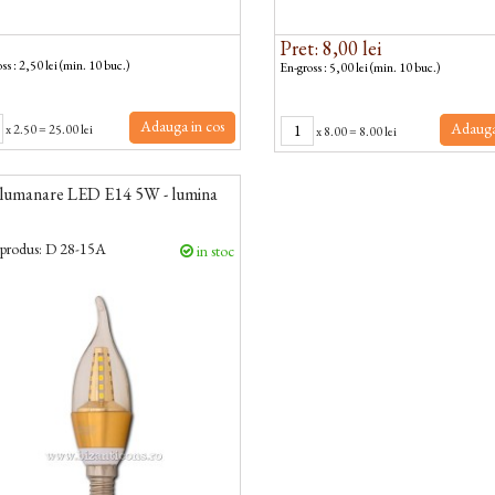
Pret: 8,00 lei
ss : 2,50 lei (min. 10 buc.)
En-gross : 5,00 lei (min. 10 buc.)
Adauga in cos
Adauga
x
2.50
=
25.00 lei
x
8.00
=
8.00 lei
 lumanare LED E14 5W - lumina
produs:
D 28-15A
in stoc