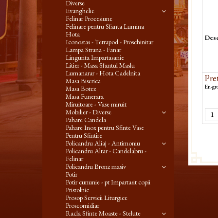
Diverse
Evanghelie
Felinar Procesiune
Felinare pentru Sfanta Lumina
Hota
Desc
Iconostas - Tetrapod - Proschinitar
Lampa Strana - Fanar
Lingurita Impartasanie
Litier - Masa Sfantul Maslu
Lumanarar - Hota Cadelnita
Pret
Masa Biserica
En-gro
Masa Botez
Masa Funerara
Miruitoare - Vase miruit
Mobilier - Diverse
Pahare Candela
Pahare Inox pentru Sfinte Vase
Pentru Sfintire
Policandru Aliaj - Antimoniu
Policandru Altar - Candelabru -
Felinar
Policandru Bronz masiv
Potir
Potir cununie - pt Impartasit copii
Pristolnic
Prosop Servicii Liturgice
Proscomidiar
Racla Sfinte Moaste - Stelute