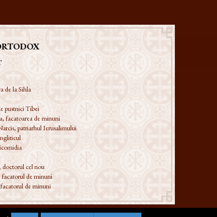
ORTODOX
T
a de la Sihla
e pustnici Tibei
a, facatoarea de minuni
Narcis, patriarhul Ierusalimului
ngliticul
Nicomidia
, doctorul cel nou
 facatorul de minuni
 facatorul de minuni