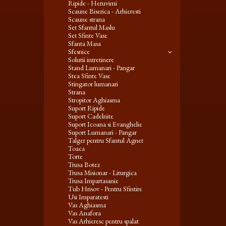
Ripide - Heruvimi
Scaune Biserica - Arhieresti
Scaune strana
Set Sfantul Maslu
Set Sfinte Vase
Sfanta Masa
Sfesnice
Solutii intretinere
Stand Lumanari - Pangar
Stea Sfinte Vase
Stingator lumanari
Strana
Stropitor Aghiasma
Suport Ripide
Suport Cadelnite
Suport Icoana si Evanghelie
Suport Lumanari - Pangar
Talger pentru Sfantul Agnet
Toaca
Torte
Trusa Botez
Trusa Misionar - Liturgica
Trusa Impartasanie
Tub Hrisov - Pentru Sfintire
Usi Imparatesti
Vas Aghiasma
Vas Anafora
Vas Arhieresc pentru spalat