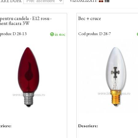
VIZUALIZATI:
TARE DUPA
pentru candela - E12 rosu -
Bec + cruce
ment flacara 3W
produs:
D 28-13
Cod produs:
D 28-7
in stoc
riere:
Descriere: