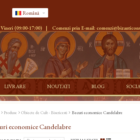
Română
 Vineri (09:00-17:00)
|
Comenzi prin E-mail:
comenzi@bizanticons
LIVRARE
NOUTATI
BLOG
SOCI
Produse
Obiecte de Cult - Bisericesti
Becuri economice Candelabre
uri economice Candelabre