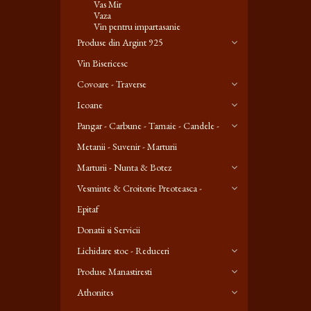
Vas Mir
Vaza
Vin pentru impartasanie
Produse din Argint 925
Vin Bisericesc
Covoare - Traverse
Icoane
Pangar - Carbune - Tamaie - Candele -
Metanii - Suvenir - Marturii
Marturii - Nunta & Botez
Vesminte & Croitorie Preoteasca -
Epitaf
Donatii si Servicii
Lichidare stoc - Reduceri
Produse Manastiresti
Athonites