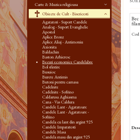
SOR
Carte & Muzica religioasa
Obiecte de Cult - Bisericesti
Bec 
Agatatori - Suport Candele
fila
Analog - Suport Evanghelie
Apostol
Cod 
Aplice Bronz
Aplice Aliaj - Antimoniu
Axionita
Baldachin
Baston Arhieresc
Becuri economice Candelabre
Bol sfintire
Busuioc
Burete Antimis
Butoni pentru camasa
Cadelnite
Cadelnite - Sofrino
Caldarusa Aghiasma
Cana - Vas Caldura
Candele Lant - Agatatoare
Candele Lant - Agatatoare -
Sofrino
Candela cu lant din argint 925
Candele Imparatesti
Desc
Candele Masa
Candela masa din argint 925