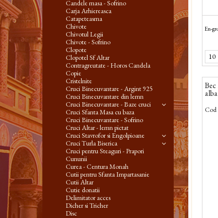
Candele masa - Sofrino
Carja Arhiereasca
Catapeteasma
Chivote
En-gro
Chivotul Legii
Chivote - Sofrino
Clopote
Clopotel Sf Altar
Contragreutate - Horos Candela
Copie
Cristelnite
Bec
Cruci Binecuvantare - Argint 925
alba
Cruci Binecuvantare din lemn
Cruci Binecuvantare - Baze cruci
Cod 
Cruci Sfanta Masa cu baza
Cruci Binecuvantare - Sofrino
Cruci Altar - lemn pictat
Cruci Stavrofor si Engolpioane
Cruci Turla Biserica
Cruci pentru Steaguri - Prapori
Cununii
Curea - Centura Monah
Cutii pentru Sfanta Impartasanie
Cutii Altar
Cutie donatii
Delimitator acces
Dicher si Tricher
Disc