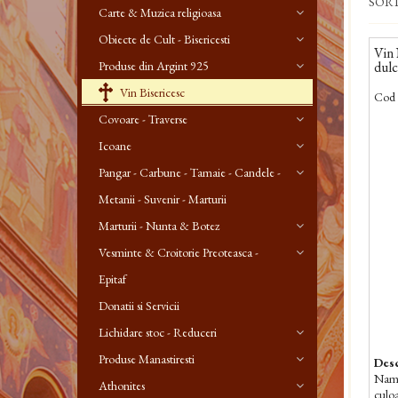
SOR
Carte & Muzica religioasa
Obiecte de Cult - Bisericesti
Vin 
Produse din Argint 925
dul
Vin Bisericesc
Cod 
Covoare - Traverse
Icoane
Pangar - Carbune - Tamaie - Candele -
Metanii - Suvenir - Marturii
Marturii - Nunta & Botez
Vesminte & Croitorie Preoteasca -
Epitaf
Donatii si Servicii
Lichidare stoc - Reduceri
Produse Manastiresti
Desc
Nama,
Athonites
culoa