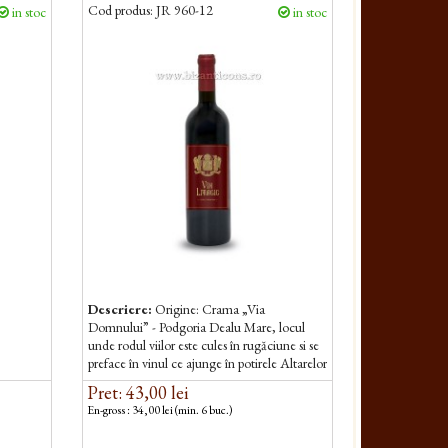
Cod produs:
JR 960-12
in stoc
in stoc
Descriere:
Origine: Crama „Via
Domnului” - Podgoria Dealu Mare, locul
unde rodul viilor este cules în rugăciune si se
preface în vinul ce ajunge în potirele Altarelor
bisericilor, unde preoții rostesc la...
Pret: 43,00 lei
En-gross : 34,00 lei (min. 6 buc.)