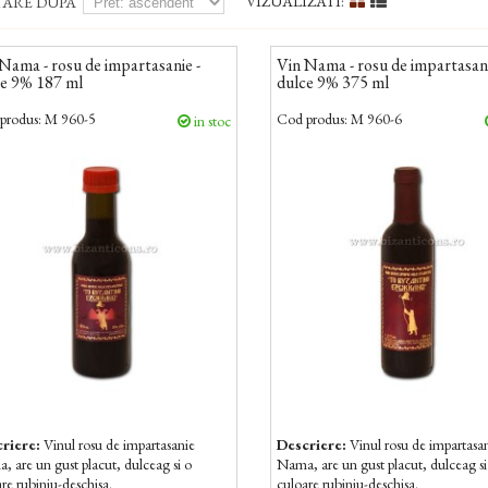
VIZUALIZATI:
TARE DUPA
Nama - rosu de impartasanie -
Vin Nama - rosu de impartasani
ce 9% 187 ml
dulce 9% 375 ml
produs:
M 960-5
Cod produs:
M 960-6
in stoc
riere:
Vinul rosu de impartasanie
Descriere:
Vinul rosu de impartasa
 are un gust placut, dulceag si o
Nama, are un gust placut, dulceag si
re rubiniu-deschisa.
culoare rubiniu-deschisa.