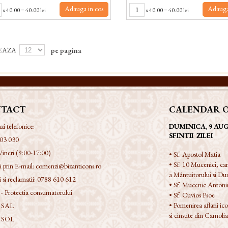
Adauga in cos
Adauga
x
40.00
=
40.00 lei
x
40.00
=
40.00 lei
EAZA
pe pagina
TACT
CALENDAR 
 telefonice:
DUMINICA, 9 AU
SFINTII ZILEI
03 030
Vineri (9:00-17:00)
• Sf. Apostol Matia
• Sf. 10 Mucenici, car
 prin E-mail:
comenzi@bizanticons.ro
a Mântuitorului si Du
 si reclamatii:
0788 610 612
• Sf. Mucenic Anton
 Protectia consumatorului
• Sf. Cuvios Psoe
• Pomenirea aflarii i
 SAL
si cinstite din Camoli
 SOL