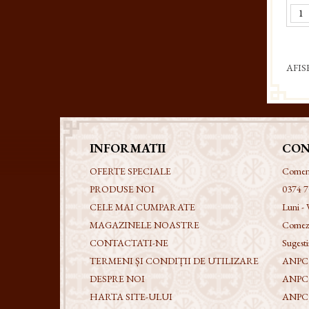
AFIS
INFORMATII
CON
OFERTE SPECIALE
Comenzi
PRODUSE NOI
0374 7
CELE MAI CUMPARATE
Luni - 
MAGAZINELE NOASTRE
Comezi
CONTACTATI-NE
Sugestii
TERMENI ȘI CONDIȚII DE UTILIZARE
ANPC -
DESPRE NOI
ANPC
HARTA SITE-ULUI
ANPC