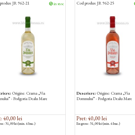
produs:
JR 962-21
Cod produs:
JR 962-25
in stoc
riere:
Origine: Crama „Via
Descriere:
Origine: Crama „Via
ului” - Podgoria Dealu Mare
Domnului” - Podgoria Dealu Mare
: 40,00 lei
Pret: 40,00 lei
ss : 31,00 lei (min. 6 buc.)
En-gross : 31,00 lei (min. 6 buc.)