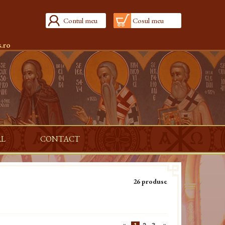
Contul meu
Cosul meu
.ro
AL
CONTACT
26 produse