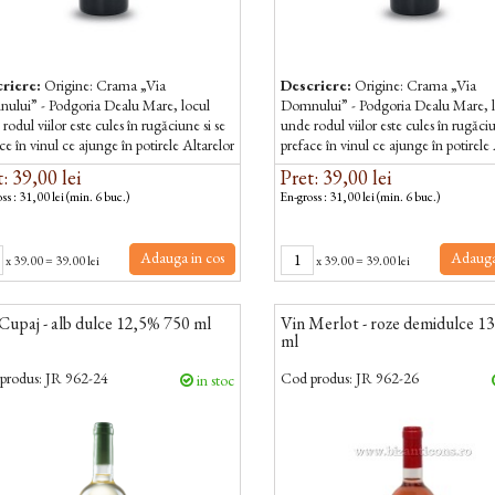
riere:
Origine: Crama „Via
Descriere:
Origine: Crama „Via
ului” - Podgoria Dealu Mare, locul
Domnului” - Podgoria Dealu Mare, 
rodul viilor este cules în rugăciune si se
unde rodul viilor este cules în rugăciu
ce în vinul ce ajunge în potirele Altarelor
preface în vinul ce ajunge în potirele
icilor, unde preoții rostesc la...
bisericilor, unde preoții rostesc la...
: 39,00 lei
Pret: 39,00 lei
ss : 31,00 lei (min. 6 buc.)
En-gross : 31,00 lei (min. 6 buc.)
Adauga in cos
Adauga
x
39.00
=
39.00 lei
x
39.00
=
39.00 lei
Cupaj - alb dulce 12,5% 750 ml
Vin Merlot - roze demidulce 1
ml
produs:
JR 962-24
Cod produs:
JR 962-26
in stoc