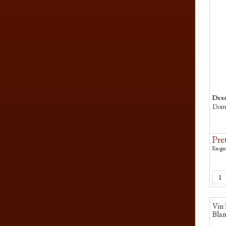
Desc
Domn
Pret
En-gro
Vin
Blan