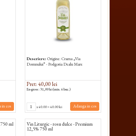
Descriere:
Origine: Crama „Via
Domnului” - Podgoria Dealu Mare
Pret: 40,00 lei
En-gross : 31,00 lei (min. 6 buc.)
 in cos
Adauga in cos
x
40.00
=
40.00 lei
 750 ml
Vin Liturgic - rosu dulce - Premium
12,5% 750 ml