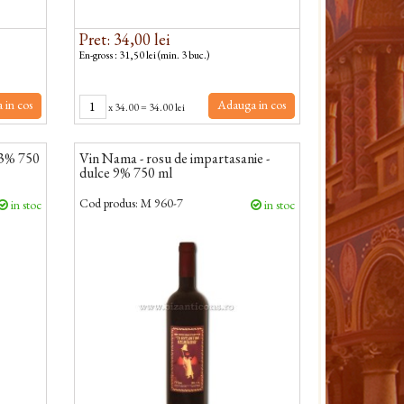
Pret: 34,00 lei
En-gross : 31,50 lei (min. 3 buc.)
 in cos
Adauga in cos
x
34.00
=
34.00 lei
13% 750
Vin Nama - rosu de impartasanie -
dulce 9% 750 ml
Cod produs:
M 960-7
in stoc
in stoc