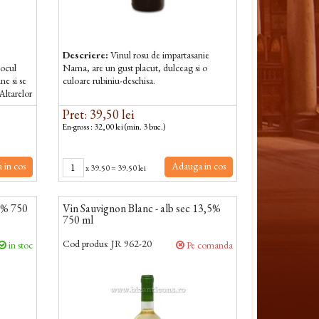
Descriere:
Vinul rosu de impartasanie
locul
Nama, are un gust placut, dulceag si o
ne si se
culoare rubiniu-deschisa.
 Altarelor
Pret: 39,50 lei
En-gross : 32,00 lei (min. 3 buc.)
 in cos
Adauga in cos
x
39.50
=
39.50 lei
3% 750
Vin Sauvignon Blanc - alb sec 13,5%
750 ml
Cod produs:
JR 962-20
in stoc
Pe comanda