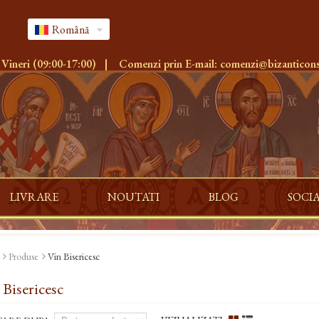
Română
 Vineri (09:00-17:00)
|
Comenzi prin E-mail:
comenzi@bizanticons
LIVRARE
NOUTATI
BLOG
SOCI
Produse
Vin Bisericesc
 Bisericesc