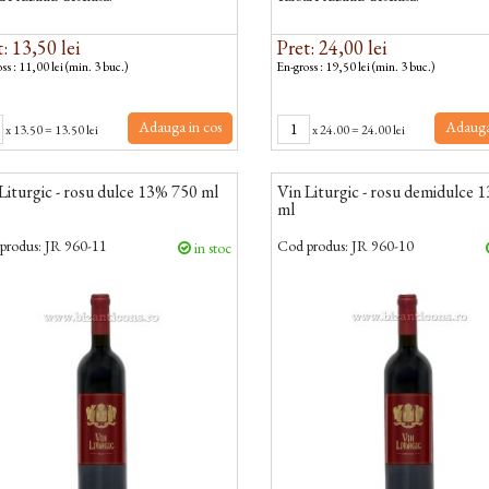
: 13,50 lei
Pret: 24,00 lei
ss : 11,00 lei (min. 3 buc.)
En-gross : 19,50 lei (min. 3 buc.)
Adauga in cos
Adauga
x
13.50
=
13.50 lei
x
24.00
=
24.00 lei
Liturgic - rosu dulce 13% 750 ml
Vin Liturgic - rosu demidulce 
ml
produs:
JR 960-11
Cod produs:
JR 960-10
in stoc