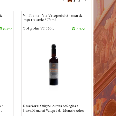
1
2
3
e -
Vin Nama - Via Vatopedului - rosu de
impartasanie 375 ml
Cod produs:
VT 960-1
in stoc
in stoc
nie
Descriere:
Origine: cultura ecologica a
 o
Sfintei Manastiri Vatoped din Muntele Athos