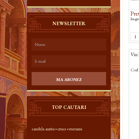
Pret
En-gro
NEWSLETTER
Vin 
Cod 
MA ABONEZ
TOP CAUTARI
candela aurita
cruce
metanie