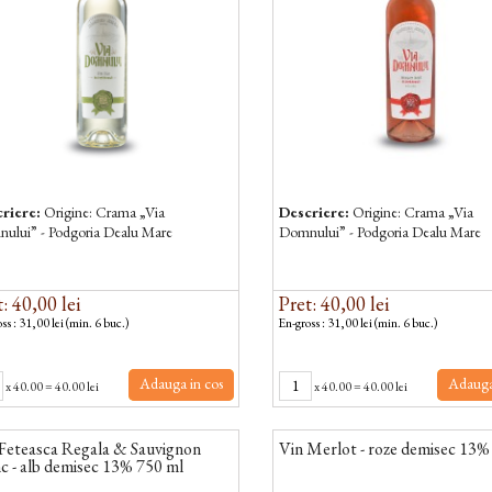
riere:
Origine: Crama „Via
Descriere:
Origine: Crama „Via
ului” - Podgoria Dealu Mare
Domnului” - Podgoria Dealu Mare
: 40,00 lei
Pret: 40,00 lei
ss : 31,00 lei (min. 6 buc.)
En-gross : 31,00 lei (min. 6 buc.)
Adauga in cos
Adauga
x
40.00
=
40.00 lei
x
40.00
=
40.00 lei
 Feteasca Regala & Sauvignon
Vin Merlot - roze demisec 13%
c - alb demisec 13% 750 ml