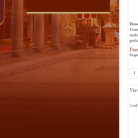
Desc
Domn
unde 
prefa
biser
Pret
En-gro
Vin 
Cod 