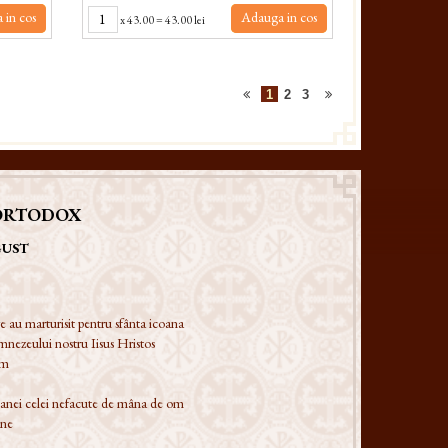
 in cos
Adauga in cos
x
43.00
=
43.00 lei
1
2
3
ORTODOX
GUST
e au marturisit pentru sfânta icoana
mnezeului nostru Iisus Hristos
im
coanei celei nefacute de mâna de om
ane