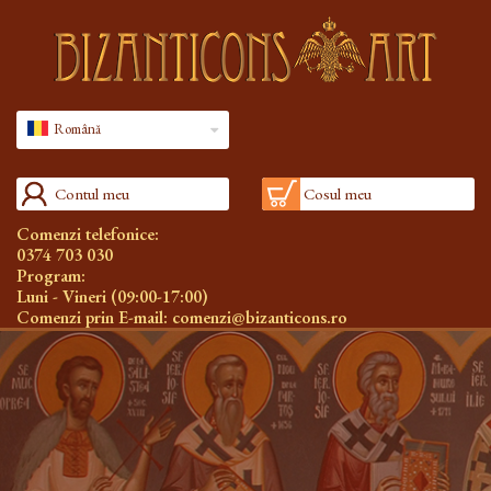
Română
Contul meu
Cosul meu
Comenzi telefonice:
0374 703 030
Program:
Luni - Vineri (09:00-17:00)
Comenzi prin E-mail:
comenzi@bizanticons.ro