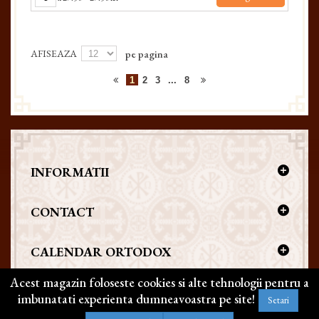
AFISEAZA
pe pagina
1
2
3
...
8
INFORMATII
CONTACT
CALENDAR ORTODOX
Acest magazin foloseste cookies si alte tehnologii pentru a
imbunatati experienta dumneavoastra pe site!
Setari
Copyright @ 2026 | BIZANTICONS. Toate drepturile rezervate