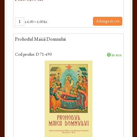
Adauga in cos
x
6.00
=
6.00 lei
Prohodul Maicii Domnului
Cod produs:
D 71-490
in stoc