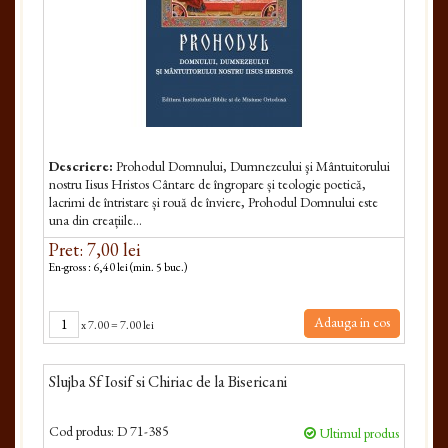
Descriere:
Prohodul Domnului, Dumnezeului şi Mântuitorului
nostru Iisus Hristos Cântare de îngropare și teologie poetică,
lacrimi de întristare și rouă de înviere, Prohodul Domnului este
una din creațiile...
Pret: 7,00 lei
En-gross : 6,40 lei (min. 5 buc.)
Adauga in cos
x
7.00
=
7.00 lei
Slujba Sf Iosif si Chiriac de la Bisericani
Cod produs:
D 71-385
Ultimul produs