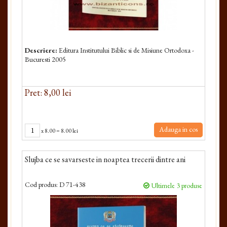
Descriere:
Editura Institutului Biblic si de Misiune Ortodoxa -
Bucuresti 2005
Pret: 8,00 lei
Adauga in cos
x
8.00
=
8.00 lei
Slujba ce se savarseste in noaptea trecerii dintre ani
Cod produs:
D 71-438
Ultimele 3 produse