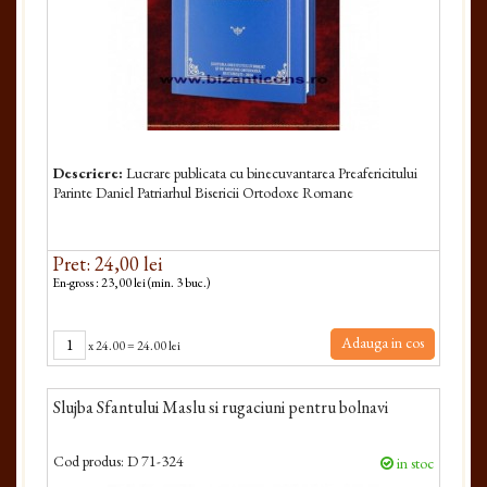
Descriere:
Lucrare publicata cu binecuvantarea Preafericitului
Parinte Daniel Patriarhul Bisericii Ortodoxe Romane
Pret: 24,00 lei
En-gross : 23,00 lei (min. 3 buc.)
Adauga in cos
x
24.00
=
24.00 lei
Slujba Sfantului Maslu si rugaciuni pentru bolnavi
Cod produs:
D 71-324
in stoc