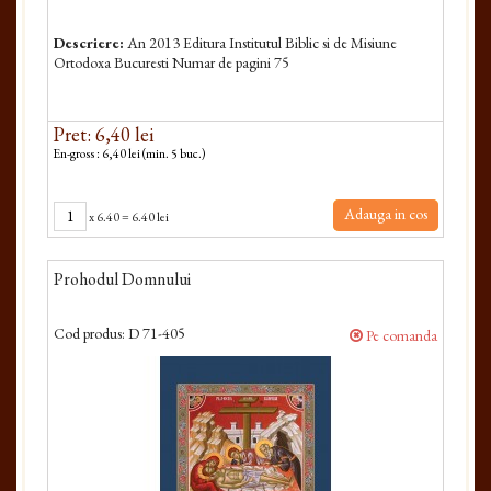
Descriere:
An 2013 Editura Institutul Biblic si de Misiune
Ortodoxa Bucuresti Numar de pagini 75
Pret: 6,40 lei
En-gross : 6,40 lei (min. 5 buc.)
Adauga in cos
x
6.40
=
6.40 lei
Prohodul Domnului
Cod produs:
D 71-405
Pe comanda