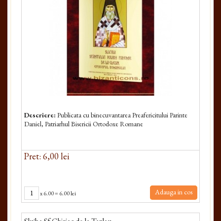
Descriere:
Publicata cu binecuvantarea Preafericitului Parinte
Daniel, Patriarhul Bisericii Ortodoxe Romane
Pret: 6,00 lei
Adauga in cos
x
6.00
=
6.00 lei