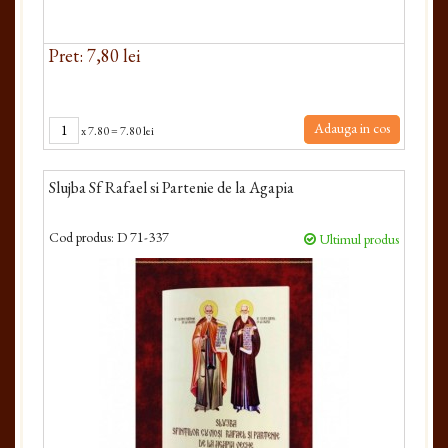
Pret: 7,80 lei
Adauga in cos
x
7.80
=
7.80 lei
Slujba Sf Rafael si Partenie de la Agapia
Cod produs:
D 71-337
Ultimul produs