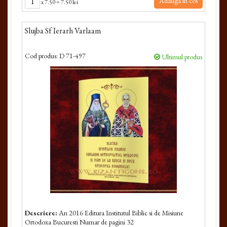
Adauga in cos
x
7.50
=
7.50 lei
Slujba Sf Ierarh Varlaam
Cod produs:
D 71-497
Ultimul produs
Descriere:
An 2016 Editura Institutul Biblic si de Misiune
Ortodoxa Bucuresti Numar de pagini 32