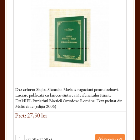
Descriere:
Slujba Sfantului Maslu si rugaciuni pentru bolnavi.
Lucrare publicată cu binecuvântarea Preafericitului Părinte
DANIEL Patriarhul Bisericii Ortodoxe Române. Text preluat din
Molitfelnic (ediţia 2006)
Pret: 27,50 lei
Adauga in cos
x
27.50
=
27.50 lei