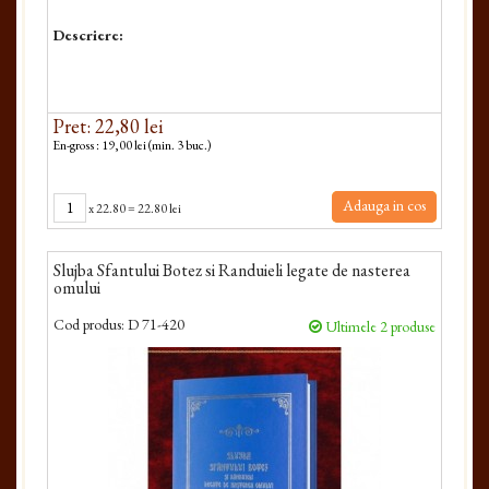
Descriere:
Pret: 22,80 lei
En-gross : 19,00 lei (min. 3 buc.)
Adauga in cos
x
22.80
=
22.80 lei
Slujba Sfantului Botez si Randuieli legate de nasterea
omului
Cod produs:
D 71-420
Ultimele 2 produse