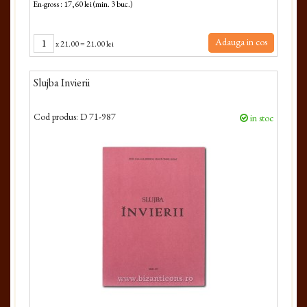
En-gross : 17,60 lei (min. 3 buc.)
Adauga in cos
x
21.00
=
21.00 lei
Slujba Invierii
Cod produs:
D 71-987
in stoc