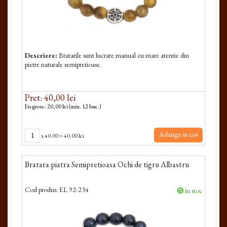
Descriere:
Bratarile sunt lucrate manual cu mare atentie din
pietre naturale semipretioase.
Pret: 40,00 lei
En-gross : 20,00 lei (min. 12 buc.)
Adauga in cos
x
40.00
=
40.00 lei
Bratara piatra Semipretioasa Ochi de tigru Albastru
Cod produs:
EL 92-234
in stoc