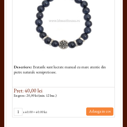
Descriere:
Bratarile sunt lucrate manual cu mare atentie din
pietre naturale semipretioase.
Pret: 40,00 lei
En-gross : 20,00 lei (min. 12 buc.)
Adauga in cos
x
40.00
=
40.00 lei