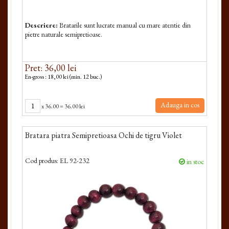
Descriere:
Bratarile sunt lucrate manual cu mare atentie din
pietre naturale semipretioase.
Pret: 36,00 lei
En-gross : 18,00 lei (min. 12 buc.)
Adauga in cos
x
36.00
=
36.00 lei
Bratara piatra Semipretioasa Ochi de tigru Violet
Cod produs:
EL 92-232
in stoc