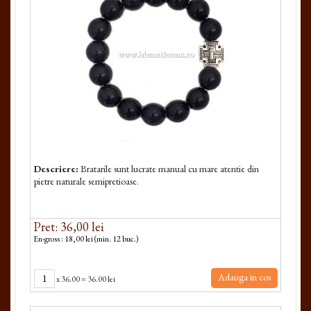
Descriere:
Bratarile sunt lucrate manual cu mare atentie din
pietre naturale semipretioase.
Pret: 36,00 lei
En-gross : 18,00 lei (min. 12 buc.)
Adauga in cos
x
36.00
=
36.00 lei