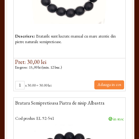
Descriere:
Bratarile sunt lucrate manual cu mare atentie din
pietre naturale semipretioase.
Pret: 30,00 lei
En-gross : 15,00 lei (min. 12 buc.)
Adauga in cos
x
30.00
=
30.00 lei
Bratara Semipretioasa Piatra de nisip Albastra
Cod produs:
EL 92-541
in stoc