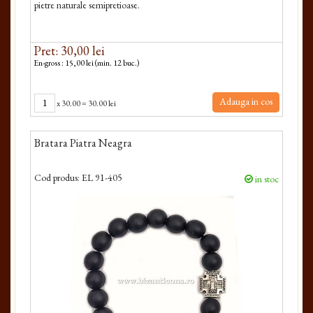
pietre naturale semipretioase.
Pret: 30,00 lei
En-gross : 15,00 lei (min. 12 buc.)
Adauga in cos
x
30.00
=
30.00 lei
Bratara Piatra Neagra
Cod produs:
EL 91-405
in stoc