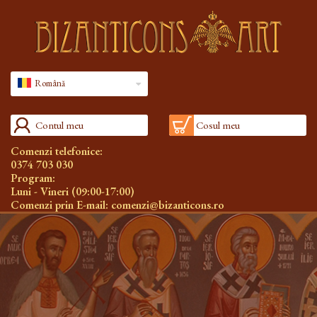
Română
Contul meu
Cosul meu
Comenzi telefonice:
0374 703 030
Program:
Luni - Vineri (09:00-17:00)
Comenzi prin E-mail:
comenzi@bizanticons.ro