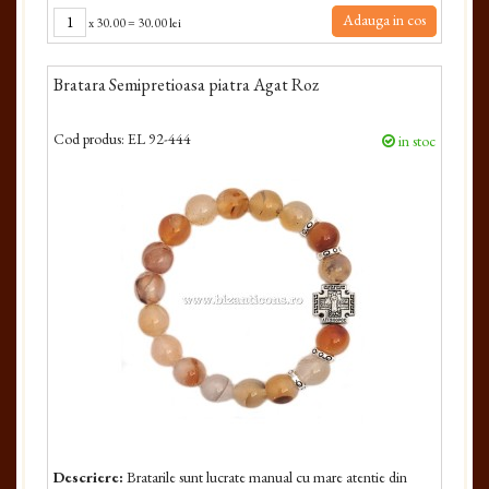
Adauga in cos
x
30.00
=
30.00 lei
Bratara Semipretioasa piatra Agat Roz
Cod produs:
EL 92-444
in stoc
Descriere:
Bratarile sunt lucrate manual cu mare atentie din