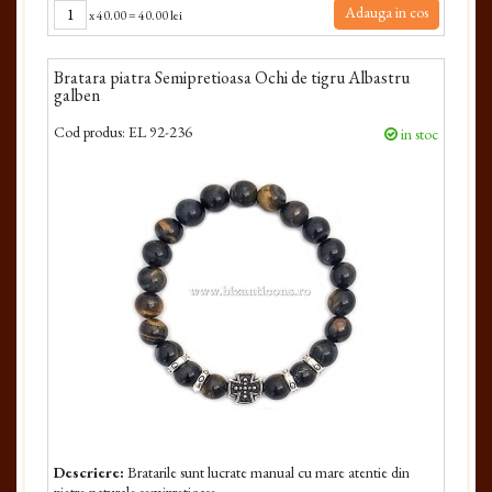
Adauga in cos
x
40.00
=
40.00 lei
Bratara piatra Semipretioasa Ochi de tigru Albastru
galben
Cod produs:
EL 92-236
in stoc
Descriere:
Bratarile sunt lucrate manual cu mare atentie din