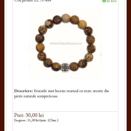
Cod produs:
EL 91-488
in stoc
Descriere:
Bratarile sunt lucrate manual cu mare atentie din
pietre naturale semipretioase.
Pret: 30,00 lei
En-gross : 15,00 lei (min. 12 buc.)