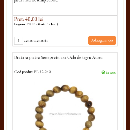
pietre naturale semipretioase.
Pret: 40,00 lei
En-gross : 20,00 lei (min. 12 buc.)
Adauga in cos
x
40.00
=
40.00 lei
Bratara piatra Semipretioasa Ochi de tigru Auriu
Cod produs:
EL 92-240
in stoc