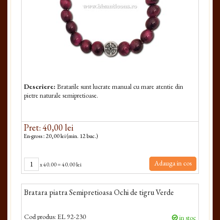
Descriere:
Bratarile sunt lucrate manual cu mare atentie din
pietre naturale semipretioase.
Pret: 40,00 lei
En-gross : 20,00 lei (min. 12 buc.)
Adauga in cos
x
40.00
=
40.00 lei
Bratara piatra Semipretioasa Ochi de tigru Verde
Cod produs:
EL 92-230
in stoc