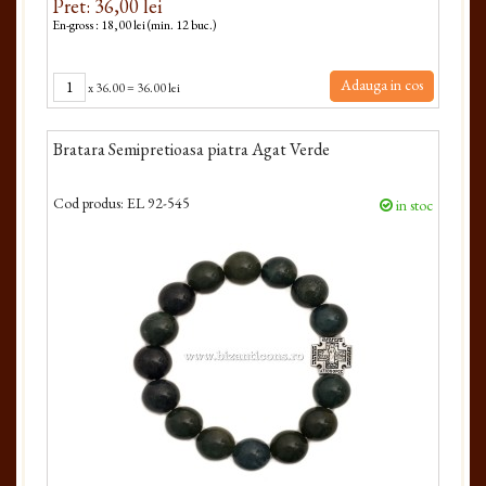
Pret: 36,00 lei
En-gross : 18,00 lei (min. 12 buc.)
Adauga in cos
x
36.00
=
36.00 lei
Bratara Semipretioasa piatra Agat Verde
Cod produs:
EL 92-545
in stoc