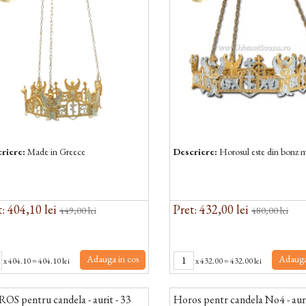
riere:
Made in Greece
Descriere:
Horosul este din bonz m
: 404,10 lei
Pret: 432,00 lei
449,00 lei
480,00 lei
Adauga in cos
Adauga
x
404.10
=
404.10 lei
x
432.00
=
432.00 lei
S pentru candela - aurit - 33
Horos pentr candela No4 - auri