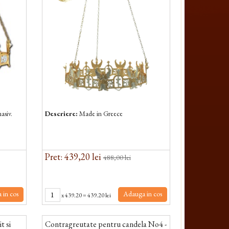
asiv.
Descriere:
Made in Greece
Pret: 439,20 lei
488,00 lei
 in cos
Adauga in cos
x
439.20
=
439.20 lei
t si
Contragreutate pentru candela No4 -