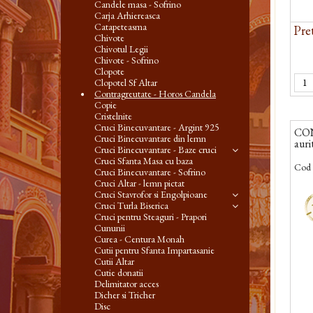
Candele masa - Sofrino
Carja Arhiereasca
Catapeteasma
Pret
Chivote
Chivotul Legii
Chivote - Sofrino
Clopote
Clopotel Sf Altar
Contragreutate - Horos Candela
Copie
Cristelnite
Cruci Binecuvantare - Argint 925
CON
Cruci Binecuvantare din lemn
auri
Cruci Binecuvantare - Baze cruci
Cruci Sfanta Masa cu baza
Cod 
Cruci Binecuvantare - Sofrino
Cruci Altar - lemn pictat
-
Cruci Stavrofor si Engolpioane
Cruci Turla Biserica
Cruci pentru Steaguri - Prapori
Cununii
Curea - Centura Monah
Cutii pentru Sfanta Impartasanie
Cutii Altar
Cutie donatii
Delimitator acces
Dicher si Tricher
Disc