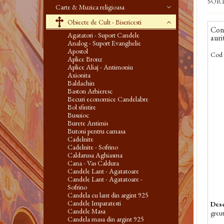
SOR
Carte & Muzica religioasa
Obiecte de Cult - Bisericesti
Con
Agatatori - Suport Candele
auri
Analog - Suport Evanghelie
Apostol
Cod 
Aplice Bronz
Aplice Aliaj - Antimoniu
Axionita
Baldachin
Baston Arhieresc
Becuri economice Candelabre
Bol sfintire
Busuioc
Burete Antimis
Butoni pentru camasa
Cadelnite
Cadelnite - Sofrino
Caldarusa Aghiasma
Cana - Vas Caldura
Candele Lant - Agatatoare
Candele Lant - Agatatoare -
Sofrino
Candela cu lant din argint 925
Candele Imparatesti
Desc
Candele Masa
greu
Candela masa din argint 925