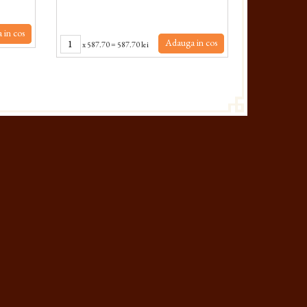
 in cos
Adauga in cos
x
587.70
=
587.70 lei