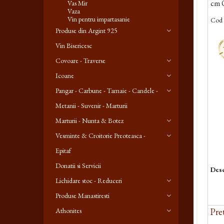
cm 
Vas Mir
Vaza
Vin pentru impartasanie
Cod 
Produse din Argint 925
-
Vin Bisericesc
Covoare - Traverse
Icoane
Pangar - Carbune - Tamaie - Candele -
Metanii - Suvenir - Marturii
Marturii - Nunta & Botez
Vesminte & Croitorie Preoteasca -
Epitaf
Donatii si Servicii
Desc
Lichidare stoc - Reduceri
Produse Manastiresti
Athonites
Pret