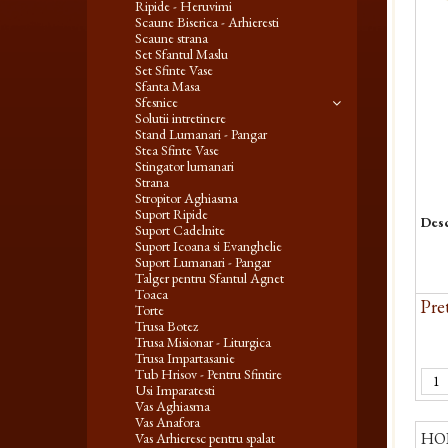
Ripide - Heruvimi
Scaune Biserica - Arhieresti
Scaune strana
Set Sfantul Maslu
Set Sfinte Vase
Sfanta Masa
Sfesnice
Solutii intretinere
Stand Lumanari - Pangar
Stea Sfinte Vase
Stingator lumanari
Strana
Stropitor Aghiasma
Suport Ripide
Desc
Suport Cadelnite
Suport Icoana si Evanghelie
Suport Lumanari - Pangar
Talger pentru Sfantul Agnet
Toaca
Pret
Torte
Trusa Botez
Trusa Misionar - Liturgica
Trusa Impartasanie
Tub Hrisov - Pentru Sfintire
Usi Imparatesti
Vas Aghiasma
Vas Anafora
HORO
Vas Arhieresc pentru spalat