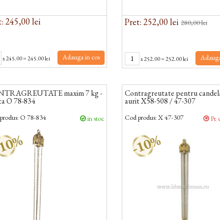
: 245,00 lei
Pret: 252,00 lei
280,00 lei
Adauga in cos
Adauga
x
245.00
=
245.00 lei
x
252.00
=
252.00 lei
TRAGREUTATE maxim 7 kg -
Contragreutate pentru candel
ta O 78-834
aurit X58-508 / 47-307
produs:
O 78-834
Cod produs:
X 47-307
in stoc
Pe 
10%
-10%