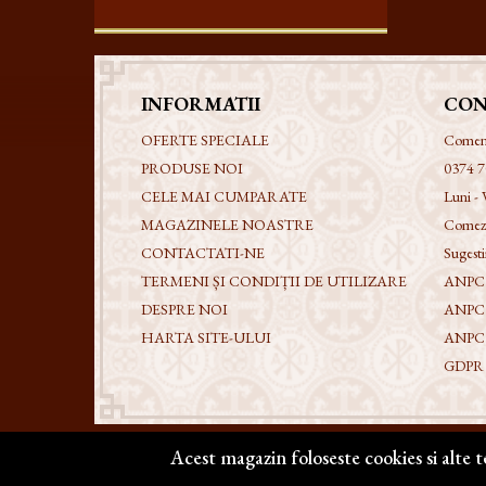
INFORMATII
CON
OFERTE SPECIALE
Comenzi
PRODUSE NOI
0374 7
CELE MAI CUMPARATE
Luni - 
MAGAZINELE NOASTRE
Comezi
CONTACTATI-NE
Sugestii
TERMENI ȘI CONDIȚII DE UTILIZARE
ANPC -
DESPRE NOI
ANPC
HARTA SITE-ULUI
ANPC
GDPR - 
Acest magazin foloseste cookies si alte 
Copyright @ 2026 | BIZANTICONS. Toate drepturile re