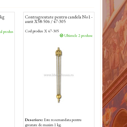
kg
Contragreutate pentru candela No1 -
aurit X58-506 / 47-305
Cod produs:
X 47-305
l produs
Ultimele 2 produse
Descriere:
Este reocmandata pentru
greutate de maxim 1 kg.