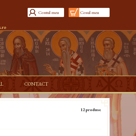
Contul meu
Cosul meu
.ro
AL
CONTACT
12 produse