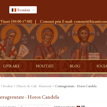
Română
 Vineri (09:00-17:00)
|
Comenzi prin E-mail:
comenzi@bizanticons
LIVRARE
NOUTATI
BLOG
SOCI
Produse
Obiecte de Cult - Bisericesti
Contragreutate - Horos Candela
tragreutate - Horos Candela