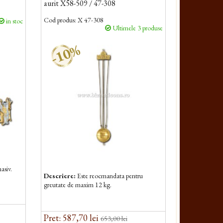
aurit X58-509 / 47-308
Cod produs:
X 47-308
in stoc
Ultimele 3 produse
-10%
asiv.
Descriere:
Este reocmandata pentru
greutate de maxim 12 kg.
Pret: 587,70 lei
653,00 lei