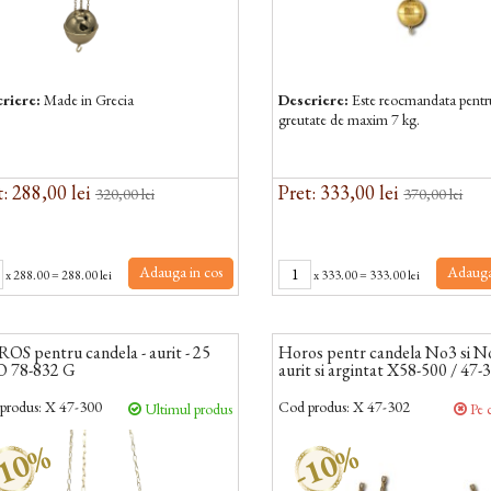
riere:
Made in Grecia
Descriere:
Este reocmandata pentr
greutate de maxim 7 kg.
: 288,00 lei
Pret: 333,00 lei
320,00 lei
370,00 lei
Adauga in cos
Adauga
x
288.00
=
288.00 lei
x
333.00
=
333.00 lei
S pentru candela - aurit - 25
Horos pentr candela No3 si N
O 78-832 G
aurit si argintat X58-500 / 47-
produs:
X 47-300
Cod produs:
X 47-302
Ultimul produs
Pe 
10%
-10%