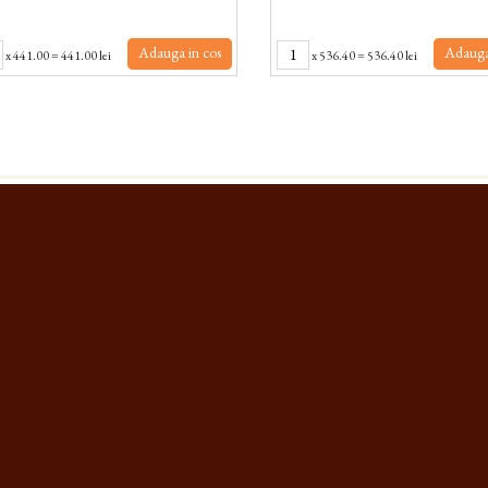
Adauga in cos
Adauga
x
441.00
=
441.00 lei
x
536.40
=
536.40 lei