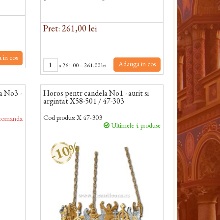
Pret: 261,00 lei
 in cos
Adauga in cos
x
261.00
=
261.00 lei
a No3 -
Horos pentr candela No1 - aurit si
argintat X58-501 / 47-303
Cod produs:
X 47-303
comanda
Ultimele 4 produse
-10%