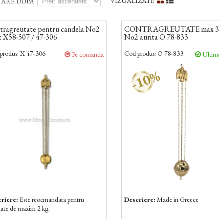
VIZUALIZATI:
TARE DUPA
tragreutate pentru candela No2 -
CONTRAGREUTATE max 3
t X58-507 / 47-306
No2 aurita O 78-833
produs:
X 47-306
Cod produs:
O 78-833
Pe comanda
Ultimu
-10%
riere:
Este reocmandata pentru
Descriere:
Made in Greece
tate de maxim 2 kg.