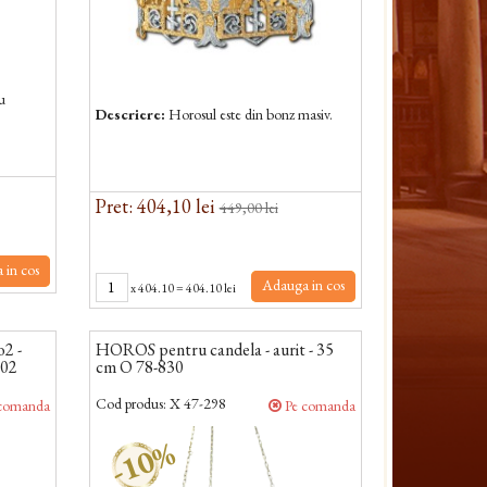
u
Descriere:
Horosul este din bonz masiv.
Pret: 404,10 lei
449,00 lei
 in cos
Adauga in cos
x
404.10
=
404.10 lei
o2 -
HOROS pentru candela - aurit - 35
302
cm O 78-830
Cod produs:
X 47-298
comanda
Pe comanda
-10%