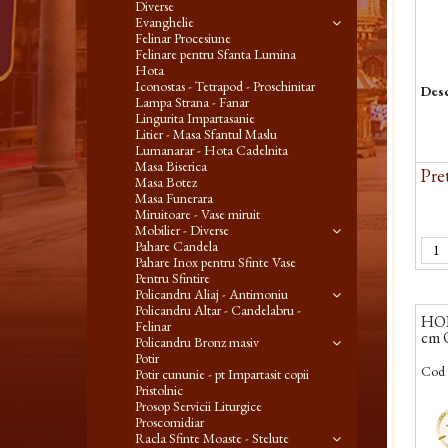
Diverse
Evanghelie
Felinar Procesiune
Felinare pentru Sfanta Lumina
Hota
Iconostas - Tetrapod - Proschinitar
Desc
Lampa Strana - Fanar
Lingurita Impartasanie
Litier - Masa Sfantul Maslu
Lumanarar - Hota Cadelnita
Masa Biserica
Pret
Masa Botez
Masa Funerara
Miruitoare - Vase miruit
Mobilier - Diverse
Pahare Candela
Pahare Inox pentru Sfinte Vase
Pentru Sfintire
Policandru Aliaj - Antimoniu
Policandru Altar - Candelabru -
HORO
Felinar
cm 
Policandru Bronz masiv
Potir
Cod 
Potir cununie - pt Impartasit copii
Pristolnic
Prosop Servicii Liturgice
-
Proscomidiar
Racla Sfinte Moaste - Stelute