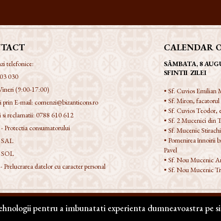
TACT
CALENDAR 
 telefonice:
SÂMBATA, 8 AUG
SFINTII ZILEI
03 030
Vineri (9:00-17:00)
• Sf. Cuvios Emilian M
• Sf. Miron, facatorul
 prin E-mail:
comenzi@bizanticons.ro
• Sf. Cuvios Teodor,
 si reclamatii:
0788 610 612
• Sf. 2 Mucenici din T
 Protectia consumatorului
• Sf. Mucenic Stirach
• Pomenirea înnoirii bis
 SAL
Pavel
 SOL
• Sf. Nou Mucenic An
Prelucrarea datelor cu caracter personal
• Sf. Nou Mucenic Tr
tehnologii pentru a imbunatati experienta dumneavoastra pe si
zervate