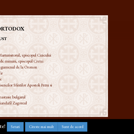
ORTODOX
UST
arturisitorul, episcopul Cizicului
 de minuni, episcopul Cretei
 egumenul de la Oronon
ir
ie
ericilor Sfintilor Apostoli Petru si
astasie bulgarul
iandafil Zagoreul
te!
Setari
Citeste mai mult
Sunt de acord