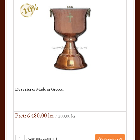
-10%
Descriere:
Made in Greece.
Pret: 6 480,00 lei
7 200,00 lei
Adauga in cos
x
6480.00
=
6480.00 lei