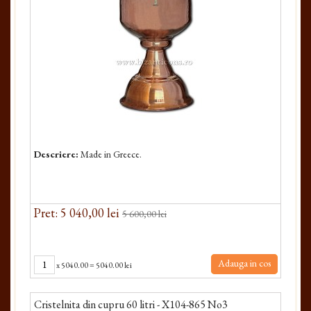
Descriere:
Made in Greece.
Pret: 5 040,00 lei
5 600,00 lei
Adauga in cos
x
5040.00
=
5040.00 lei
Cristelnita din cupru 60 litri - X104-865 No3