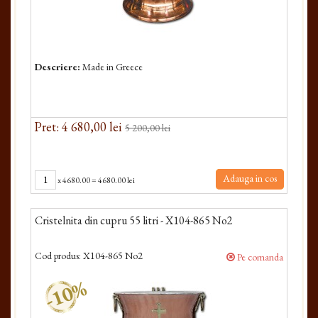
Descriere:
Made in Greece
Pret: 4 680,00 lei
5 200,00 lei
Adauga in cos
x
4680.00
=
4680.00 lei
Cristelnita din cupru 55 litri - X104-865 No2
Cod produs:
X104-865 No2
Pe comanda
-10%