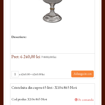
Descriere:
Pret: 6 240,00 lei
7 800,00 lei
Adauga in cos
x
6240.00
=
6240.00 lei
Cristelnita din cupru 65 litri - X104-865 No4
Cod produs:
X104-865 No4
Pe comanda