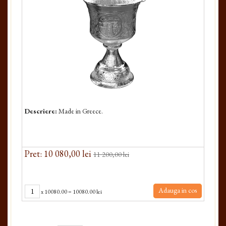
Descriere:
Made in Greece.
Pret: 10 080,00 lei
11 200,00 lei
Adauga in cos
x
10080.00
=
10080.00 lei