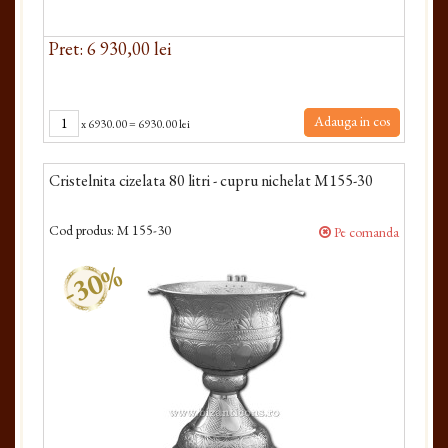
Pret: 6 930,00 lei
Adauga in cos
x
6930.00
=
6930.00 lei
Cristelnita cizelata 80 litri - cupru nichelat M155-30
Cod produs:
M 155-30
Pe comanda
-30%