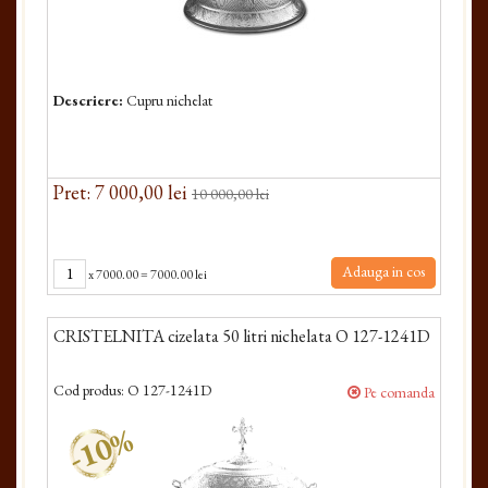
Descriere:
Cupru nichelat
Pret: 7 000,00 lei
10 000,00 lei
Adauga in cos
x
7000.00
=
7000.00 lei
CRISTELNITA cizelata 50 litri nichelata O 127-1241D
Cod produs:
O 127-1241D
Pe comanda
-10%