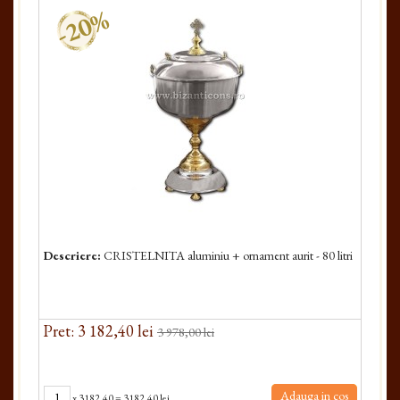
-20%
Descriere:
CRISTELNITA aluminiu + ornament aurit - 80 litri
Pret: 3 182,40 lei
3 978,00 lei
Adauga in cos
x
3182.40
=
3182.40 lei