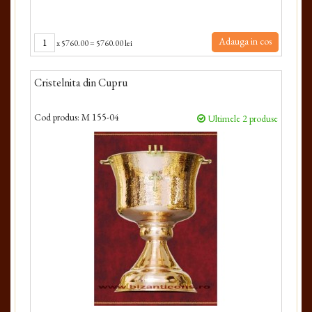
Adauga in cos
x
5760.00
=
5760.00 lei
Cristelnita din Cupru
Cod produs:
M 155-04
Ultimele 2 produse