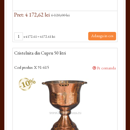
Pret: 4 172,62 lei
6 120,00 lei
Adauga in cos
x
4172.61
=
4172.61 lei
Cristelnita din Cupru 50 litri
Cod produs:
X 91-615
Pe comanda
-10%