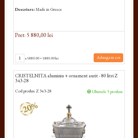
Descriere:
Made in Greece
Pret: 5 880,00 lei
Adauga in cos
x
5880.00
=
5880.00 lei
CRISTELNITA aluminiu + ornament aurit - 80 litri Z
343-28
Cod produs:
Z 343-28
Ultimele 5 produse
-20%