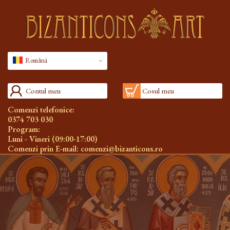
Română
Contul meu
Cosul meu
Comenzi telefonice:
0374 703 030
Program:
Luni - Vineri (09:00-17:00)
Comenzi prin E-mail:
comenzi@bizanticons.ro