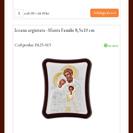
Adauga in cos
x
48.00
=
48.00 lei
Icoana argintata - Sfanta Familie 8,5x10 cm
Cod produs:
PA25-015
in stoc