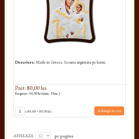
Descriere:
Made in Greece. Icoana argintata pe lemn.
Pret: 80,00 lei
En-gross : 50,00 lei (min. 3 buc.)
Adauga in cos
x
80.00
=
80.00 lei
AFISEAZA
pe pagina