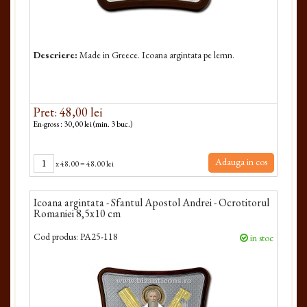
Descriere:
Made in Greece. Icoana argintata pe lemn.
Pret: 48,00 lei
En-gross : 30,00 lei (min. 3 buc.)
Adauga in cos
x
48.00
=
48.00 lei
Icoana argintata - Sfantul Apostol Andrei - Ocrotitorul
Romaniei 8,5x10 cm
Cod produs:
PA25-118
in stoc