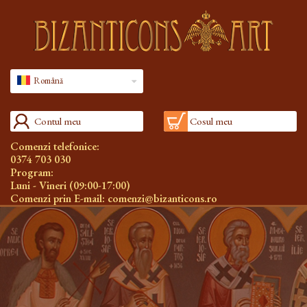
Română
Contul meu
Cosul meu
Comenzi telefonice:
0374 703 030
Program:
Luni - Vineri (09:00-17:00)
Comenzi prin E-mail:
comenzi@bizanticons.ro