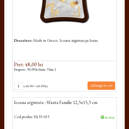
Descriere:
Made in Greece. Icoana argintata pe lemn.
Pret: 48,00 lei
En-gross : 30,00 lei (min. 3 buc.)
Adauga in cos
x
48.00
=
48.00 lei
Icoana argintata - Sfanta Familie 12,5x15,5 cm
Cod produs:
PA35-015
in stoc