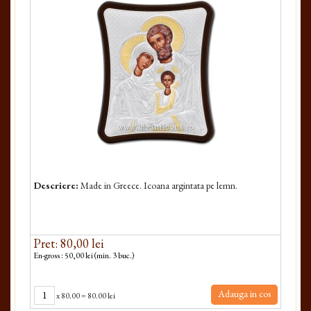
Descriere:
Made in Greece. Icoana argintata pe lemn.
Pret: 80,00 lei
En-gross : 50,00 lei (min. 3 buc.)
Adauga in cos
x
80.00
=
80.00 lei