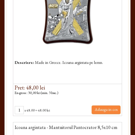
Descriere:
Made in Greece. Icoana argintata pe lemn.
Pret: 48,00 lei
En-gross : 30,00 lei (min. 3 buc.)
Adauga in cos
x
48.00
=
48.00 lei
Icoana argintata - Mantuitorul Pantocrator 8,5x10 cm