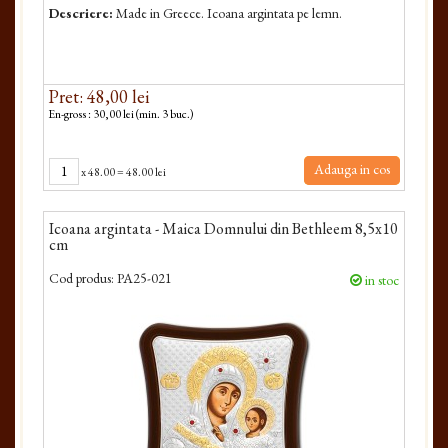
Descriere:
Made in Greece. Icoana argintata pe lemn.
Pret: 48,00 lei
En-gross : 30,00 lei (min. 3 buc.)
Adauga in cos
x
48.00
=
48.00 lei
Icoana argintata - Maica Domnului din Bethleem 8,5x10
cm
Cod produs:
PA25-021
in stoc