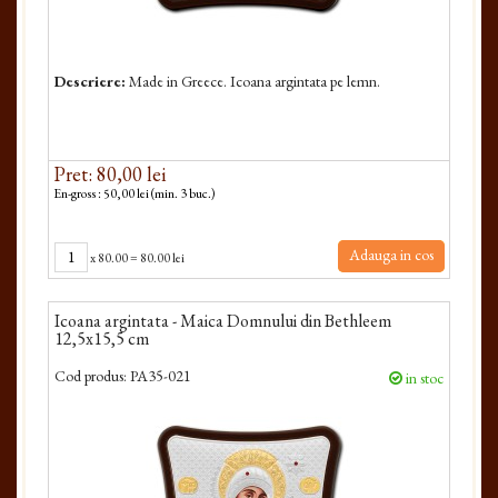
Descriere:
Made in Greece. Icoana argintata pe lemn.
Pret: 80,00 lei
En-gross : 50,00 lei (min. 3 buc.)
Adauga in cos
x
80.00
=
80.00 lei
Icoana argintata - Maica Domnului din Bethleem
12,5x15,5 cm
Cod produs:
PA35-021
in stoc