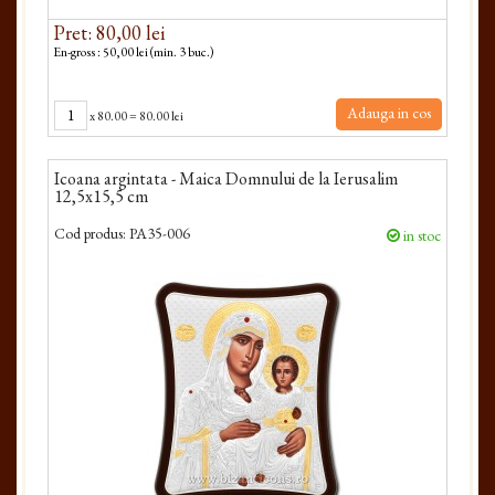
Pret: 80,00 lei
En-gross : 50,00 lei (min. 3 buc.)
Adauga in cos
x
80.00
=
80.00 lei
Icoana argintata - Maica Domnului de la Ierusalim
12,5x15,5 cm
Cod produs:
PA35-006
in stoc