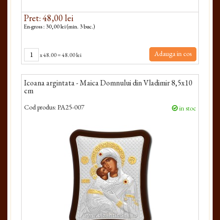
Pret: 48,00 lei
En-gross : 30,00 lei (min. 3 buc.)
Adauga in cos
x
48.00
=
48.00 lei
Icoana argintata - Maica Domnului din Vladimir 8,5x10
cm
Cod produs:
PA25-007
in stoc