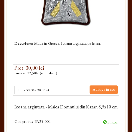
Descriere:
Made in Greece. Icoana argintata pe lemn.
Pret: 30,00 lei
En-gross : 23,50 lei (min. 3 buc.)
Adauga in cos
x
30.00
=
30.00 lei
Icoana argintata - Maica Domnului din Kazan 8,5x10 cm
Cod produs:
PA25-004
in stoc