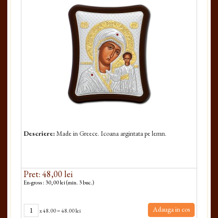
Descriere:
Made in Greece. Icoana argintata pe lemn.
Pret: 48,00 lei
En-gross : 30,00 lei (min. 3 buc.)
Adauga in cos
x
48.00
=
48.00 lei