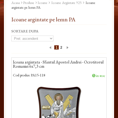
Acasa
Produse
Icoane
Icoane Argintate 925
Icoane
argintate pe lemn PA
Icoane argintate pe lemn PA
SORTARE DUPA
1
2
Icoana argintata - Sfantul Apostol Andrei - Ocrotitorul
Romaniei 6x7,3 cm
Cod produs:
PA15-118
in stoc