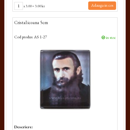
Adauga in cos
x
3.00
=
3.00 lei
Cristal icoana 5cm
Cod produs:
AS 1-27
in stoc
Descriere: