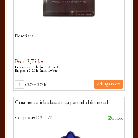
Descriere:
Pret: 3,75 lei
En-gross : 2,50 lei (min. 3 buc.)
En-gross : 2,20 lei (min. 10 buc.)
Adauga in cos
x
3.75
=
3.75 lei
Ornament sticla albastru cu porumbel din metal
Cod produs:
D 31-47B
in stoc