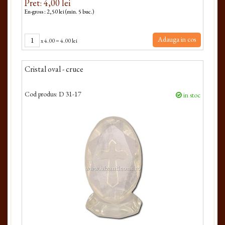
Pret: 4,00 lei
En-gross : 2,50 lei (min. 5 buc.)
Adauga in cos
x
4.00
=
4.00 lei
Cristal oval - cruce
Cod produs:
D 31-17
in stoc