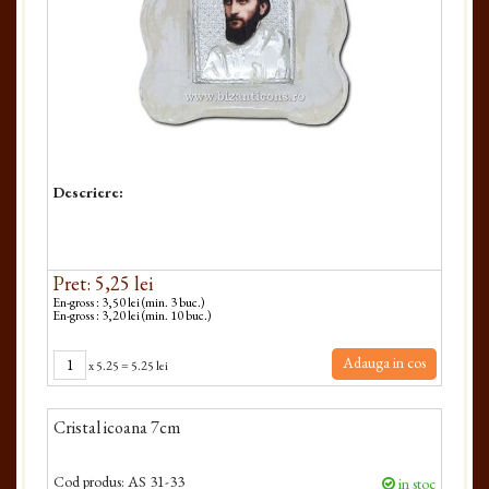
Descriere:
Pret: 5,25 lei
En-gross : 3,50 lei (min. 3 buc.)
En-gross : 3,20 lei (min. 10 buc.)
Adauga in cos
x
5.25
=
5.25 lei
Cristal icoana 7cm
Cod produs:
AS 31-33
in stoc