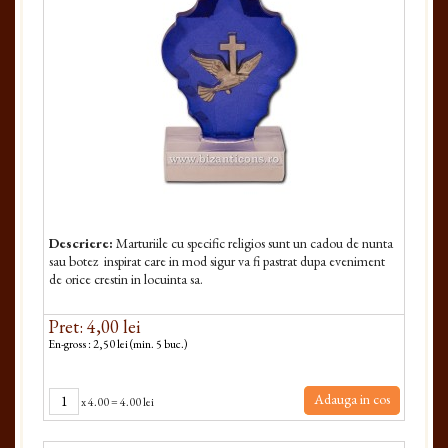
Descriere:
Marturiile cu specific religios sunt un cadou de nunta
sau botez inspirat care in mod sigur va fi pastrat dupa eveniment
de orice crestin in locuinta sa.
Pret: 4,00 lei
En-gross : 2,50 lei (min. 5 buc.)
Adauga in cos
x
4.00
=
4.00 lei