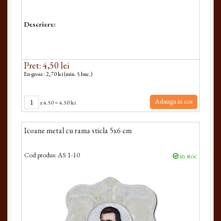
Descriere:
Pret: 4,50 lei
En-gross : 2,70 lei (min. 5 buc.)
Adauga in cos
x
4.50
=
4.50 lei
Icoane metal cu rama sticla 5x6 cm
Cod produs:
AS 1-10
in stoc