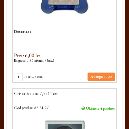
Descriere:
Pret: 6,00 lei
En-gross : 4,50 lei (min. 5 buc.)
Adauga in cos
x
6.00
=
6.00 lei
Cristal icoana 7,5x11 cm
Cod produs:
AS 31-2C
Ultimele 4 produse