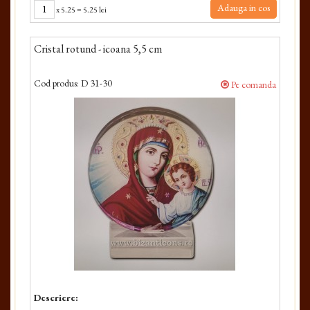
Adauga in cos
x
5.25
=
5.25 lei
Cristal rotund - icoana 5,5 cm
Cod produs:
D 31-30
Pe comanda
Descriere: