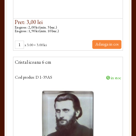
Pret: 3,00 lei
En-gross : 2,00 lei (min. 3 buc.)
En-gross : 1,90 lei (min. 10 buc.)
Adauga in cos
x
3.00
=
3.00 lei
Cristal icoana 6 cm
Cod produs:
D 1-39AS
in stoc