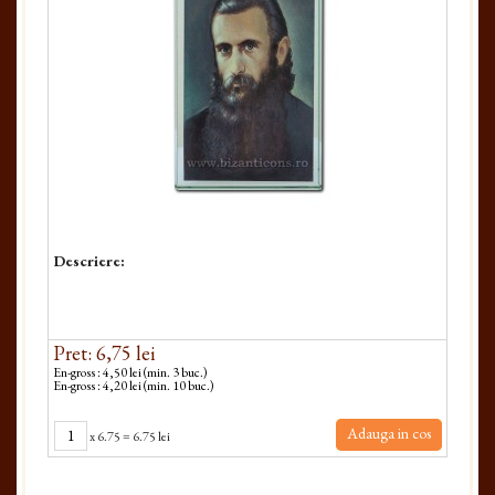
Descriere:
Pret: 6,75 lei
En-gross : 4,50 lei (min. 3 buc.)
En-gross : 4,20 lei (min. 10 buc.)
Adauga in cos
x
6.75
=
6.75 lei