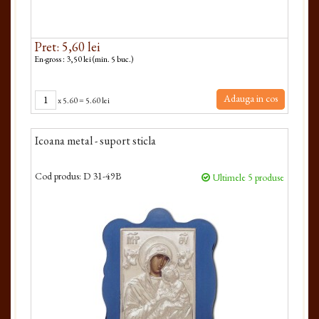
Pret: 5,60 lei
En-gross : 3,50 lei (min. 5 buc.)
Adauga in cos
x
5.60
=
5.60 lei
Icoana metal - suport sticla
Cod produs:
D 31-49B
Ultimele 5 produse