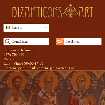
Română
Contul meu
Cosul meu
Comenzi telefonice:
0374 703 030
Program:
Luni - Vineri (09:00-17:00)
Comenzi prin E-mail:
comenzi@bizanticons.ro