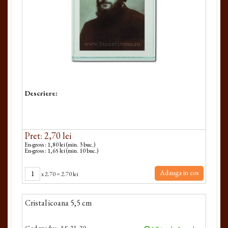
Descriere:
Pret: 2,70 lei
En-gross : 1,80 lei (min. 3 buc.)
En-gross : 1,65 lei (min. 10 buc.)
Adauga in cos
x
2.70
=
2.70 lei
Cristal icoana 5,5 cm