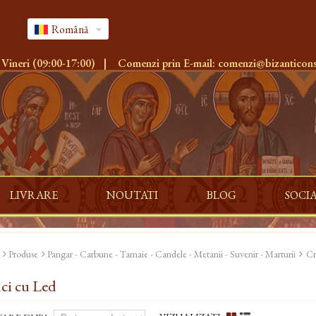
Română
 Vineri (09:00-17:00)
|
Comenzi prin E-mail:
comenzi@bizanticons
LIVRARE
NOUTATI
BLOG
SOCI
Produse
Pangar - Carbune - Tamaie - Candele - Metanii - Suvenir - Marturii
Cr
ci cu Led