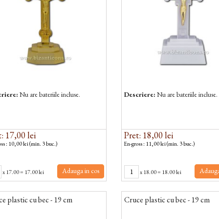
riere:
Nu are bateriile incluse.
Descriere:
Nu are bateriile incluse.
: 17,00 lei
Pret: 18,00 lei
ss : 10,00 lei (min. 3 buc.)
En-gross : 11,00 lei (min. 3 buc.)
Adauga in cos
Adauga
x
17.00
=
17.00 lei
x
18.00
=
18.00 lei
e plastic cu bec - 19 cm
Cruce plastic cu bec - 19 cm