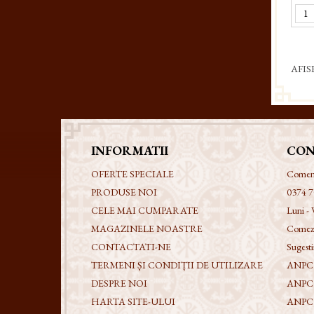
AFIS
INFORMATII
CON
OFERTE SPECIALE
Comenzi
PRODUSE NOI
0374 7
CELE MAI CUMPARATE
Luni - 
MAGAZINELE NOASTRE
Comezi
CONTACTATI-NE
Sugestii
TERMENI ȘI CONDIȚII DE UTILIZARE
ANPC -
DESPRE NOI
ANPC
HARTA SITE-ULUI
ANPC