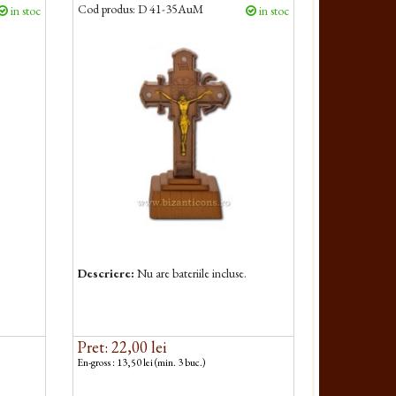
Cod produs:
D 41-35AuM
in stoc
in stoc
Descriere:
Nu are bateriile incluse.
Pret: 22,00 lei
En-gross : 13,50 lei (min. 3 buc.)