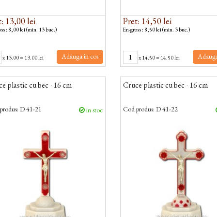
: 13,00 lei
Pret: 14,50 lei
ss : 8,00 lei (min. 13 buc.)
En-gross : 8,50 lei (min. 3 buc.)
Adauga in cos
Adauga
x
13.00
=
13.00 lei
x
14.50
=
14.50 lei
e plastic cu bec - 16 cm
Cruce plastic cu bec - 16 cm
produs:
D 41-21
Cod produs:
D 41-22
in stoc