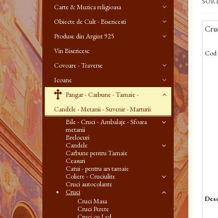
SOR
Carte & Muzica religioasa
Obiecte de Cult - Bisericesti
Cruc
Produse din Argint 925
Vin Bisericesc
Cod 
Covoare - Traverse
Icoane
Pangar - Carbune - Tamaie -
Candele - Metanii - Suvenir - Marturii
Bile - Cruci - Ambalaje - Sfoara
metanii
Brelocuri
Candele
Carbune pentru Tamaie
Ceasuri
Catui - pentru ars tamaie
Coliere - Cruciulite
Cruci autocolante
Cruci
Desc
Cruci Masa
Cruci Perete
Cruci cu Led