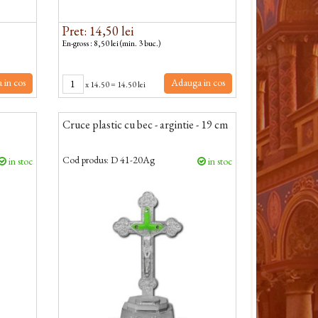
Pret: 14,50 lei
En-gross : 8,50 lei (min. 3 buc.)
 in cos
Adauga in cos
x
14.50
=
14.50 lei
Cruce plastic cu bec - argintie - 19 cm
Cod produs:
D 41-20Ag
in stoc
in stoc