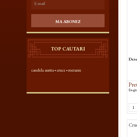
MA ABONEZ
TOP CAUTARI
Desc
candela aurita
cruce
metanie
Pret
En-gro
Cruc