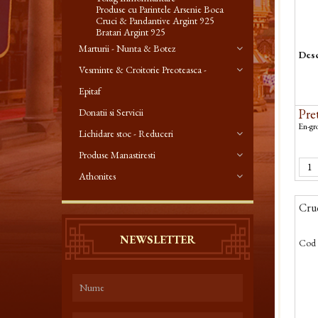
Produse cu Parintele Arsenie Boca
Cruci & Pandantive Argint 925
Bratari Argint 925
Marturii - Nunta & Botez
Desc
Vesminte & Croitorie Preoteasca -
Epitaf
Pret
Donatii si Servicii
En-gro
Lichidare stoc - Reduceri
Produse Manastiresti
Athonites
Cruc
NEWSLETTER
Cod 