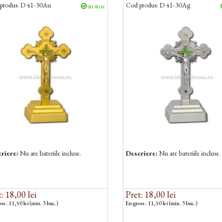
produs:
D 41-30Au
Cod produs:
D 41-30Ag
in stoc
riere:
Nu are bateriile incluse.
Descriere:
Nu are bateriile incluse.
: 18,00 lei
Pret: 18,00 lei
ss : 11,50 lei (min. 3 buc.)
En-gross : 11,50 lei (min. 3 buc.)