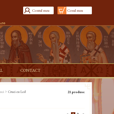
Contul meu
Cosul meu
.ro
AL
CONTACT
uci
Cruci cu Led
21 produse