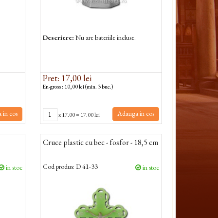
Descriere:
Nu are bateriile incluse.
Pret: 17,00 lei
En-gross : 10,00 lei (min. 3 buc.)
 in cos
Adauga in cos
x
17.00
=
17.00 lei
Cruce plastic cu bec - fosfor - 18,5 cm
Cod produs:
D 41-33
in stoc
in stoc