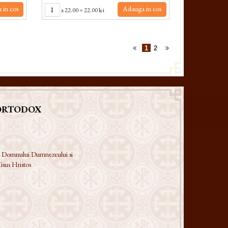
 in cos
Adauga in cos
x
22.00
=
22.00 lei
1
2
ORTODOX
 a Domnului Dumnezeului si
isus Hristos