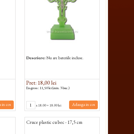
Descriere:
Nu are bateriile incluse.
Pret: 18,00 lei
En-gross : 11,50 lei (min. 3 buc.)
 in cos
Adauga in cos
x
18.00
=
18.00 lei
Cruce plastic cu bec - 17,5 cm