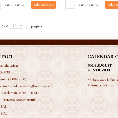
Adauga in cos
Adauga
x
18.00
=
18.00 lei
x
18.00
=
18.00 lei
EAZA
pe pagina
TACT
CALENDAR 
 telefonice:
JOI, 6 AUGUST
SFINTII ZILEI
03 030
Vineri (9:00-17:00)
• Schimbarea la fata
Mântuitorului nostru I
 prin E-mail:
comenzi@bizanticons.ro
 si reclamatii:
0788 610 612
 Protectia consumatorului
 SAL
 SOL