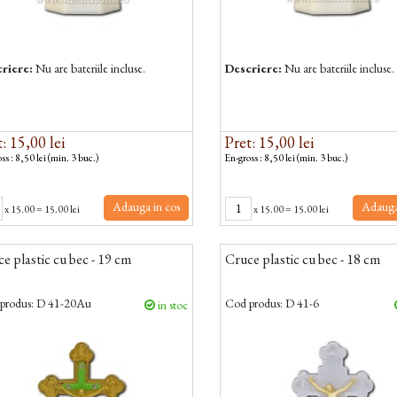
riere:
Nu are bateriile incluse.
Descriere:
Nu are bateriile incluse.
: 15,00 lei
Pret: 15,00 lei
ss : 8,50 lei (min. 3 buc.)
En-gross : 8,50 lei (min. 3 buc.)
Adauga in cos
Adauga
x
15.00
=
15.00 lei
x
15.00
=
15.00 lei
e plastic cu bec - 19 cm
Cruce plastic cu bec - 18 cm
produs:
D 41-20Au
Cod produs:
D 41-6
in stoc