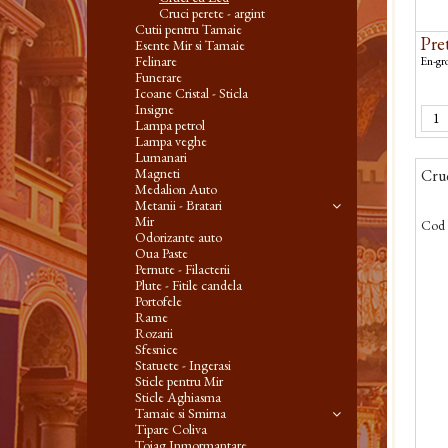
Cruci perete - argint
Cutii pentru Tamaie
Pret
Esente Mir si Tamaie
Felinare
En-gro
Funerare
Icoane Cristal - Sticla
Insigne
Lampa petrol
Lampa veghe
Lumanari
Magneti
Cruc
Medalion Auto
Metanii - Bratari
Mir
Cod 
Odorizante auto
Oua Paste
Pernute - Filacterii
Plute - Fitile candela
Portofele
Rame
Rozarii
Sfesnice
Statuete - Ingerasi
Sticle pentru Mir
Sticle Aghiasma
Tamaie si Smirna
Tipare Coliva
Toiag Inmormantare