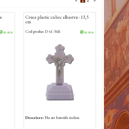
1
2
cm
Cruce plastic cu bec albastru - 13,5
cm
Cod produs:
D 41-36B
in stoc
in stoc
Descriere:
Nu are bateriile incluse.