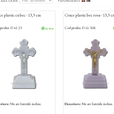
VIZUALIZATI:
TARE DUPA
e plastic cu bec - 13,5 cm
Cruce plastic bec rosu - 13,5 
produs:
D 41-23
Cod produs:
D 41-36R
in stoc
riere:
Nu are bateriile incluse.
Descriere:
Nu are bateriile incluse.