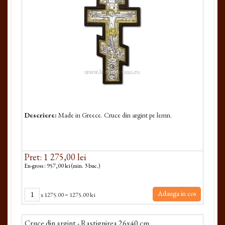
Descriere:
Made in Greece. Cruce din argint pe lemn.
Pret: 1 275,00 lei
En-gross : 957,00 lei (min. 3 buc.)
Adauga in cos
x
1275.00
=
1275.00 lei
Cruce din argint - Rastignirea 26x40 cm