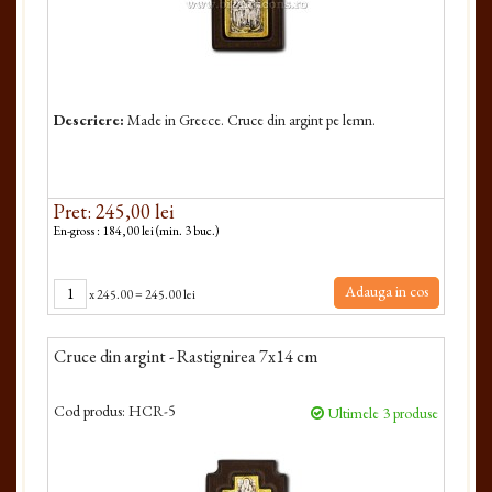
Descriere:
Made in Greece. Cruce din argint pe lemn.
Pret: 245,00 lei
En-gross : 184,00 lei (min. 3 buc.)
Adauga in cos
x
245.00
=
245.00 lei
Cruce din argint - Rastignirea 7x14 cm
Cod produs:
HCR-5
Ultimele 3 produse