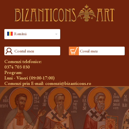
Română
Contul meu
Cosul meu
Comenzi telefonice:
0374 703 030
Program:
Luni - Vineri (09:00-17:00)
Comenzi prin E-mail:
comenzi@bizanticons.ro