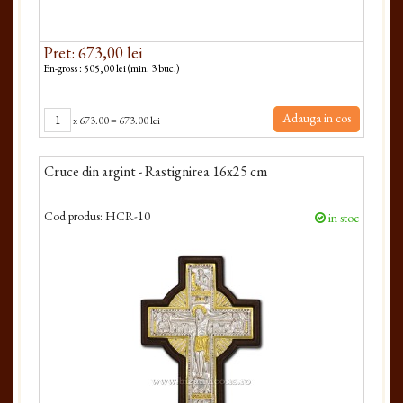
Pret: 673,00 lei
En-gross : 505,00 lei (min. 3 buc.)
Adauga in cos
x
673.00
=
673.00 lei
Cruce din argint - Rastignirea 16x25 cm
Cod produs:
HCR-10
in stoc