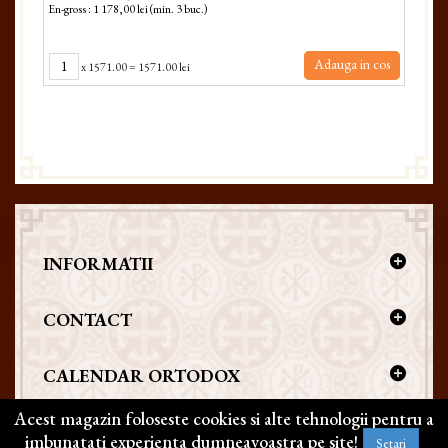
En-gross : 1 178,00 lei (min. 3 buc.)
Adauga in cos
x
1571.00
=
1571.00 lei
INFORMATII
CONTACT
CALENDAR ORTODOX
Acest magazin foloseste cookies si alte tehnologii pentru a
imbunatati experienta dumneavoastra pe site!
Setari