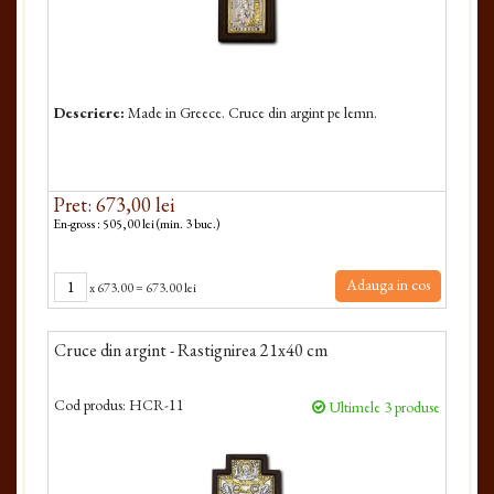
Descriere:
Made in Greece. Cruce din argint pe lemn.
Pret: 673,00 lei
En-gross : 505,00 lei (min. 3 buc.)
Adauga in cos
x
673.00
=
673.00 lei
Cruce din argint - Rastignirea 21x40 cm
Cod produs:
HCR-11
Ultimele 3 produse