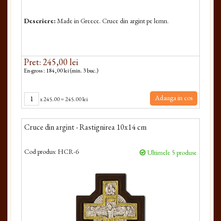
Descriere:
Made in Greece. Cruce din argint pe lemn.
Pret: 245,00 lei
En-gross : 184,00 lei (min. 3 buc.)
Adauga in cos
x
245.00
=
245.00 lei
Cruce din argint - Rastignirea 10x14 cm
Cod produs:
HCR-6
Ultimele 5 produse