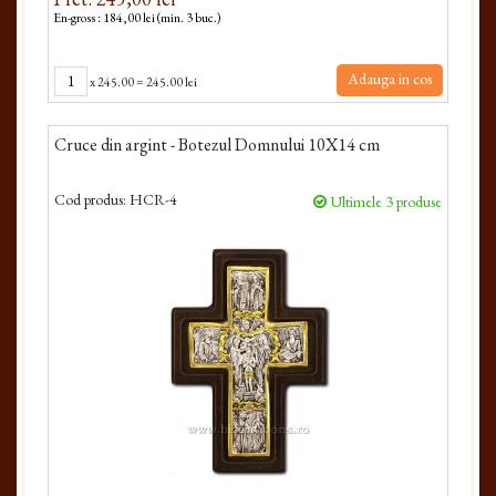
En-gross : 184,00 lei (min. 3 buc.)
Adauga in cos
x
245.00
=
245.00 lei
Cruce din argint - Botezul Domnului 10X14 cm
Cod produs:
HCR-4
Ultimele 3 produse