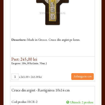
Descriere:
Made in Greece. Cruce din argint pe lemn.
Pret: 245,00 lei
En-gross : 184,00 lei (min. 3 buc.)
Adauga in cos
x
245.00
=
245.00 lei
Cruce din argint - Rastignirea 10x14 cm
Cod produs:
HCR-2
Ultimele 2 produse