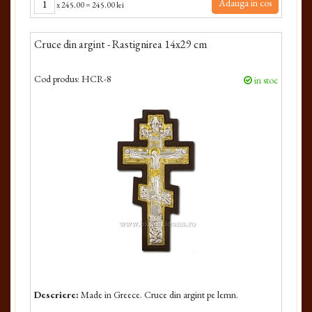
Adauga in cos
x
245.00
=
245.00 lei
Cruce din argint - Rastignirea 14x29 cm
Cod produs:
HCR-8
in stoc
Descriere:
Made in Greece. Cruce din argint pe lemn.