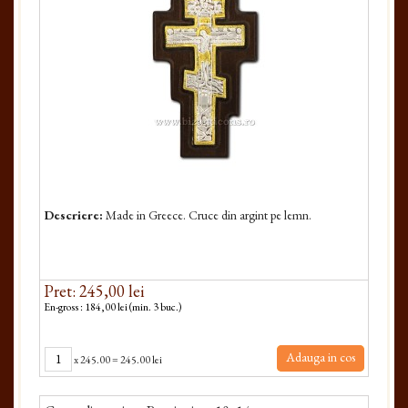
Descriere:
Made in Greece. Cruce din argint pe lemn.
Pret: 245,00 lei
En-gross : 184,00 lei (min. 3 buc.)
Adauga in cos
x
245.00
=
245.00 lei