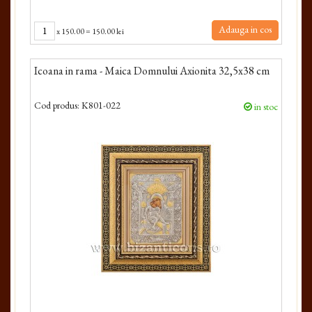
Adauga in cos
x
150.00
=
150.00 lei
Icoana in rama - Maica Domnului Axionita 32,5x38 cm
Cod produs:
K801-022
in stoc