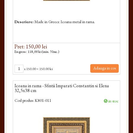
Descriere:
Made in Greece Icoana metal in rama.
Pret: 150,00 lei
En-gross : 118,00 lei (min. 3 buc.)
Adauga in cos
x
150.00
=
150.00 lei
Icoana in rama - Sfintii Imparati Constantin si Elena
32,5x38 cm
Cod produs:
K801-011
in stoc