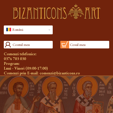
Română
Contul meu
Cosul meu
Comenzi telefonice:
0374 703 030
Program:
Luni - Vineri (09:00-17:00)
Comenzi prin E-mail:
comenzi@bizanticons.ro