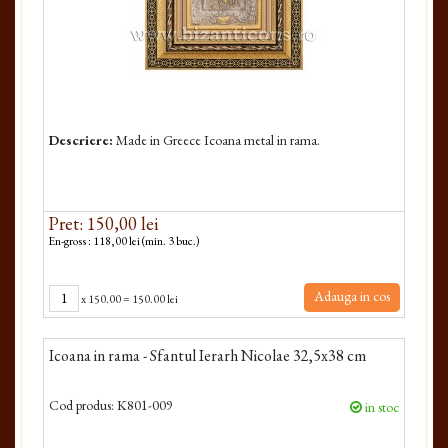
Descriere:
Made in Greece Icoana metal in rama.
Pret: 150,00 lei
En-gross : 118,00 lei (min. 3 buc.)
Adauga in cos
x
150.00
=
150.00 lei
Icoana in rama - Sfantul Ierarh Nicolae 32,5x38 cm
Cod produs:
K801-009
in stoc