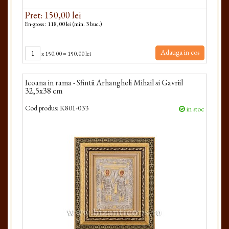
Pret: 150,00 lei
En-gross : 118,00 lei (min. 3 buc.)
Adauga in cos
x
150.00
=
150.00 lei
Icoana in rama - Sfintii Arhangheli Mihail si Gavriil
32,5x38 cm
Cod produs:
K801-033
in stoc