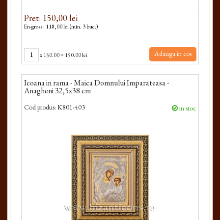
Pret: 150,00 lei
En-gross : 118,00 lei (min. 3 buc.)
Adauga in cos
x
150.00
=
150.00 lei
Icoana in rama - Maica Domnului Imparateasa -
Anagheni 32,5x38 cm
Cod produs:
K801-403
in stoc