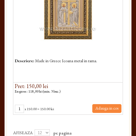
Descriere:
Made in Greece Icoana metal in rama.
Pret: 150,00 lei
En-gross : 118,00 lei (min. 3 buc.)
Adauga in cos
x
150.00
=
150.00 lei
AFISEAZA
pe pagina