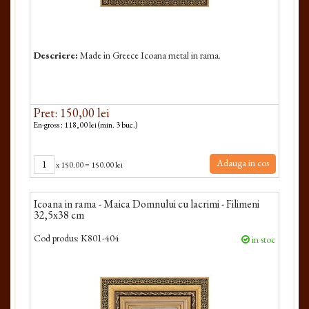
Descriere:
Made in Greece Icoana metal in rama.
Pret: 150,00 lei
En-gross : 118,00 lei (min. 3 buc.)
Adauga in cos
x
150.00
=
150.00 lei
Icoana in rama - Maica Domnului cu lacrimi - Filimeni
32,5x38 cm
Cod produs:
K801-404
in stoc