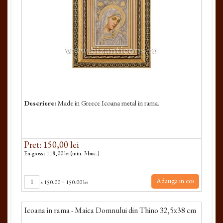
Descriere:
Made in Greece Icoana metal in rama.
Pret: 150,00 lei
En-gross : 118,00 lei (min. 3 buc.)
Adauga in cos
x
150.00
=
150.00 lei
Icoana in rama - Maica Domnului din Thino 32,5x38 cm