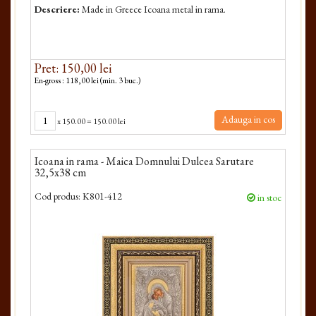
Descriere:
Made in Greece Icoana metal in rama.
Pret: 150,00 lei
En-gross : 118,00 lei (min. 3 buc.)
Adauga in cos
x
150.00
=
150.00 lei
Icoana in rama - Maica Domnului Dulcea Sarutare
32,5x38 cm
Cod produs:
K801-412
in stoc