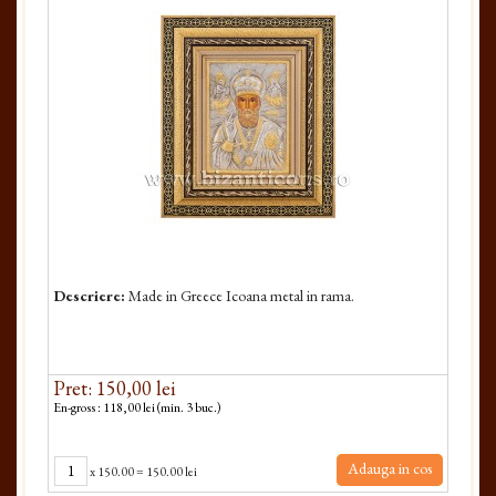
Descriere:
Made in Greece Icoana metal in rama.
Pret: 150,00 lei
En-gross : 118,00 lei (min. 3 buc.)
Adauga in cos
x
150.00
=
150.00 lei