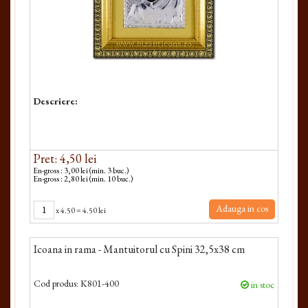
Descriere:
Pret: 4,50 lei
En-gross : 3,00 lei (min. 3 buc.)
En-gross : 2,80 lei (min. 10 buc.)
Adauga in cos
x
4.50
=
4.50 lei
Icoana in rama - Mantuitorul cu Spini 32,5x38 cm
Cod produs:
K801-400
in stoc