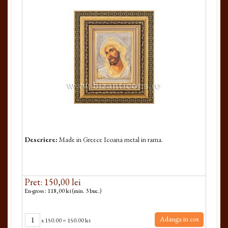
Descriere:
Made in Greece Icoana metal in rama.
Pret: 150,00 lei
En-gross : 118,00 lei (min. 3 buc.)
Adauga in cos
x
150.00
=
150.00 lei