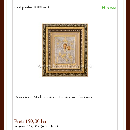
Cod produs:
K801-410
in stoc
Descriere:
Made in Greece Icoana metal in rama.
Pret: 150,00 lei
En-gross : 118,00 lei (min. 3 buc.)