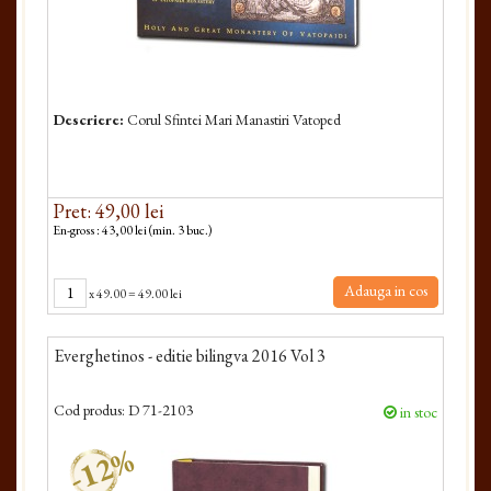
Descriere:
Corul Sfintei Mari Manastiri Vatoped
Pret: 49,00 lei
En-gross : 43,00 lei (min. 3 buc.)
Adauga in cos
x
49.00
=
49.00 lei
Everghetinos - editie bilingva 2016 Vol 3
Cod produs:
D 71-2103
in stoc
-12%