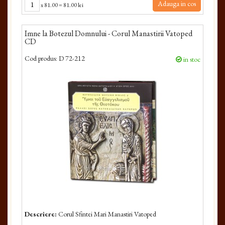
Adauga in cos
x
81.00
=
81.00 lei
Imne la Botezul Domnului - Corul Manastirii Vatoped
CD
Cod produs:
D 72-212
in stoc
Descriere:
Corul Sfintei Mari Manastiri Vatoped