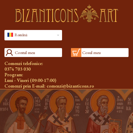
Română
Contul meu
Cosul meu
Comenzi telefonice:
0374 703 030
Program:
Luni - Vineri (09:00-17:00)
Comenzi prin E-mail:
comenzi@bizanticons.ro