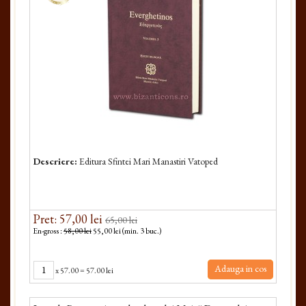
Descriere:
Editura Sfintei Mari Manastiri Vatoped
Pret: 57,00 lei
65,00 lei
En-gross :
58,00 lei
55,00 lei (min. 3 buc.)
Adauga in cos
x
57.00
=
57.00 lei