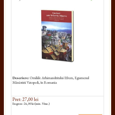
Descriere:
Omiliile Arhimandritului Efrem, Egumenul
Mănăstirii Vatopedi, în Romania
Pret: 27,00 lei
En-gross : 24,00 lei (min. 3 buc.)