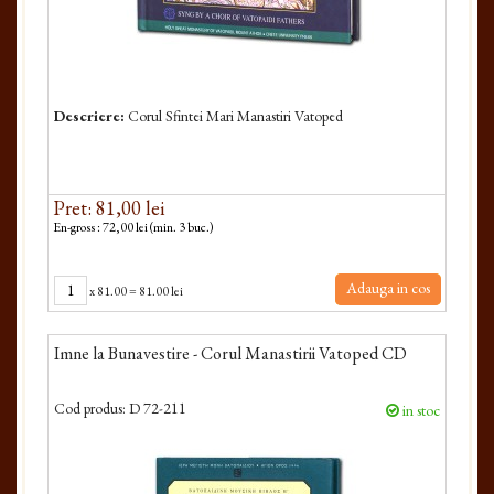
Descriere:
Corul Sfintei Mari Manastiri Vatoped
Pret: 81,00 lei
En-gross : 72,00 lei (min. 3 buc.)
Adauga in cos
x
81.00
=
81.00 lei
Imne la Bunavestire - Corul Manastirii Vatoped CD
Cod produs:
D 72-211
in stoc