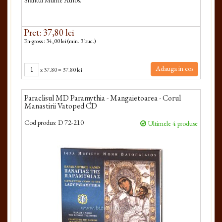
Sfântul Munte Athos.
Pret: 37,80 lei
En-gross : 34,00 lei (min. 3 buc.)
Adauga in cos
x
37.80
=
37.80 lei
Paraclisul MD Paramythia - Mangaietoarea - Corul
Manastirii Vatoped CD
Cod produs:
D 72-210
Ultimele 4 produse