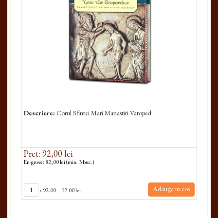
Descriere:
Corul Sfintei Mari Manastiri Vatoped
Pret: 92,00 lei
En-gross : 82,00 lei (min. 3 buc.)
Adauga in cos
x
92.00
=
92.00 lei