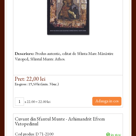
Descriere:
Produs autentic, editat de Sfânta Mare Mănăstire
Vatoped, Sfântul Munte Athos.
Pret: 22,00 lei
En-gross : 19,50 lei (min. 3 buc.)
Adauga in cos
x
22.00
=
22.00 lei
Cuvant din Sfantul Munte - Arhimandrit Efrem
Vatopedinul
Cod produs:
D 71-2100
in stoc