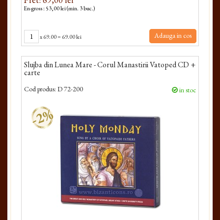
En-gross : 53,00 lei (min. 3 buc.)
Adauga in cos
x
69.00
=
69.00 lei
Slujba din Lunea Mare - Corul Manastirii Vatoped CD +
carte
Cod produs:
D 72-200
in stoc
-2%