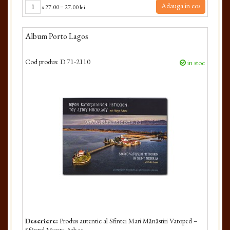
Adauga in cos
x
27.00
=
27.00 lei
Album Porto Lagos
Cod produs:
D 71-2110
in stoc
Descriere:
Produs autentic al Sfintei Mari Mănăstiri Vatoped –