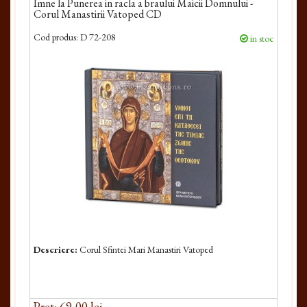
Imne la Punerea in racla a braului Maicii Domnului -
Corul Manastirii Vatoped CD
Cod produs:
D 72-208
in stoc
Descriere:
Corul Sfintei Mari Manastiri Vatoped
Pret: 69,00 lei