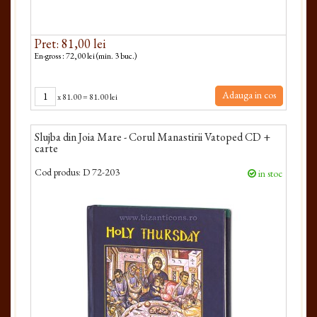
Pret: 81,00 lei
En-gross : 72,00 lei (min. 3 buc.)
Adauga in cos
x
81.00
=
81.00 lei
Slujba din Joia Mare - Corul Manastirii Vatoped CD +
carte
Cod produs:
D 72-203
in stoc