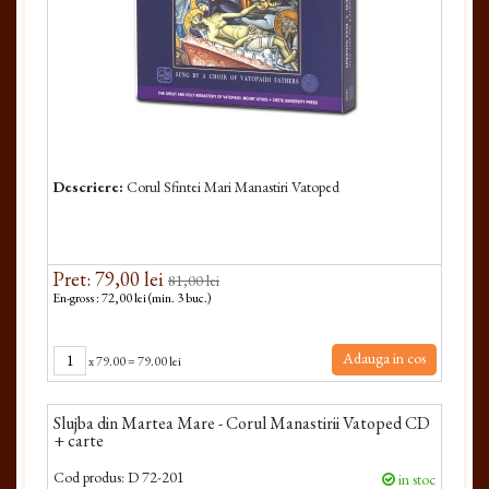
Descriere:
Corul Sfintei Mari Manastiri Vatoped
Pret: 79,00 lei
81,00 lei
En-gross : 72,00 lei (min. 3 buc.)
Adauga in cos
x
79.00
=
79.00 lei
Slujba din Martea Mare - Corul Manastirii Vatoped CD
+ carte
Cod produs:
D 72-201
in stoc