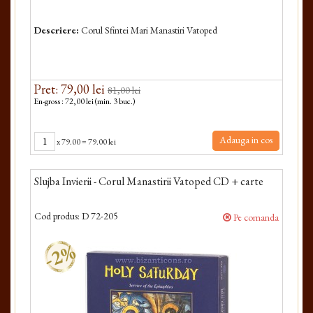
Descriere:
Corul Sfintei Mari Manastiri Vatoped
Pret: 79,00 lei
81,00 lei
En-gross : 72,00 lei (min. 3 buc.)
Adauga in cos
x
79.00
=
79.00 lei
Slujba Invierii - Corul Manastirii Vatoped CD + carte
Cod produs:
D 72-205
Pe comanda
-2%