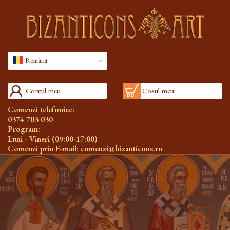
Română
Contul meu
Cosul meu
Comenzi telefonice:
0374 703 030
Program:
Luni - Vineri (09:00-17:00)
Comenzi prin E-mail:
comenzi@bizanticons.ro