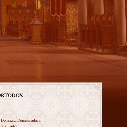
ORTODOX
 a Domnului Dumnezeului si
isus Hristos