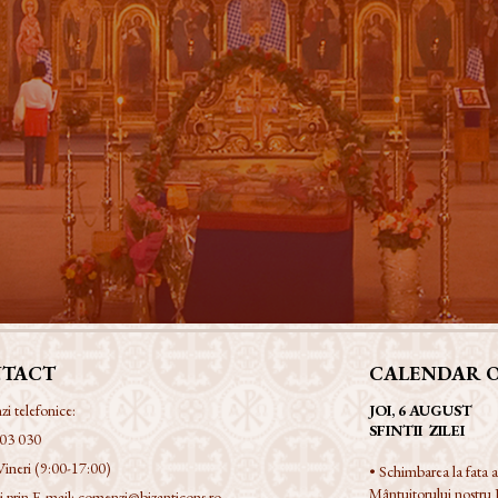
TACT
CALENDAR 
 telefonice:
JOI, 6 AUGUST
SFINTII ZILEI
03 030
Vineri (9:00-17:00)
• Schimbarea la fata
Mântuitorului nostru I
 prin E-mail:
comenzi@bizanticons.ro