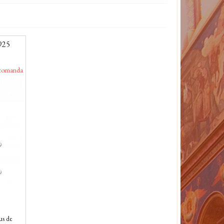
 925
comanda
us de