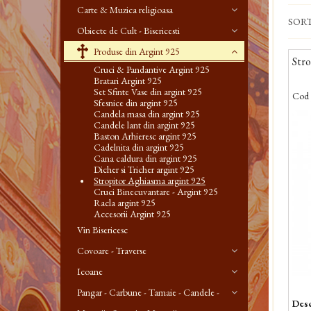
Carte & Muzica religioasa
SOR
Obiecte de Cult - Bisericesti
Produse din Argint 925
Stro
Cruci & Pandantive Argint 925
Bratari Argint 925
Set Sfinte Vase din argint 925
Cod 
Sfesnice din argint 925
Candela masa din argint 925
Candele lant din argint 925
Baston Arhieresc argint 925
Cadelnita din argint 925
Cana caldura din argint 925
Dicher si Tricher argint 925
Stropitor Aghiasma argint 925
Cruci Binecuvantare - Argint 925
Racla argint 925
Accesorii Argint 925
Vin Bisericesc
Covoare - Traverse
Icoane
Pangar - Carbune - Tamaie - Candele -
Desc