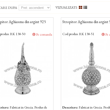
VIZUALIZATI:
TARE DUPA
pitor Aghiasma din argint 925
Stropitor Aghiasma din argint
produs:
RK 138-50
Cod produs:
RK 138-51
Pe comanda
Pe 
riere:
Fabricat in Grecia. Produs de
Descriere:
Fabricat in Grecia. Prod