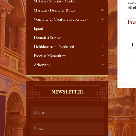
Metanii - Suvenir - Marturii
calit
bijut
Marturii - Nunta & Botez
Vesminte & Croitorie Preoteasca -
Pret
Epitaf
Donatii si Servicii
Lichidare stoc - Reduceri
Produse Manastiresti
Athonites
NEWSLETTER