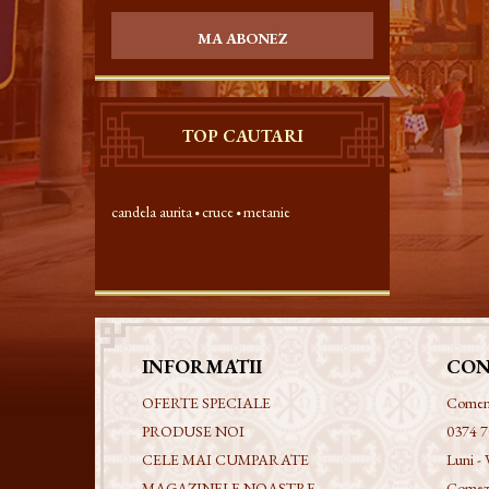
MA ABONEZ
TOP CAUTARI
candela aurita
cruce
metanie
INFORMATII
CON
OFERTE SPECIALE
Comenzi
PRODUSE NOI
0374 7
CELE MAI CUMPARATE
Luni - 
MAGAZINELE NOASTRE
Comezi