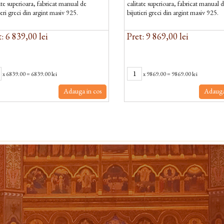
ate superioara, fabricat manual de
calitate superioara, fabricat manual 
ieri greci din argint masiv 925.
bijutieri greci din argint masiv 925.
: 6 839,00 lei
Pret: 9 869,00 lei
x
6839.00
=
6839.00 lei
x
9869.00
=
9869.00 lei
Adauga in cos
Adauga