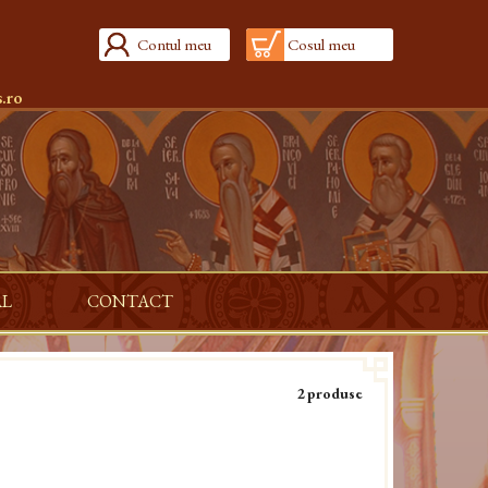
Contul meu
Cosul meu
.ro
AL
CONTACT
2 produse