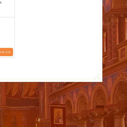
de
 in cos