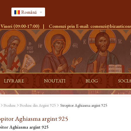
Română
 Vineri (09:00-17:00)
|
Comenzi prin E-mail:
comenzi@bizanticons
LIVRARE
NOUTATI
BLOG
SOCI
Produse
Produse din Argint 925
Stropitor Aghiasma argint 925
opitor Aghiasma argint 925
pitor Aghiasma argint 925