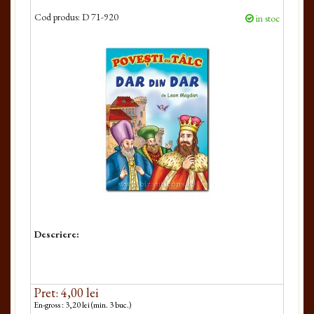
Cod produs:
D 71-920
in stoc
Descriere:
Pret: 4,00 lei
En-gross : 3,20 lei (min. 3 buc.)