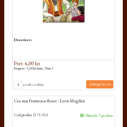
Descriere:
Pret: 4,00 lei
En-gross : 3,20 lei (min. 3 buc.)
Adauga in cos
x
4.00
=
4.00 lei
Cea mai frumoasa floare - Leon Magdan
Cod produs:
D 71-912
Ultimele 5 produse