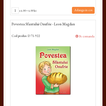
Adauga in cos
x
4.00
=
4.00 lei
Povestea Sfantului Onufrie - Leon Magdan
Cod produs:
D 71-922
Pe comanda