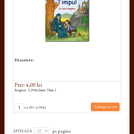
Descriere:
Pret: 4,00 lei
En-gross : 3,20 lei (min. 3 buc.)
Adauga in cos
x
4.00
=
4.00 lei
AFISEAZA
pe pagina