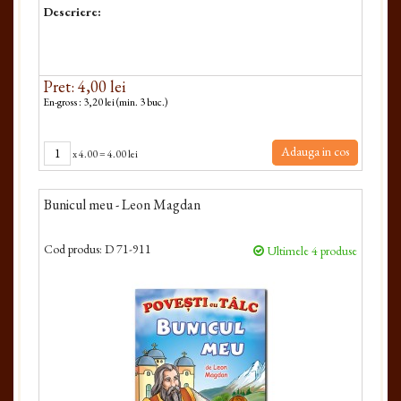
Descriere:
Pret: 4,00 lei
En-gross : 3,20 lei (min. 3 buc.)
Adauga in cos
x
4.00
=
4.00 lei
Bunicul meu - Leon Magdan
Cod produs:
D 71-911
Ultimele 4 produse