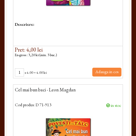
Descriere:
Pret: 4,00 lei
En-gross : 3,20 lei (min. 3 buc.)
Adauga in cos
x
4.00
=
4.00 lei
Cel mai bun baci - Leon Magdan
Cod produs:
D 71-913
in stoc