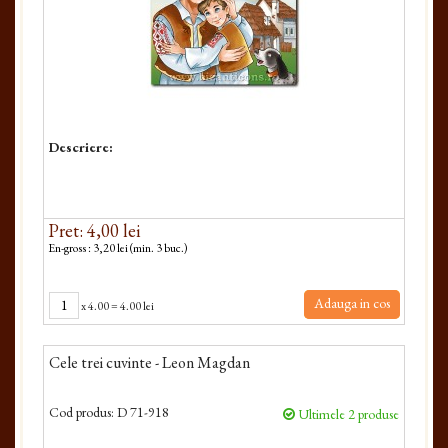
Descriere:
Pret: 4,00 lei
En-gross : 3,20 lei (min. 3 buc.)
Adauga in cos
x
4.00
=
4.00 lei
Cele trei cuvinte - Leon Magdan
Cod produs:
D 71-918
Ultimele 2 produse