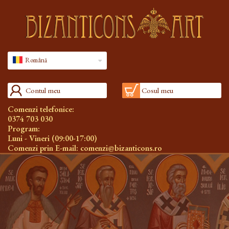
Română
Contul meu
Cosul meu
Comenzi telefonice:
0374 703 030
Program:
Luni - Vineri (09:00-17:00)
Comenzi prin E-mail:
comenzi@bizanticons.ro