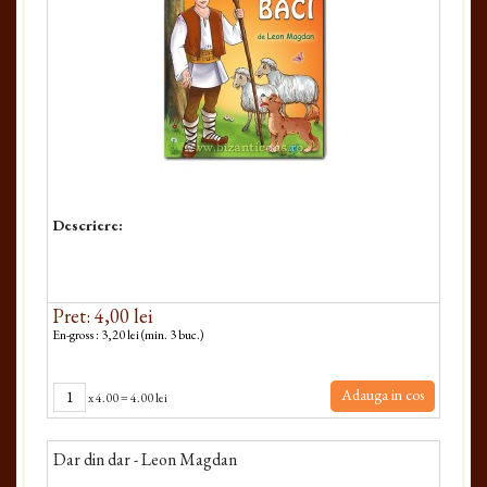
Descriere:
Pret: 4,00 lei
En-gross : 3,20 lei (min. 3 buc.)
Adauga in cos
x
4.00
=
4.00 lei
Dar din dar - Leon Magdan