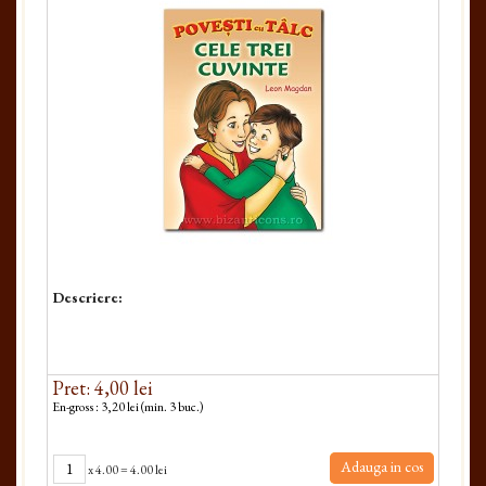
Descriere:
Pret: 4,00 lei
En-gross : 3,20 lei (min. 3 buc.)
Adauga in cos
x
4.00
=
4.00 lei