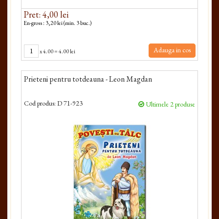
Pret: 4,00 lei
En-gross : 3,20 lei (min. 3 buc.)
Adauga in cos
x
4.00
=
4.00 lei
Prieteni pentru totdeauna - Leon Magdan
Cod produs:
D 71-923
Ultimele 2 produse