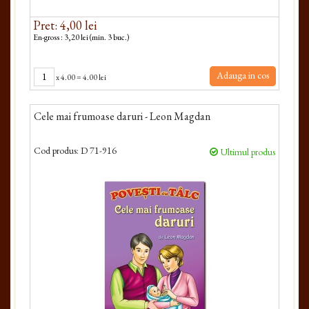
Pret: 4,00 lei
En-gross : 3,20 lei (min. 3 buc.)
Adauga in cos
x
4.00
=
4.00 lei
Cele mai frumoase daruri - Leon Magdan
Cod produs:
D 71-916
Ultimul produs