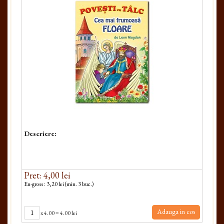
Descriere:
Pret: 4,00 lei
En-gross : 3,20 lei (min. 3 buc.)
Adauga in cos
x
4.00
=
4.00 lei