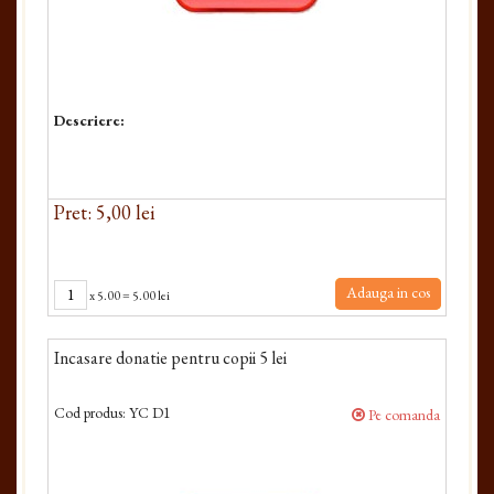
Descriere:
Pret: 5,00 lei
Adauga in cos
x
5.00
=
5.00 lei
Incasare donatie pentru copii 5 lei
Cod produs:
YC D1
Pe comanda