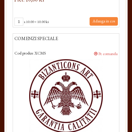
Adauga in cos
x
10.00
=
10.00 lei
COMENZI SPECIALE
Cod produs:
XCMS
Pe comanda