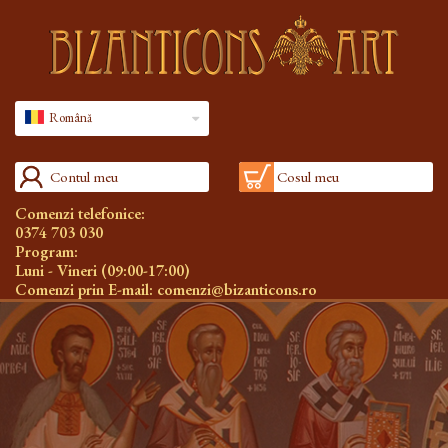
Română
Contul meu
Cosul meu
Comenzi telefonice:
0374 703 030
Program:
Luni - Vineri (09:00-17:00)
Comenzi prin E-mail:
comenzi@bizanticons.ro