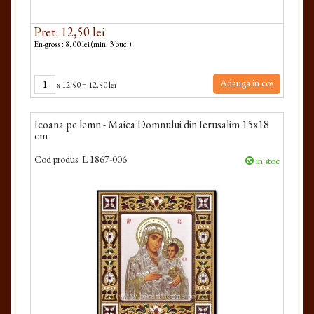
Pret: 12,50 lei
En-gross : 8,00 lei (min. 3 buc.)
Adauga in cos
x
12.50
=
12.50 lei
Icoana pe lemn - Maica Domnului din Ierusalim 15x18
cm
Cod produs:
L 1867-006
in stoc