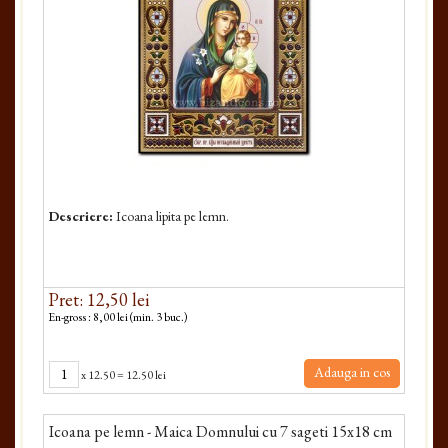
Descriere:
Icoana lipita pe lemn.
Pret: 12,50 lei
En-gross : 8,00 lei (min. 3 buc.)
Adauga in cos
x
12.50
=
12.50 lei
Icoana pe lemn - Maica Domnului cu 7 sageti 15x18 cm