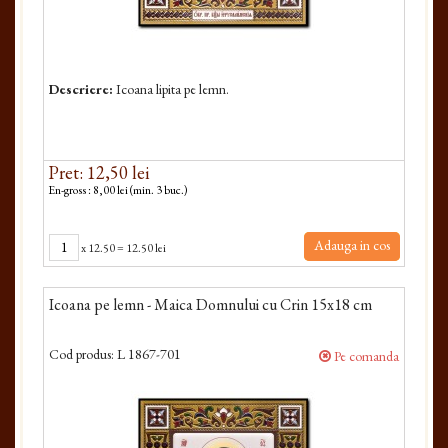
Descriere:
Icoana lipita pe lemn.
Pret: 12,50 lei
En-gross : 8,00 lei (min. 3 buc.)
Adauga in cos
x
12.50
=
12.50 lei
Icoana pe lemn - Maica Domnului cu Crin 15x18 cm
Cod produs:
L 1867-701
Pe comanda