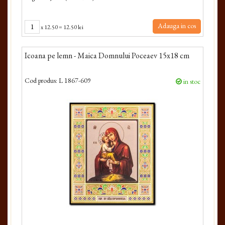
Adauga in cos
x
12.50
=
12.50 lei
Icoana pe lemn - Maica Domnului Poceaev 15x18 cm
Cod produs:
L 1867-609
in stoc