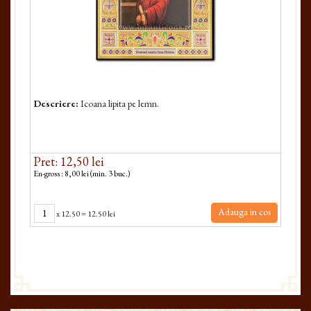
Descriere:
Icoana lipita pe lemn.
Pret: 12,50 lei
En-gross : 8,00 lei (min. 3 buc.)
Adauga in cos
x
12.50
=
12.50 lei