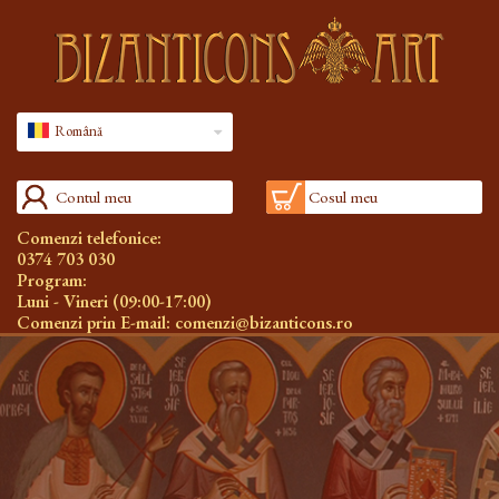
Română
Contul meu
Cosul meu
Comenzi telefonice:
0374 703 030
Program:
Luni - Vineri (09:00-17:00)
Comenzi prin E-mail:
comenzi@bizanticons.ro