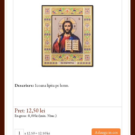
Descriere:
Icoana lipita pe lemn.
Pret: 12,50 lei
En-gross : 8,00 lei (min. 3 buc.)
Adauga in cos
x
12.50
=
12.50 lei