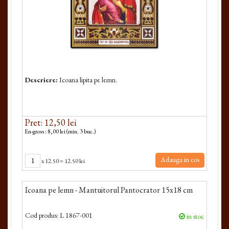
Descriere:
Icoana lipita pe lemn.
Pret: 12,50 lei
En-gross : 8,00 lei (min. 3 buc.)
Adauga in cos
x
12.50
=
12.50 lei
Icoana pe lemn - Mantuitorul Pantocrator 15x18 cm
Cod produs:
L 1867-001
in stoc