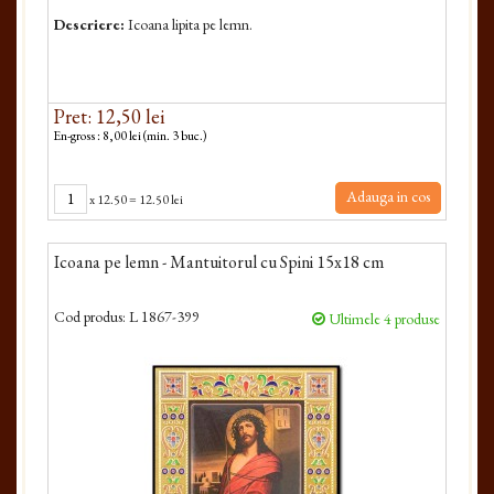
Descriere:
Icoana lipita pe lemn.
Pret: 12,50 lei
En-gross : 8,00 lei (min. 3 buc.)
Adauga in cos
x
12.50
=
12.50 lei
Icoana pe lemn - Mantuitorul cu Spini 15x18 cm
Cod produs:
L 1867-399
Ultimele 4 produse