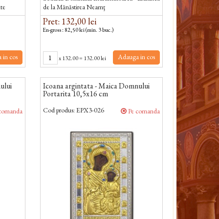
nte
de la Mănăstirea Neamţ
Pret: 132,00 lei
En-gross : 82,50 lei (min. 3 buc.)
 in cos
Adauga in cos
x
132.00
=
132.00 lei
ului
Icoana argintata - Maica Domnului
Portarita 10,5x16 cm
Cod produs:
EPX3-026
comanda
Pe comanda