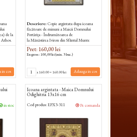
coana
Descriere:
Copie argintata dupa icoana
lui
făcătoare de minuni a Maicii Domnului
a) de la
Portărița - Îndrumătoarea de
 Athos.
la Mănăstirea Iviron din Sfântul Munte
făcută
Athos.
Pret: 160,00 lei
En-gross : 100,00 lei (min. 3 buc.)
 in cos
Adauga in cos
x
160.00
=
160.00 lei
ului
Icoana argintata - Maica Domnului
Odighitria 13x16 cm
Cod produs:
EPX3-311
in stoc
Pe comanda