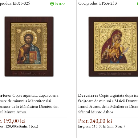
produs:
EPX3-325
Cod produs:
EPX4-253
in stoc
riere:
Copie argintata dupa icoana
Descriere:
Copie argintata dupa i
toare de minuni a Mântuitorului
făcătoare de minuni a Maicii Domnu
crator de la Mănăstirea Dionisiu din
Imnul Acatist de la Mănăstirea Dioni
tul Munte Athos.
Sfântul Munte Athos.
: 192,00 lei
Pret: 240,00 lei
ss : 120,00 lei (min. 3 buc.)
En-gross : 150,00 lei (min. 3 buc.)