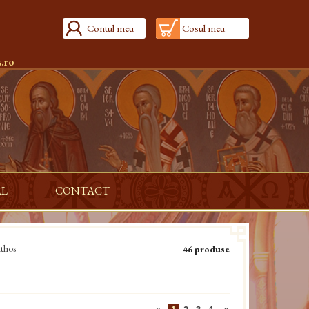
Contul meu
Cosul meu
.ro
AL
CONTACT
Athos
46 produse