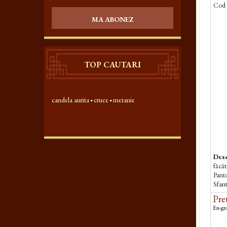
Cod 
MA ABONEZ
TOP CAUTARI
candela aurita
cruce
metanie
Desc
făcă
Panto
Sfan
Pret
En-gro