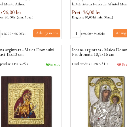
tul Munte Athos.
la Mănăstirea Iviron din Sfântul Mu
Athos.
: 96,00 lei
Pret: 96,00 lei
ss : 60,00 lei (min. 3 buc.)
En-gross : 60,00 lei (min. 3 buc.)
Adauga in cos
Adauga
x
96.00
=
96.00 lei
x
96.00
=
96.00 lei
na argintata - Maica Domnului
Icoana argintata - Maica Domn
tist 12x13 cm
Prodromita 10,5x16 cm
produs:
EPX3-253
Cod produs:
EPX3-510
in stoc
Pe 