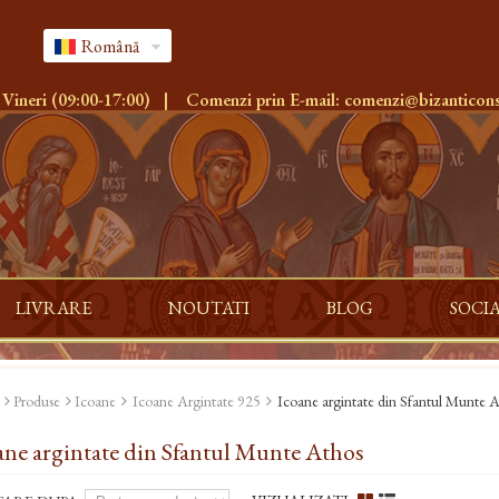
Română
 Vineri (09:00-17:00)
|
Comenzi prin E-mail:
comenzi@bizanticons
LIVRARE
NOUTATI
BLOG
SOCI
Produse
Icoane
Icoane Argintate 925
Icoane argintate din Sfantul Munte 
ane argintate din Sfantul Munte Athos