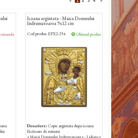
1
2
3
4
ului
Icoana argintata - Maica Domnului
Indrumatoarea 9x12 cm
Cod produs:
EPX2-254
comanda
Ultimul produs
coana
Descriere:
Copie argintata dupa icoana
lui
făcătoare de minuni
a Maicii Domnului Indrumatoarea - Lidianca