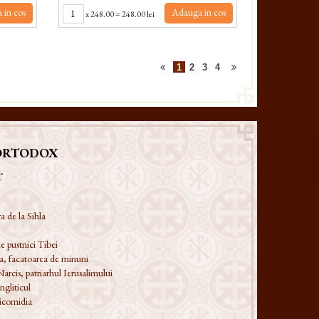
 in cos
Adauga in cos
x
248.00
=
248.00 lei
1
2
3
4
ORTODOX
T
a de la Sihla
e pustnici Tibei
a, facatoarea de minuni
Narcis, patriarhul Ierusalimului
ngliticul
Nicomidia