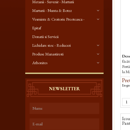
Metanii - Suvenir - Marturii
Marturii - Nunta & Botez
Vesminte & Croitorie Preoteasca -
Epitaf
Donatii si Servicii
Lichidare stoc - Reduceri
Produse Manastiresti
Desc
făcă
Athonites
Portă
la Mă
Atho
Pret
En-gro
NEWSLETTER
Icoa
Pan