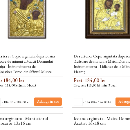
riere:
Copie argintata dupa icoana
Descriere:
Copie argintata dupa i
toare de minuni a Maicii Domnului
făcătoare de minuni a Maicii Domnu
rița - Îndrumătoarea de
Indrumatoarea - Lidianca de la Mănă
năstirea Iviron din Sfântul Munte
Neamţ
s.
: 184,00 lei
Pret: 184,00 lei
ss : 115,00 lei (min. 3 buc.)
En-gross : 115,00 lei (min. 3 buc.)
Adauga in cos
Adauga
x
184.00
=
184.00 lei
x
184.00
=
184.00 lei
na argintata - Mantuitorul
Icoana argintata - Maica Domn
tocaror 13x16 cm
Acatist 16x18 cm