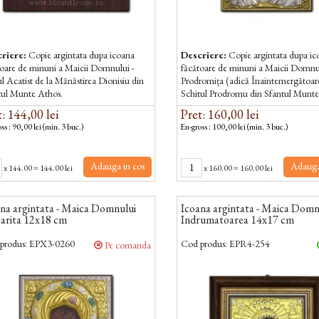
riere:
Copie argintata dupa icoana
Descriere:
Copie argintata dupa i
toare de minuni a Maicii Domnului -
făcătoare de minuni a Maicii Domnu
 Acatist de la Mănăstirea Dionisiu din
Prodromița (adică Înaintemergătoare
tul Munte Athos.
Schitul Prodromu din Sfantul Munte
Icoană făcătoare de minuni este „ne
: 144,00 lei
Pret: 160,00 lei
de...
ss : 90,00 lei (min. 3 buc.)
En-gross : 100,00 lei (min. 3 buc.)
Adauga in cos
Adauga
x
144.00
=
144.00 lei
x
160.00
=
160.00 lei
na argintata - Maica Domnului
Icoana argintata - Maica Domn
arita 12x18 cm
Indrumatoarea 14x17 cm
produs:
EPX3-0260
Cod produs:
EPR4-254
Pe comanda