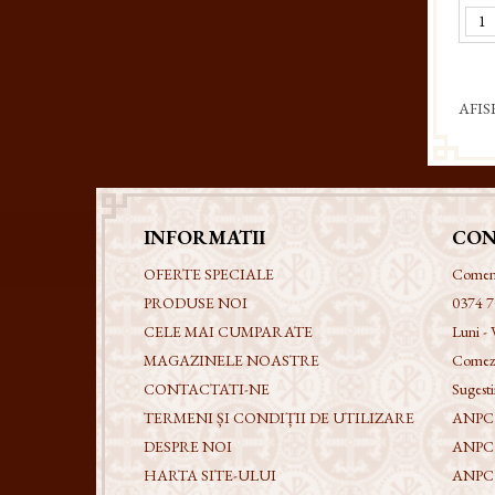
AFIS
INFORMATII
CON
OFERTE SPECIALE
Comenzi
PRODUSE NOI
0374 7
CELE MAI CUMPARATE
Luni - 
MAGAZINELE NOASTRE
Comezi
CONTACTATI-NE
Sugestii
TERMENI ȘI CONDIȚII DE UTILIZARE
ANPC -
DESPRE NOI
ANPC
HARTA SITE-ULUI
ANPC