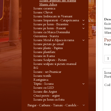
Icoane argintate din Sfantul
Munte Athos
Icoane ceramica
Icoane Chivot
Icoane Imbracate in Vesmant
Desc
Icoane Imparatesti - Catapeteasma
făcă
Icoane pe lemn - Bizantine
Imnul
Icoane pe lemn - Rusesti
Icoane cu Maica Domnului
Sfân
Gerontissa - Stareta
Pret
Icoane Metal si Alpaca in rama
Icoane pictate pe email
En-gro
Icoane plastic - Papirus
Icoane plastifiate
Icoane in Rama
Icoane Sculptate - Pictate
Icoane sculpate si pictate manual
BG
Icoane - set Praznicar
Icoa
Icoane textile
Port
Rastignirea
Triptic - Icoana
Cod 
Icoane cu LED
Icoane din Argint
Cruci perete - argint
Icoane pe lemn cu foita
Pangar - Carbune - Tamaie - Candele -