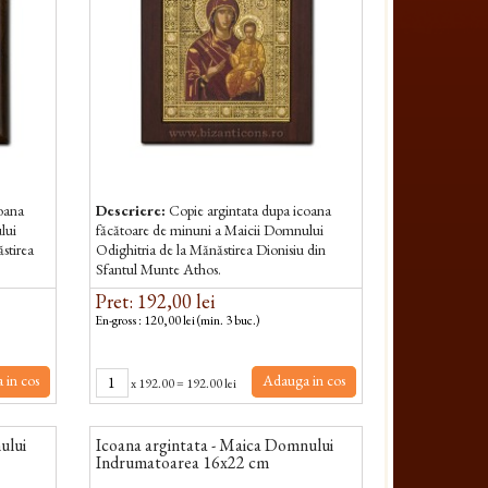
coana
Descriere:
Copie argintata dupa icoana
lui
făcătoare de minuni a Maicii Domnului
stirea
Odighitria de la Mănăstirea Dionisiu din
Sfantul Munte Athos.
Pret: 192,00 lei
En-gross : 120,00 lei (min. 3 buc.)
 in cos
Adauga in cos
x
192.00
=
192.00 lei
ului
Icoana argintata - Maica Domnului
Indrumatoarea 16x22 cm