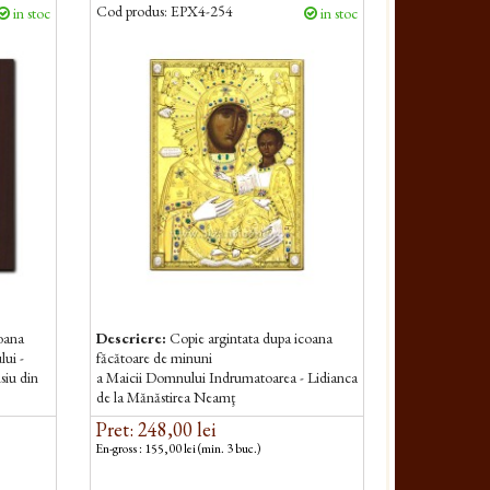
Cod produs:
EPX4-254
in stoc
in stoc
coana
Descriere:
Copie argintata dupa icoana
lui -
făcătoare de minuni
siu din
a Maicii Domnului Indrumatoarea - Lidianca
de la Mănăstirea Neamţ
Pret: 248,00 lei
En-gross : 155,00 lei (min. 3 buc.)