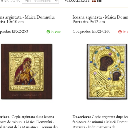
VIZUALIZATI:
TARE DUPA
na argintata - Maica Domnului
Icoana argintata - Maica Domn
tist 10x10 cm
Portarita 9x12 cm
produs:
EPX2-253
Cod produs:
EPX2-0260
in stoc
Pe 
riere:
Copie argintata dupa icoana
Descriere:
Copie argintata dupa i
toare de minuni a Maicii Domnului -
făcătoare de minuni a Maicii Domnu
 Acatist de la Mănăstirea Dionisiu din
Portărița - Îndrumătoarea de