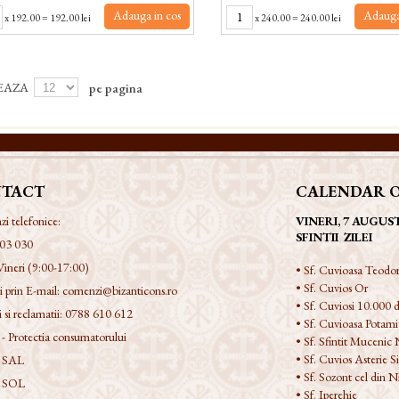
Adauga in cos
Adauga
x
192.00
=
192.00 lei
x
240.00
=
240.00 lei
EAZA
pe pagina
TACT
CALENDAR 
 telefonice:
VINERI, 7 AUGUS
SFINTII ZILEI
03 030
Vineri (9:00-17:00)
• Sf. Cuvioasa Teodor
• Sf. Cuvios Or
 prin E-mail:
comenzi@bizanticons.ro
• Sf. Cuviosi 10.000 d
 si reclamatii:
0788 610 612
• Sf. Cuvioasa Potami
 Protectia consumatorului
• Sf. Sfintit Mucenic 
• Sf. Cuvios Asterie Si
 SAL
• Sf. Sozont cel din 
 SOL
• Sf. Iperehie