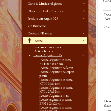
SOR
Carte & Muzica religioasa
Obiecte de Cult - Bisericesti
Icoa
Produse din Argint 925
Aca
Vin Bisericesc
Cod 
Covoare - Traverse
Icoane
Binecuvantarea casei
Diptic - Icoana
Icoane Argintate 925
Icoane argintate in rama
K1100 34x42 cm
Icoane Argintate pe lemn
Icoane Argintate pe suport
plastic
Icoane Argintate in rama
K700 36x44cm
Icoane Argintate in rama
K701 27x32cm
Icoane Argintate mari
Icoane argintate in rama
Desc
EP514 24x26 cm
făcă
Icoane argintate in rama
Imnul