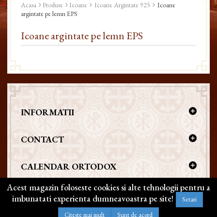
Acasa
Produse
Icoane
Icoane Argintate 925
Icoane
argintate pe lemn EPS
Icoane argintate pe lemn EPS
INFORMATII
CONTACT
CALENDAR ORTODOX
Acest magazin foloseste cookies si alte tehnologii pentru a
imbunatati experienta dumneavoastra pe site!
Setari
Copyright @ 2026 | BIZANTICONS. Toate drepturile rezervate
Citeste mai mult
Sunt de acord