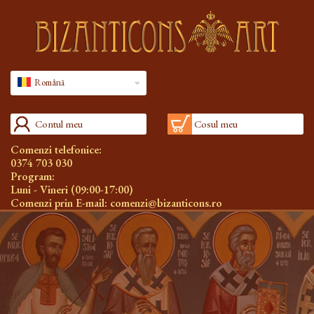
Română
Contul meu
Cosul meu
Comenzi telefonice:
0374 703 030
Program:
Luni - Vineri (09:00-17:00)
Comenzi prin E-mail:
comenzi@bizanticons.ro