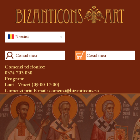
Română
Contul meu
Cosul meu
Comenzi telefonice:
0374 703 030
Program:
Luni - Vineri (09:00-17:00)
Comenzi prin E-mail:
comenzi@bizanticons.ro