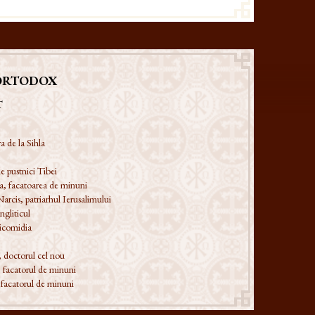
ORTODOX
T
a de la Sihla
e pustnici Tibei
a, facatoarea de minuni
Narcis, patriarhul Ierusalimului
ngliticul
Nicomidia
, doctorul cel nou
 facatorul de minuni
 facatorul de minuni