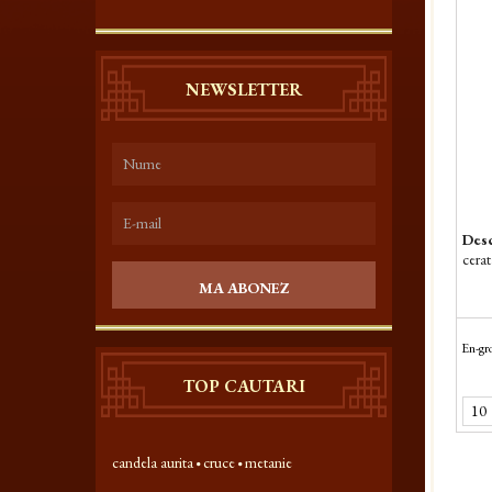
NEWSLETTER
Desc
cerat
MA ABONEZ
En-gro
TOP CAUTARI
candela aurita
cruce
metanie