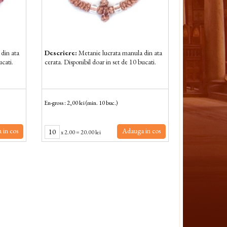
din ata
Descriere:
Metanie lucrata manula din ata
ucati.
cerata. Disponibil doar in set de 10 bucati.
En-gross : 2,00 lei (min. 10 buc.)
 in cos
Adauga in cos
x
2.00
=
20.00 lei