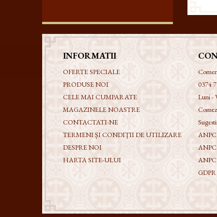
INFORMATII
CON
OFERTE SPECIALE
Comenzi
PRODUSE NOI
0374 7
CELE MAI CUMPARATE
Luni - 
MAGAZINELE NOASTRE
Comezi
CONTACTATI-NE
Sugestii
TERMENI ȘI CONDIȚII DE UTILIZARE
ANPC -
DESPRE NOI
ANPC
HARTA SITE-ULUI
ANPC
GDPR - 