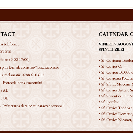
TACT
CALENDAR 
 telefonice:
VINERI, 7 AUGUS
SFINTII ZILEI
03 030
Vineri (9:00-17:00)
• Sf. Cuvioasa Teodor
• Sf. Cuvios Or
 prin E-mail:
comenzi@bizanticons.ro
• Sf. Cuviosi 10.000 d
 si reclamatii:
0788 610 612
• Sf. Cuvioasa Potami
 Protectia consumatorului
• Sf. Sfintit Mucenic 
• Sf. Cuvios Asterie Si
 SAL
• Sf. Sozont cel din 
 SOL
• Sf. Iperehie
Prelucrarea datelor cu caracter personal
• Sf. Cuvios Teodosie
• Sf. Cuvios Dometie,
• Sf. Cuvios Nicanor,