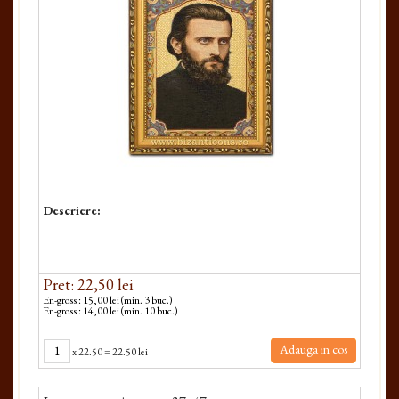
Descriere:
Pret: 22,50 lei
En-gross : 15,00 lei (min. 3 buc.)
En-gross : 14,00 lei (min. 10 buc.)
Adauga in cos
x
22.50
=
22.50 lei