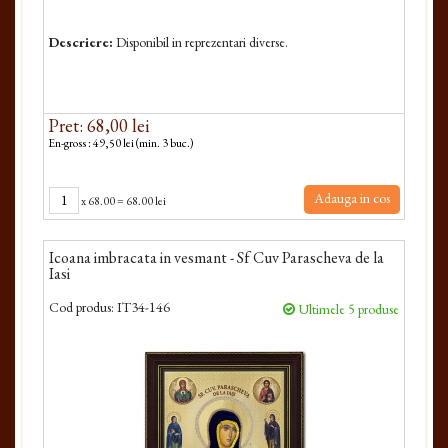
Descriere:
Disponibil in reprezentari diverse.
Pret: 68,00 lei
En-gross : 49,50 lei (min. 3 buc.)
Adauga in cos
x
68.00
=
68.00 lei
Icoana imbracata in vesmant - Sf Cuv Parascheva de la
Iasi
Cod produs:
IT34-146
Ultimele 5 produse