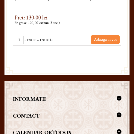
Pret: 130,00 lei
En-gross : 100,00 lei (min. 3 buc.)
Adauga in cos
x
130.00
=
130.00 lei
INFORMATII
CONTACT
CALENDAR ORTODOX