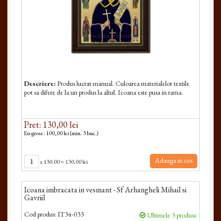
Descriere:
Produs lucrat manual. Culoarea materialelor textile
pot sa difere de la un produs la altul. Icoana este pusa in rama.
Pret: 130,00 lei
En-gross : 100,00 lei (min. 3 buc.)
Adauga in cos
x
130.00
=
130.00 lei
Icoana imbracata in vesmant - Sf Arhangheli Mihail si
Gavriil
Cod produs:
IT34-033
Ultimele 3 produse