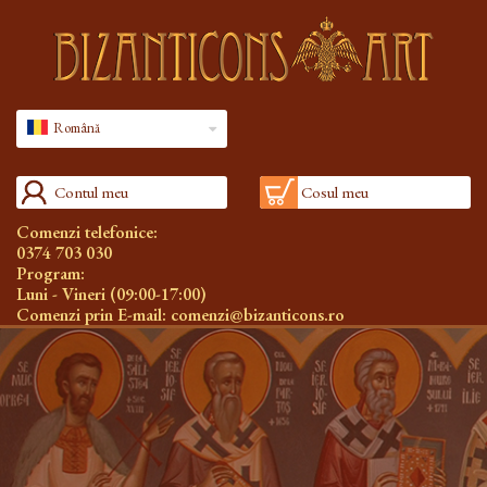
Română
Contul meu
Cosul meu
Comenzi telefonice:
0374 703 030
Program:
Luni - Vineri (09:00-17:00)
Comenzi prin E-mail:
comenzi@bizanticons.ro