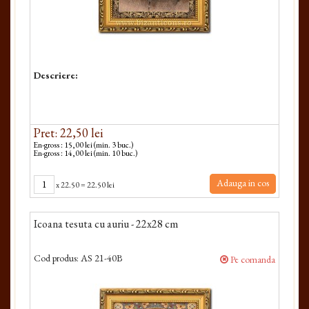
Descriere:
Pret: 22,50 lei
En-gross : 15,00 lei (min. 3 buc.)
En-gross : 14,00 lei (min. 10 buc.)
Adauga in cos
x
22.50
=
22.50 lei
Icoana tesuta cu auriu - 22x28 cm
Cod produs:
AS 21-40B
Pe comanda