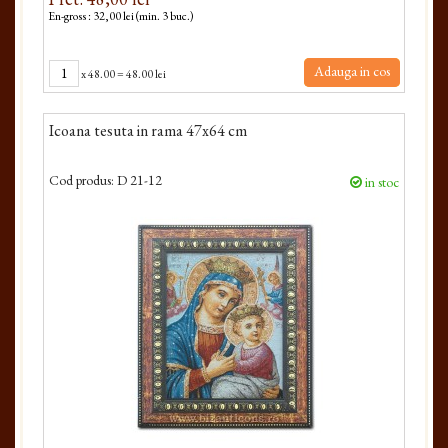
En-gross : 32,00 lei (min. 3 buc.)
Adauga in cos
x
48.00
=
48.00 lei
Icoana tesuta in rama 47x64 cm
Cod produs:
D 21-12
in stoc