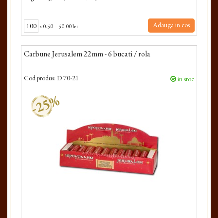
Adauga in cos
x
0.50
=
50.00 lei
Carbune Jerusalem 22mm - 6 bucati / rola
Cod produs:
D 70-21
in stoc
-25%