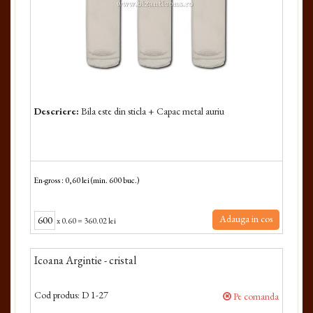
Descriere:
Bila este din sticla + Capac metal auriu
En-gross : 0,60 lei (min. 600 buc.)
Adauga in cos
x
0.60
=
360.02 lei
Icoana Argintie - cristal
Cod produs:
D 1-27
Pe comanda