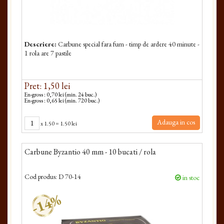
Descriere:
Carbune special fara fum - timp de ardere 40 minute -
1 rola are 7 pastile
Pret: 1,50 lei
En-gross : 0,70 lei (min. 24 buc.)
En-gross : 0,65 lei (min. 720 buc.)
Adauga in cos
x
1.50
=
1.50 lei
Carbune Byzantio 40 mm - 10 bucati / rola
Cod produs:
D 70-14
in stoc
-14%