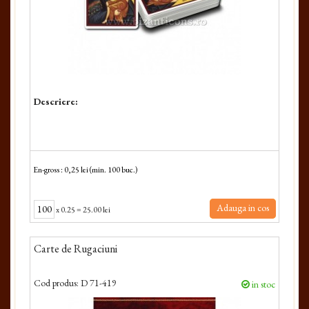
Descriere:
En-gross : 0,25 lei (min. 100 buc.)
Adauga in cos
x
0.25
=
25.00 lei
Carte de Rugaciuni
Cod produs:
D 71-419
in stoc