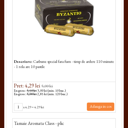
Descriere:
Carbune special fara fum - timp de ardere 110 minute
- 1 rola are 10 pastile
Pret: 4,29 lei
5,00 lei
En-gross :
3,50 lei
3,00 lei (min. 10 buc.)
En-gross :
3,00 lei
2,85 lei (min. 120 buc.)
Adauga in cos
x
4.29
=
4.29 lei
Tamaie Aromata Class - plic