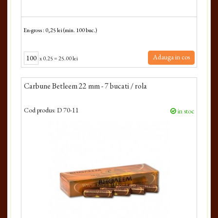
En-gross : 0,25 lei (min. 100 buc.)
Adauga in cos
x
0.25
=
25.00 lei
Carbune Betleem 22 mm - 7 bucati / rola
Cod produs:
D 70-11
in stoc