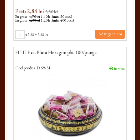
Pret: 2,88 lei
3,50 lei
En-gross :
1,70 lei
1,40 lei (min. 20 buc.)
En-gross :
1,30 lei
1,20 lei (min. 400 buc.)
Adauga in cos
x
2.88
=
2.88 lei
FITILE cu Pluta Hexagon plic 100/punga
Cod produs:
D 69-31
in stoc