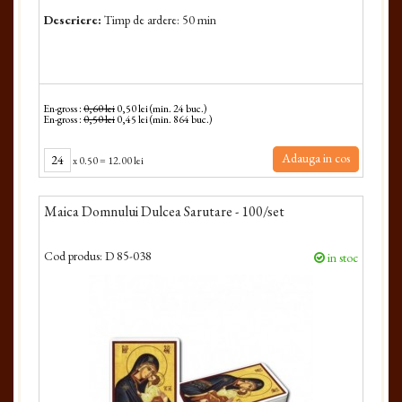
Descriere:
Timp de ardere: 50 min
En-gross :
0,60 lei
0,50 lei (min. 24 buc.)
En-gross :
0,50 lei
0,45 lei (min. 864 buc.)
Adauga in cos
x
0.50
=
12.00 lei
Maica Domnului Dulcea Sarutare - 100/set
Cod produs:
D 85-038
in stoc