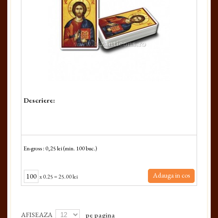
Descriere:
En-gross : 0,25 lei (min. 100 buc.)
Adauga in cos
x
0.25
=
25.00 lei
AFISEAZA
pe pagina