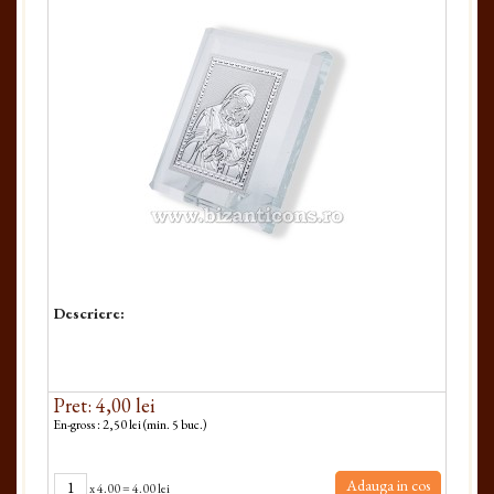
Descriere:
Pret: 4,00 lei
En-gross : 2,50 lei (min. 5 buc.)
Adauga in cos
x
4.00
=
4.00 lei