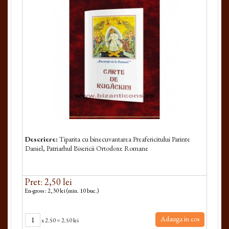
Descriere:
Tiparita cu binecuvantarea Preafericitului Parinte
Daniel, Patriarhul Bisericii Ortodoxe Romane
Pret: 2,50 lei
En-gross : 2,30 lei (min. 10 buc.)
Adauga in cos
x
2.50
=
2.50 lei