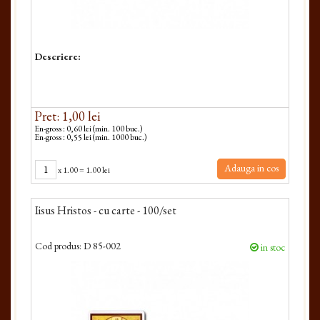
Descriere:
Pret: 1,00 lei
En-gross : 0,60 lei (min. 100 buc.)
En-gross : 0,55 lei (min. 1000 buc.)
Adauga in cos
x
1.00
=
1.00 lei
Iisus Hristos - cu carte - 100/set
Cod produs:
D 85-002
in stoc