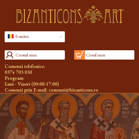
Română
Contul meu
Cosul meu
Comenzi telefonice:
0374 703 030
Program:
Luni - Vineri (09:00-17:00)
Comenzi prin E-mail:
comenzi@bizanticons.ro