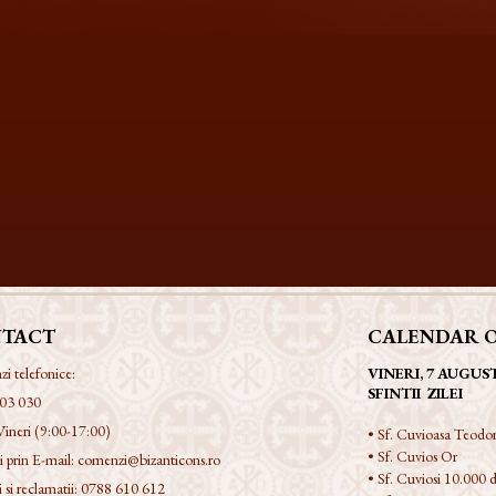
TACT
CALENDAR 
 telefonice:
VINERI, 7 AUGUS
SFINTII ZILEI
03 030
Vineri (9:00-17:00)
• Sf. Cuvioasa Teodor
• Sf. Cuvios Or
 prin E-mail:
comenzi@bizanticons.ro
• Sf. Cuviosi 10.000 d
 si reclamatii:
0788 610 612