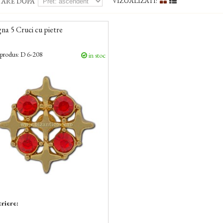
VIZUALIZATI:
TARE DUPA
gna 5 Cruci cu pietre
produs:
D 6-208
in stoc
riere: