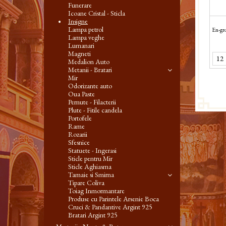
Funerare
Icoane Cristal - Sticla
Insigne
Lampa petrol
En-gro
Lampa veghe
Lumanari
Magneti
Medalion Auto
Metanii - Bratari
Mir
Odorizante auto
Oua Paste
Pernute - Filacterii
Plute - Fitile candela
Portofele
Rame
Rozarii
Sfesnice
Statuete - Ingerasi
Sticle pentru Mir
Sticle Aghiasma
Tamaie si Smirna
Tipare Coliva
Toiag Inmormantare
Produse cu Parintele Arsenie Boca
Cruci & Pandantive Argint 925
Bratari Argint 925