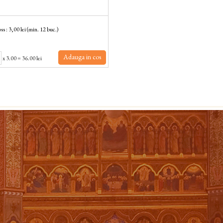
ss : 3,00 lei (min. 12 buc.)
Adauga in cos
x
3.00
=
36.00 lei