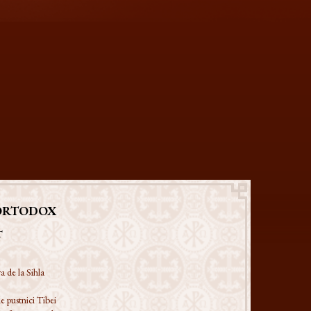
ORTODOX
T
a de la Sihla
e pustnici Tibei