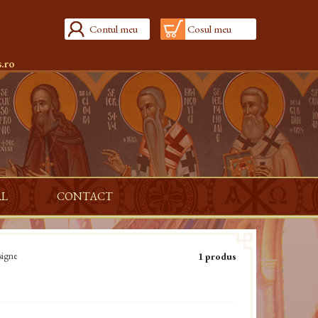
Contul meu
Cosul meu
.ro
AL
CONTACT
signe
1 produs