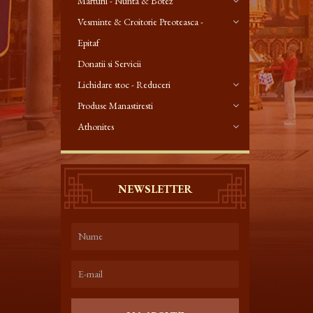
Marturii - Nunta & Botez
Vesminte & Croitorie Preoteasca -
Epitaf
Donatii si Servicii
Lichidare stoc - Reduceri
Produse Manastiresti
Athonites
NEWSLETTER