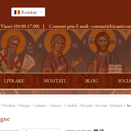
Română
 Vineri (09:00-17:00)
|
Comenzi prin E-mail:
comenzi@bizanticons
LIVRARE
NOUTATI
BLOG
SOCI
Produse
Pangar - Carbune - Tamaie - Candele - Metanii - Suvenir - Marturii
In
igne