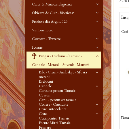
SOR
Carte & Muzica religioasa
Obiecte de Cult - Bisericesti
Insi
Produse din Argint 925
Vin Bisericesc
Cod 
Covoare - Traverse
Icoane
Pangar - Carbune - Tamaie -
Candele - Metanii - Suvenir - Marturii
Bile - Cruci - Ambalaje - Sfoara
metanii
Brelocuri
Candele
Carbune pentru Tamaie
Ceasuri
Catui - pentru ars tamaie
Coliere - Cruciulite
Cruci autocolante
Cruci
Desc
Cutii pentru Tamaie
Esente Mir si Tamaie
Felinare