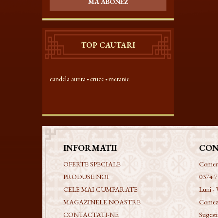
MA ABONEZ
TOP CAUTARI
candela aurita
cruce
metanie
INFORMATII
CON
OFERTE SPECIALE
Comenzi
PRODUSE NOI
0374 7
CELE MAI CUMPARATE
Luni - 
MAGAZINELE NOASTRE
Comezi
CONTACTATI-NE
Sugestii