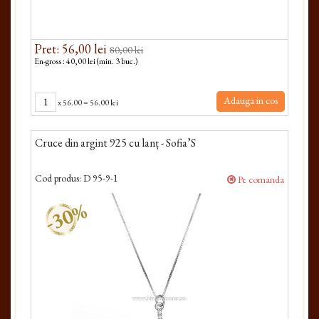
Pret: 56,00 lei
80,00 lei
En-gross : 40,00 lei (min. 3 buc.)
Adauga in cos
x
56.00
=
56.00 lei
Cruce din argint 925 cu lanț - Sofia’S
Cod produs:
D 95-9-1
Pe comanda
-30%