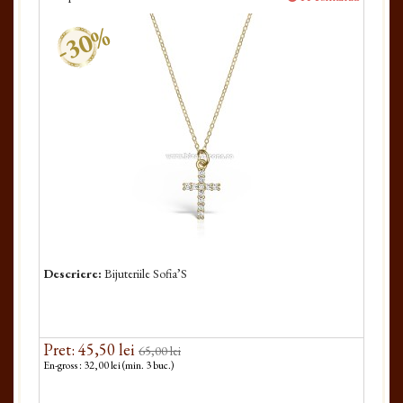
-30%
Descriere:
Bijuteriile Sofia’S
Pret: 45,50 lei
65,00 lei
En-gross : 32,00 lei (min. 3 buc.)