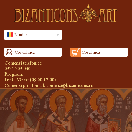
Română
Contul meu
Cosul meu
Comenzi telefonice:
0374 703 030
Program:
Luni - Vineri (09:00-17:00)
Comenzi prin E-mail:
comenzi@bizanticons.ro