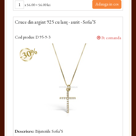
Adauga in cos
x
56.00
=
56.00 lei
Cruce din argint 925 cu lanț - aurit - Sofia’S
Cod produs:
D 95-9-3
Pe comanda
-30%
Descriere:
Bijuteriile Sofia’S