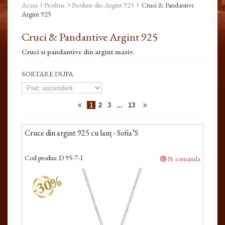
Acasa
Produse
Produse din Argint 925
Cruci & Pandantive
Argint 925
Cruci & Pandantive Argint 925
Cruci si pandantive din argint masiv.
SORTARE DUPA
1
2
3
...
13
Cruce din argint 925 cu lanț - Sofia’S
Cod produs:
D 95-7-1
Pe comanda
-30%