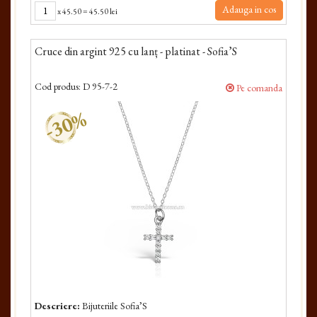
Adauga in cos
x
45.50
=
45.50 lei
Cruce din argint 925 cu lanț - platinat - Sofia’S
Cod produs:
D 95-7-2
Pe comanda
-30%
Descriere:
Bijuteriile Sofia’S