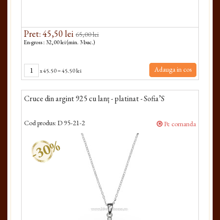
Pret: 45,50 lei
65,00 lei
En-gross : 32,00 lei (min. 3 buc.)
Adauga in cos
x
45.50
=
45.50 lei
Cruce din argint 925 cu lanț - platinat - Sofia’S
Cod produs:
D 95-21-2
Pe comanda
-30%