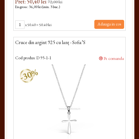
Pret: 50,40 lei
72,00 lei
En-gross : 36,00 lei (min. 3 buc.)
Adauga in cos
x
50.40
=
50.40 lei
Cruce din argint 925 cu lanț - Sofia’S
Cod produs:
D 95-1-1
Pe comanda
-30%