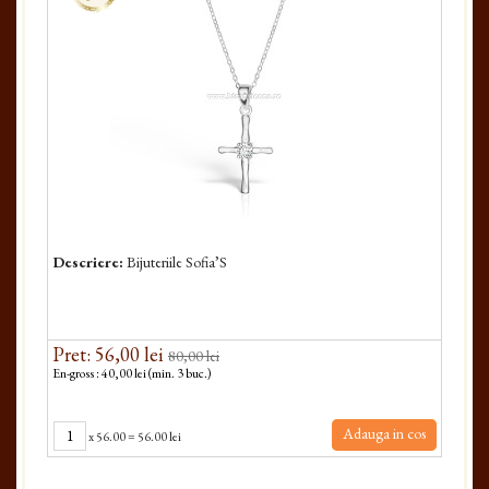
Descriere:
Bijuteriile Sofia’S
Pret: 56,00 lei
80,00 lei
En-gross : 40,00 lei (min. 3 buc.)
Adauga in cos
x
56.00
=
56.00 lei