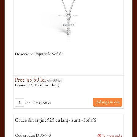
Descriere:
Bijuteriile Sofia’S
Pret: 45,50 lei
65,00 lei
En-gross : 32,00 lei (min. 3 buc.)
Adauga in cos
x
45.50
=
45.50 lei
Cruce din argint 925 cu lanț - aurit - Sofia’S
Cod produs:
D 95-7-3
Pe comanda