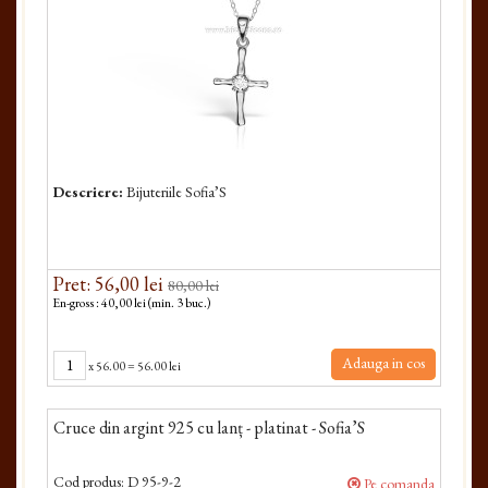
Descriere:
Bijuteriile Sofia’S
Pret: 56,00 lei
80,00 lei
En-gross : 40,00 lei (min. 3 buc.)
Adauga in cos
x
56.00
=
56.00 lei
Cruce din argint 925 cu lanț - platinat - Sofia’S
Cod produs:
D 95-9-2
Pe comanda