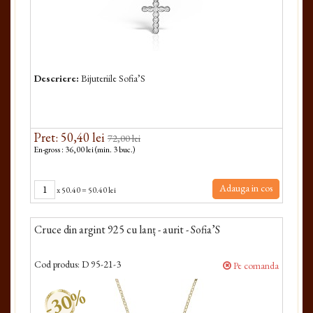
Descriere:
Bijuteriile Sofia’S
Pret: 50,40 lei
72,00 lei
En-gross : 36,00 lei (min. 3 buc.)
Adauga in cos
x
50.40
=
50.40 lei
Cruce din argint 925 cu lanț - aurit - Sofia’S
Cod produs:
D 95-21-3
Pe comanda
-30%