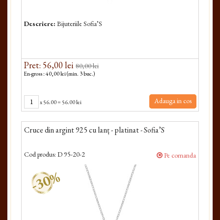
Descriere:
Bijuteriile Sofia’S
Pret: 56,00 lei
80,00 lei
En-gross : 40,00 lei (min. 3 buc.)
Adauga in cos
x
56.00
=
56.00 lei
Cruce din argint 925 cu lanț - platinat - Sofia’S
Cod produs:
D 95-20-2
Pe comanda
-30%