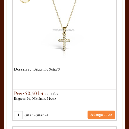
Descriere:
Bijuteriile Sofia’S
Pret: 50,40 lei
72,00 lei
En-gross : 36,00 lei (min. 3 buc.)
Adauga in cos
x
50.40
=
50.40 lei