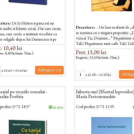
riere:
De la Hristos si pana azi au
Descriere:
…Un lant nesfarsit de „
t multe si felurite erezii. Dar care erezie
se termina cu o singura propozitie: 
ina, care eretic a sustinut vreodata ca
veneai Tu, Doamne…” Nepatrunse su
e religiile slujesc lui Dumnezeu si pe
Tale! Nepatrunse sunt caile Tale! Lida
Ortodocsii si ereticii...
: 10,40 lei
aruncat privirea pe fereastra. O...
Pret: 15,00 lei
ss : 8,80 lei (min. 3 buc.)
En-gross : 13,50 lei (min. 3 buc.)
Adauga in cos
x
10.40
=
10.40 lei
Adauga
x
15.00
=
15.00 lei
axiul pe strazile orasului -
Iubeste-ma! (Sfantul leprosilor)
hia Porfiria
Maria Pastourmadzis
produs:
D 71-1837
Cod produs:
D 71-1135
in stoc