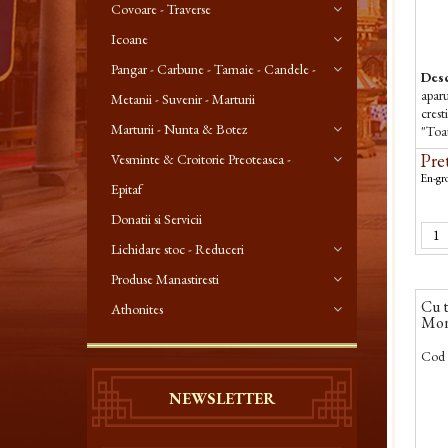
Covoare - Traverse
Icoane
Pangar - Carbune - Tamaie - Candele -
Desc
aparu
Metanii - Suvenir - Marturii
crest
Marturii - Nunta & Botez
"Toat
om"? 
Pret
Vesminte & Croitorie Preoteasca -
En-gro
Epitaf
Donatii si Servicii
Lichidare stoc - Reduceri
Produse Manastiresti
Cu t
Athonites
Mona
Cod 
NEWSLETTER