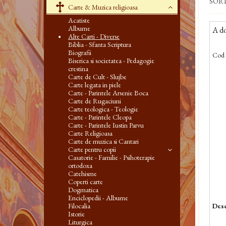
SOR
Carte & Muzica religioasa
Acatiste
Albume
A do
Alte Carti - Diverse
Biblia - Sfanta Scriptura
Biografii
Cod 
Biserica si societatea - Pedagogie
crestina
Carte de Cult - Slujbe
Carte legata in piele
Carte - Parintele Arsenie Boca
Carte de Rugaciuni
Carte teologica - Teologie
Carte - Parintele Cleopa
Carte - Parintele Iustin Parvu
Carte Religioasa
Carte de muzica si Cantari
Carte pentru copii
Casatorie - Familie - Psihoterapie
ortodoxa
Catehisme
Coperti carte
Dogmatica
Enciclopedii - Albume
Filocalia
Desc
Istorie
Liturgica