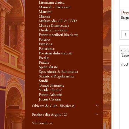
Literatura clasica
Manuale - Dictionare
Marturii
Pret
Minuni
En-gro
Multimedia CD & DVD
Muzica Bisericeasca
Omilii si Cuvântari
Parinti si scriitori bisericesti
Paterice
Patristica
Pomelnice
Cele
Povatuiri duhovnicesti
Teo
Predici
Psaltire
Cod 
Spiritualitate
Spovedanie & Euharistica
Statute si Regulamente
Studii
Terapii Naturiste
Vietile Sfintilor
Parinti Athoniti
Jocuri Crestine
Obiecte de Cult - Bisericesti
Produse din Argint 925
Vin Bisericesc