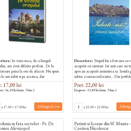
riere:
In viata mea, de-a lungul
Descriere:
Trupul lui a fost uns cu m
lui, am avut diferite profesii. De la
acoperit cu sarutari. Iar anii care au t
ratoare pana la om de afaceri. Nu spun
apoi au acoperit amintirea sa. Insula 
 le-am iubit si pe acestea, dar
iubise a ramas nelocuita... Dar jertfel
iciunea mea a fost intotdeauna masina
tacut al Bisericii...
: 17,00 lei
Pret: 22,00 lei
ss : 14,50 lei (min. 3 buc.)
En-gross : 19,80 lei (min. 3 buc.)
Adauga in cos
Adauga
x
17.00
=
17.00 lei
x
22.00
=
22.00 lei
doxia in fata sectelor - Pr. Dr.
Parinti si Icoane din Sf. Munte -
nios Alevizopol
Costion Nicolescu