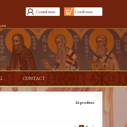
Contul meu
Cosul meu
.ro
AL
CONTACT
24 produse