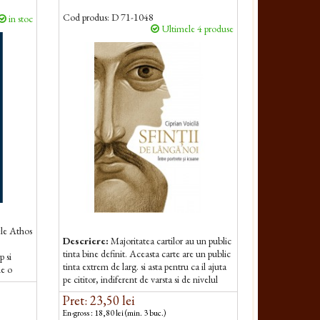
Cod produs:
D 71-1048
in stoc
Ultimele 4 produse
ele Athos
Descriere:
Majoritatea cartilor au un public
tinta bine definit. Aceasta carte are un public
p si
tinta extrem de larg. si asta pentru ca il ajuta
de o
pe cititor, indiferent de varsta si de nivelul
intelectual pe care...
Pret: 23,50 lei
En-gross : 18,80 lei (min. 3 buc.)