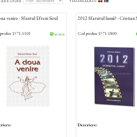
VIZUALIZATI:
TARE DUPA
ua venire - Sfantul Efrem Sirul
2012 Sfarsitul lumii? - Cristian
produs:
D 71-1101
Cod produs:
D 71-1800
in stoc
riere:
Descriere: