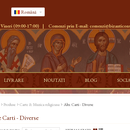
Română
 Vineri (09:00-17:00)
|
Comenzi prin E-mail:
comenzi@bizanticons
LIVRARE
NOUTATI
BLOG
SOCI
Produse
Carte & Muzica religioasa
Alte Carti - Diverse
e Carti - Diverse