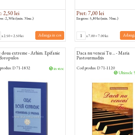
: 2,50 lei
Pret: 7,00 lei
ss : 2,30 lei (min. 3 buc.)
En-gross : 5,80 lei (min. 3 buc.)
Adauga in cos
Adauga
x
2.50
=
2.50 lei
x
7.00
=
7.00 lei
 doua extreme - Arhim. Epifanie
Daca nu veneai Tu ... - Maria
doropulos
Pastourmadzis
produs:
D 71-1832
Cod produs:
D 71-1120
in stoc
Ultimele 5