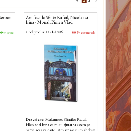
1
2
 Serban
Am fost la Sfintii Rafail, Nicolae si
Irina - Monah Pimen Vlad
Cod produs:
D 71-1806
in stoc
Pe comanda
Descriere:
Multumesc Sfintilor Rafail,
Nicolae si Irina ca m-au ajutat sa astern pe
hartie aceasta carte. Am scris-o cu mult drag.