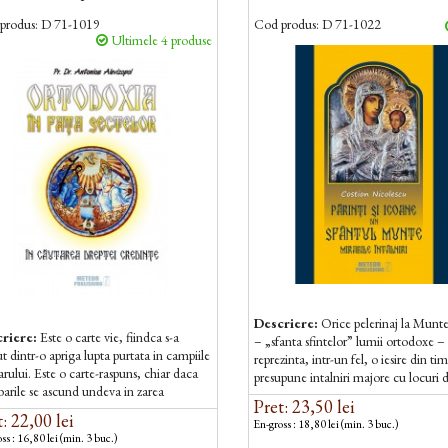
produs:
D 71-1019
Cod produs:
D 71-1022
Ultimele 4 produse
Descriere:
Orice pelerinaj la Munt
riere:
Este o carte vie, fiindca s-a
– „sfanta sfintelor” lumii ortodoxe –
t dintr-o apriga lupta purtata in campiile
reprezinta, intr-un fel, o iesire din tim
rului. Este o carte-raspuns, chiar daca
presupune intalniri majore cu locuri 
barile se ascund undeva in zarea
covarsitoare frumusete, cu odoare...
Pret: 23,50 lei
cata de amenintari, ce...
: 22,00 lei
En-gross : 18,80 lei (min. 3 buc.)
ss : 16,80 lei (min. 3 buc.)