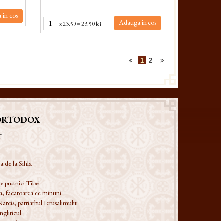
 in cos
Adauga in cos
x
23.50
=
23.50 lei
1
2
ORTODOX
T
a de la Sihla
e pustnici Tibei
a, facatoarea de minuni
Narcis, patriarhul Ierusalimului
ngliticul