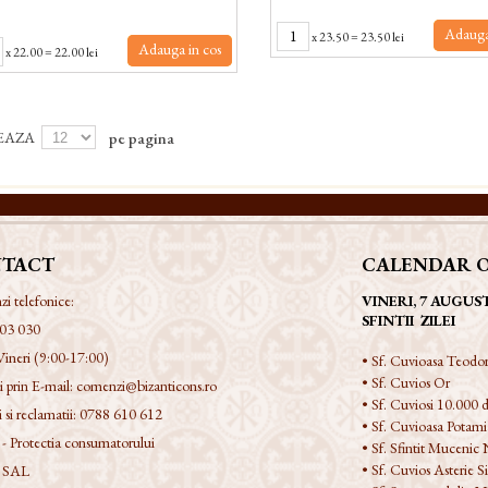
Adauga
x
23.50
=
23.50 lei
Adauga in cos
x
22.00
=
22.00 lei
EAZA
pe pagina
TACT
CALENDAR 
 telefonice:
VINERI, 7 AUGUS
SFINTII ZILEI
03 030
Vineri (9:00-17:00)
• Sf. Cuvioasa Teodor
• Sf. Cuvios Or
 prin E-mail:
comenzi@bizanticons.ro
• Sf. Cuviosi 10.000 d
 si reclamatii:
0788 610 612
• Sf. Cuvioasa Potami
 Protectia consumatorului
• Sf. Sfintit Mucenic 
• Sf. Cuvios Asterie Si
 SAL