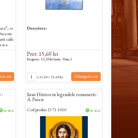
daca”, ce
Descriere:
„Daca nu
nt caile
 si-a
Pret: 15,60 lei
En-gross : 13,20 lei (min. 3 buc.)
 in cos
Adauga in cos
x
15.60
=
15.60 lei
 -
Iisus Hristos in legendele romanesti -
A. Pascu
Cod produs:
D 71-1010
in stoc
in stoc