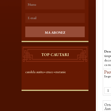
MA ABONEZ
Desc
TOP CAUTARI
timpu
deco
ca nu
slab
Pret
candela aurita
cruce
metanie
si...
En-gro
Orto
Anto