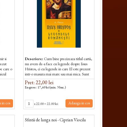
ir si
Descriere:
Cum bine precizeaza titlul cartii,
recut
nu avem de-a face cu legende despre Iisus
pe care o
Hristos, ci cu legende in care El este prezent
nicul
intr-o masura mai mare sau mai mica. Sunt
legende in care prezenta...
Pret: 22,00 lei
En-gross : 17,60 lei (min. 3 buc.)
 in cos
Adauga in cos
x
22.00
=
22.00 lei
Sfintii de langa noi - Ciprian Viocila