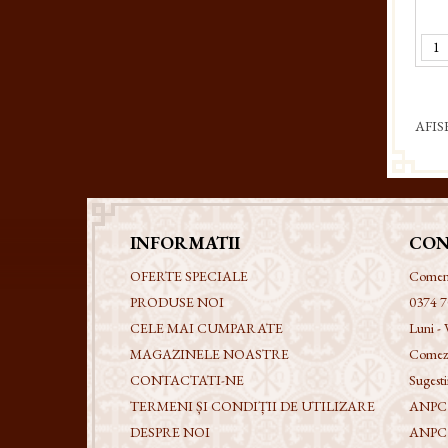
AFIS
INFORMATII
CON
OFERTE SPECIALE
Comenzi
PRODUSE NOI
0374 7
CELE MAI CUMPARATE
Luni - 
MAGAZINELE NOASTRE
Comezi
CONTACTATI-NE
Sugestii
TERMENI ȘI CONDIȚII DE UTILIZARE
ANPC -
DESPRE NOI
ANPC