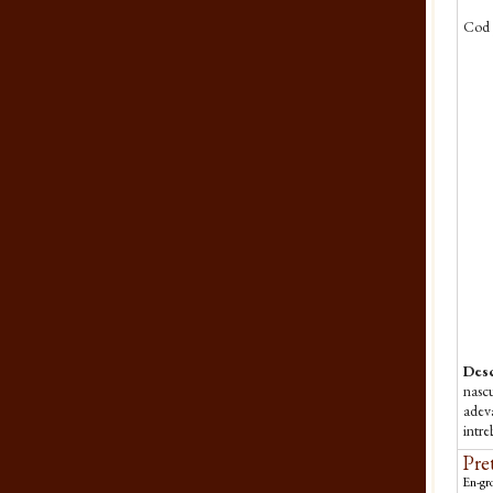
Cod 
Desc
nascu
adeva
intre
incar
Pret
En-gro