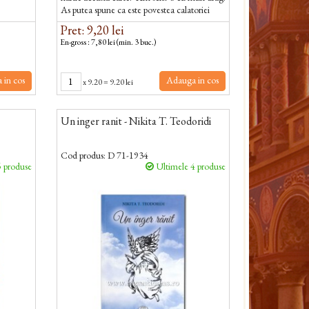
As putea spune ca este povestea calatoriei
mele in insula Sfintilor. M-au...
Pret: 9,20 lei
En-gross : 7,80 lei (min. 3 buc.)
 in cos
Adauga in cos
x
9.20
=
9.20 lei
Un inger ranit - Nikita T. Teodoridi
Cod produs:
D 71-1934
 produse
Ultimele 4 produse