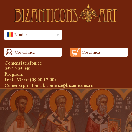
Română
Contul meu
Cosul meu
Comenzi telefonice:
0374 703 030
Program:
Luni - Vineri (09:00-17:00)
Comenzi prin E-mail:
comenzi@bizanticons.ro