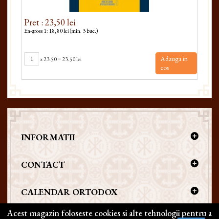
Pret : 23,50 lei
Pret
En-gross 1: 18,80 lei (min. 3 buc.)
En-gro
Adauga in
x
23.50
=
23.50 lei
cos
INFORMATII
CONTACT
CALENDAR ORTODOX
Acest magazin foloseste cookies si alte tehnologii pentru a