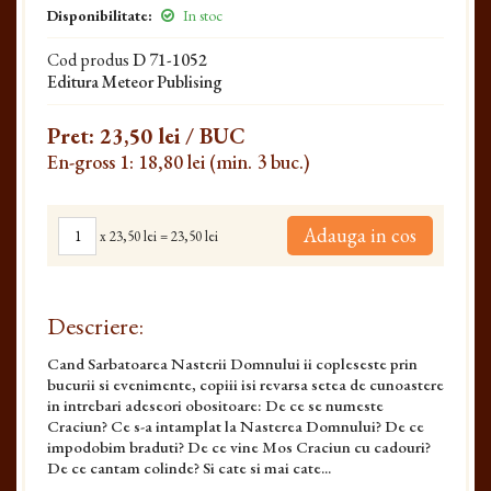
Disponibilitate:
In stoc
Cod produs
D 71-1052
Editura Meteor Publising
Pret:
23,50 lei
/ BUC
En-gross 1: 18,80 lei (min. 3 buc.)
Adauga in cos
x
23,50 lei
=
23,50 lei
Descriere:
Cand Sarbatoarea Nasterii Domnului ii copleseste prin
bucurii si evenimente, copiii isi revarsa setea de cunoastere
in intrebari adeseori obositoare: De ce se numeste
Craciun? Ce s-a intamplat la Nasterea Domnului? De ce
impodobim braduti? De ce vine Mos Craciun cu cadouri?
De ce cantam colinde? Si cate si mai cate...