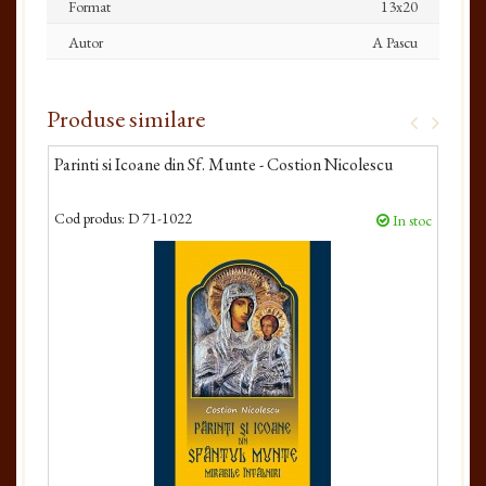
Format
13x20
Autor
A Pascu
Produse similare
Parinti si Icoane din Sf. Munte - Costion Nicolescu
Daca
Cod produs:
D 71-1022
Cod 
In stoc