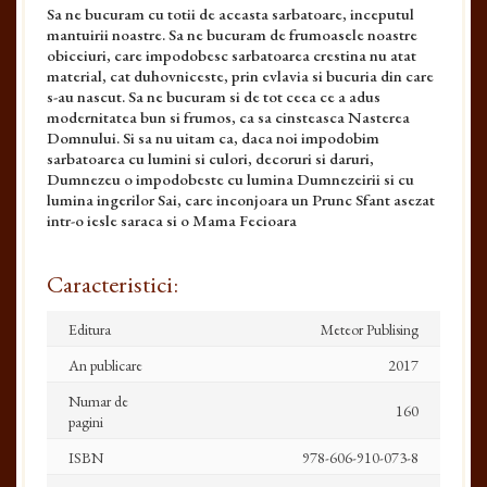
Sa ne bucuram cu totii de aceasta sarbatoare, inceputul
mantuirii noastre. Sa ne bucuram de frumoasele noastre
obiceiuri, care impodobesc sarbatoarea crestina nu atat
material, cat duhovniceste, prin evlavia si bucuria din care
s-au nascut. Sa ne bucuram si de tot ceea ce a adus
modernitatea bun si frumos, ca sa cinsteasca Nasterea
Domnului. Si sa nu uitam ca, daca noi impodobim
sarbatoarea cu lumini si culori, decoruri si daruri,
Dumnezeu o impodobeste cu lumina Dumnezeirii si cu
lumina ingerilor Sai, care inconjoara un Prunc Sfant asezat
intr-o iesle saraca si o Mama Fecioara
Caracteristici:
Editura
Meteor Publising
An publicare
2017
Numar de
160
pagini
ISBN
978-606-910-073-8