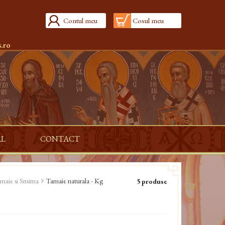
Contul meu
Cosul meu
.ro
AL
CONTACT
maie si Smirna
Tamaie naturala - Kg
5 produse