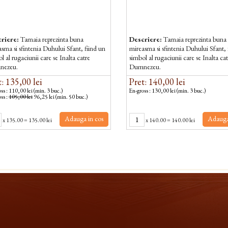
riere:
Tamaia reprezinta buna
Descriere:
Tamaia reprezinta buna
sma si sfintenia Duhului Sfant, fiind un
mireasma si sfintenia Duhului Sfant, 
l al rugaciunii care se Inalta catre
simbol al rugaciunii care se Inalta ca
nezeu.
Dumnezeu.
: 135,00 lei
Pret: 140,00 lei
ss : 110,00 lei (min. 3 buc.)
En-gross : 130,00 lei (min. 3 buc.)
ss :
105,00 lei
96,25 lei (min. 50 buc.)
Adauga in cos
Adauga
x
135.00
=
135.00 lei
x
140.00
=
140.00 lei