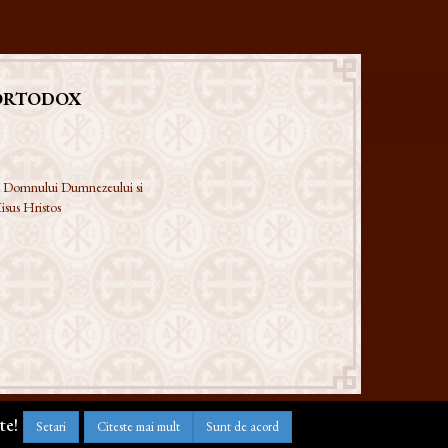
ORTODOX
 a Domnului Dumnezeului si
isus Hristos
te!
Setari
Citeste mai mult
Sunt de acord