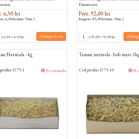
nezeu.
Dumnezeu.
: 6,50 lei
Pret: 92,00 lei
ss : 4,00 lei (min. 9 buc.)
En-gross : 83,00 lei (min. 3 buc.)
Adauga in cos
Adauga
x
6.50
=
6.50 lei
x
92.00
=
92.00 lei
ie Naturala - kg
Tamaie naturala - bob mare 1k
produs:
D 75-1
Cod produs:
D 75-10
Pe comanda
Pe 