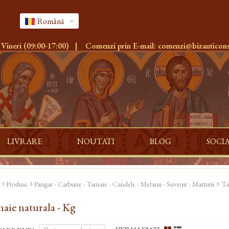
Română
 Vineri (09:00-17:00)
|
Comenzi prin E-mail:
comenzi@bizanticons
LIVRARE
NOUTATI
BLOG
SOCI
Produse
Pangar - Carbune - Tamaie - Candele - Metanii - Suvenir - Marturii
Ta
aie naturala - Kg