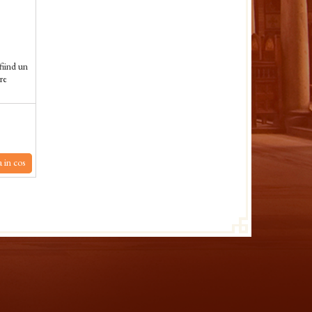
fiind un
tre
 in cos