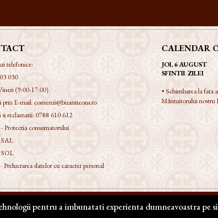
TACT
CALENDAR 
 telefonice:
JOI, 6 AUGUST
SFINTII ZILEI
03 030
Vineri (9:00-17:00)
• Schimbarea la fata
Mântuitorului nostru I
 prin E-mail:
comenzi@bizanticons.ro
 si reclamatii:
0788 610 612
 Protectia consumatorului
 SAL
 SOL
Prelucrarea datelor cu caracter personal
tehnologii pentru a imbunatati experienta dumneavoastra pe si
zervate