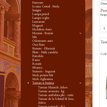
Funerare
Dum
Icoane Cristal - Sticla
Pret
Insigne
Lampa petrol
En-gro
Lampa veghe
Lumanari
Magneti
Medalion Auto
Metanii - Bratari
Mir
Odorizante auto
Tama
Oua Paste
Pernute - Filacterii
Plute - Fitile candela
Cod 
Portofele
Rame
Rozarii
Sfesnice
Statuete - Ingerasi
Sticle pentru Mir
Sticle Aghiasma
Tamaie si Smirna
Tamaie Muntele Athos
Tamaie aromata - kg
Tamaie ambalata plic - cutie
Tamaie de la Schitul Sf Ana -
Athos
Tamaie naturala - Kg