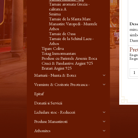
Tamaie aromata Grecia -
calitatea A
Smirna
Tamaie de la Sfanta Mare
Desc
Manastire Vatopedi - Muntele
Athos
mirea
Tamaie de Oasa
simbo
Tamaie de la Schitul Lacu -
Dum
Athos
Tipare Coliva
Pret
Toiag Inmormantare
En-gro
Produse cu Parintele Arsenie Boca
En-gro
Cruci & Pandantive Argint 925
Bratari Argint 925
Marturii - Nunta & Botez
Vesminte & Croitorie Preoteasca -
Epitaf
Donatii si Servicii
Lichidare stoc - Reduceri
Produse Manastiresti
Athonites