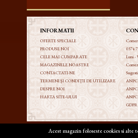
INFORMATII
CON
OFERTE SPECIALE
Comenzi
PRODUSE NOI
0374 7
CELE MAI CUMPARATE
Luni - 
MAGAZINELE NOASTRE
Comezi
CONTACTATI-NE
Sugestii
TERMENI ȘI CONDIȚII DE UTILIZARE
ANPC -
DESPRE NOI
ANPC
HARTA SITE-ULUI
ANPC
GDPR - 
Acest magazin foloseste cookies si alte 
Copyright @ 2026 | BIZANTICONS. Toate drepturile re