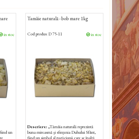
 mare
Tamâie naturală - bob mare 1kg
Cod produs:
D 75-11
in stoc
in stoc
Descriere:
„Tămâia naturală reprezintă
fiind un
buna mireasmă și sfințenia Duhului Sfânt,
tre
fiind un simbol al rugăciunii care se înalță