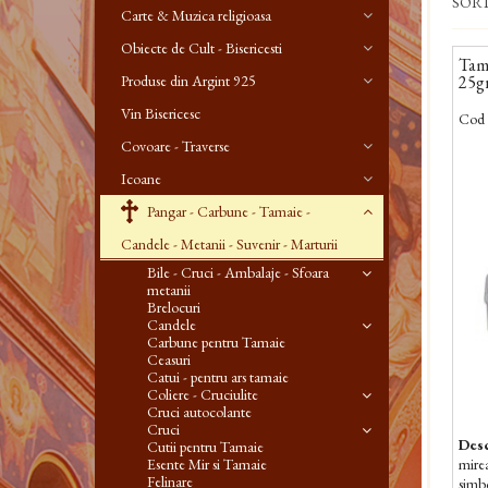
SOR
Carte & Muzica religioasa
Obiecte de Cult - Bisericesti
Tama
Produse din Argint 925
25gr
Vin Bisericesc
Cod 
Covoare - Traverse
Icoane
Pangar - Carbune - Tamaie -
Candele - Metanii - Suvenir - Marturii
Bile - Cruci - Ambalaje - Sfoara
metanii
Brelocuri
Candele
Carbune pentru Tamaie
Ceasuri
Catui - pentru ars tamaie
Coliere - Cruciulite
Cruci autocolante
Cruci
Desc
Cutii pentru Tamaie
Esente Mir si Tamaie
mirea
Felinare
simbo