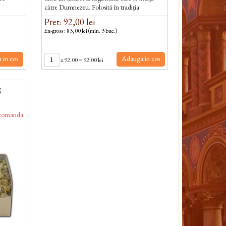
către Dumnezeu. Folosită în tradiția
ortodoxă, aceasta creează o atmosferă de...
Pret: 92,00 lei
En-gross : 83,00 lei (min. 3 buc.)
 in cos
Adauga in cos
x
92.00
=
92.00 lei
g
comanda