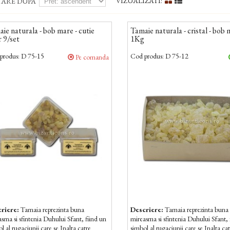
VIZUALIZATI:
TARE DUPA
ie naturala - bob mare - cutie
Tamaie naturala - cristal - bob
 9/set
1Kg
produs:
D 75-15
Cod produs:
D 75-12
Pe comanda
riere:
Tamaia reprezinta buna
Descriere:
Tamaia reprezinta buna
sma si sfintenia Duhului Sfant, fiind un
mireasma si sfintenia Duhului Sfant, 
l al rugaciunii care se Inalta catre
simbol al rugaciunii care se Inalta ca