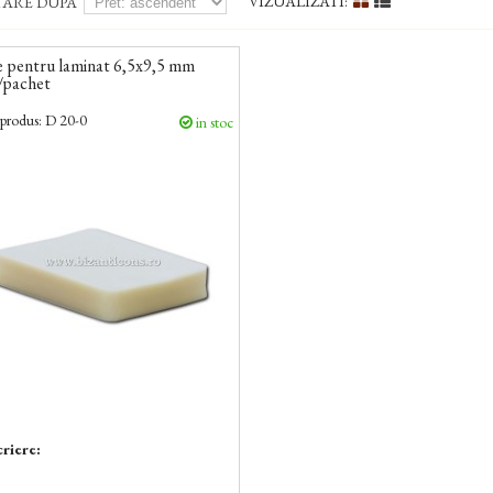
VIZUALIZATI:
TARE DUPA
e pentru laminat 6,5x9,5 mm
/pachet
produs:
D 20-0
in stoc
riere: