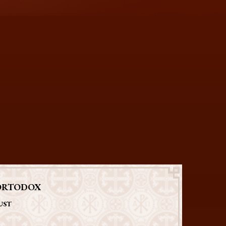
ORTODOX
UST