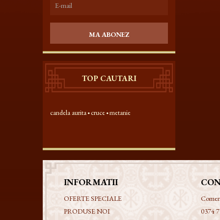
MA ABONEZ
TOP CAUTARI
candela aurita
cruce
metanie
INFORMATII
CON
OFERTE SPECIALE
Comenzi
PRODUSE NOI
0374 7