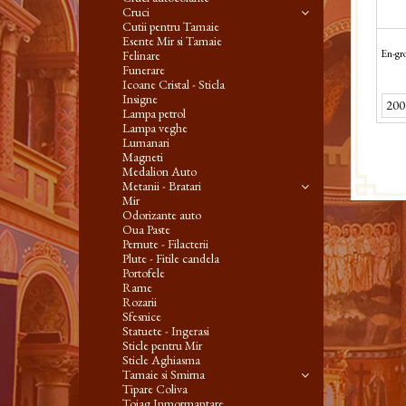
Cruci
Cutii pentru Tamaie
Esente Mir si Tamaie
En-gro
Felinare
Funerare
Icoane Cristal - Sticla
Insigne
Lampa petrol
Lampa veghe
Lumanari
Magneti
Medalion Auto
Metanii - Bratari
Mir
Odorizante auto
Oua Paste
Pernute - Filacterii
Plute - Fitile candela
Portofele
Rame
Rozarii
Sfesnice
Statuete - Ingerasi
Sticle pentru Mir
Sticle Aghiasma
Tamaie si Smirna
Tipare Coliva
Toiag Inmormantare