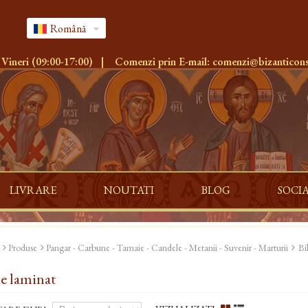
Română
 Vineri (09:00-17:00)
|
Comenzi prin E-mail:
comenzi@bizanticons
LIVRARE
NOUTATI
BLOG
SOCI
Produse
Pangar - Carbune - Tamaie - Candele - Metanii - Suvenir - Marturii
Bi
ie laminat