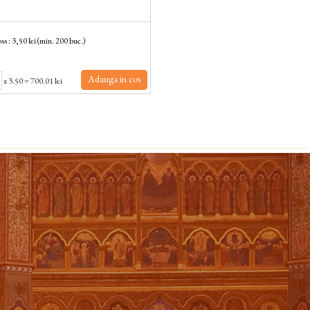
ss : 3,50 lei (min. 200 buc.)
Adauga in cos
x
3.50
=
700.01 lei