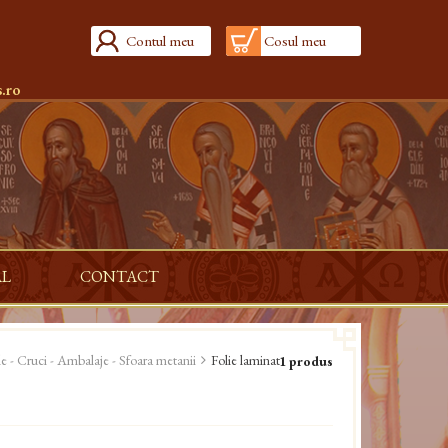
Contul meu
Cosul meu
.ro
AL
CONTACT
le - Cruci - Ambalaje - Sfoara metanii
Folie laminat
1 produs