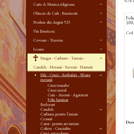
SOR
Carte & Muzica religioasa
Obiecte de Cult - Bisericesti
Foli
Produse din Argint 925
100
Vin Bisericesc
Cod 
Covoare - Traverse
Icoane
Pangar - Carbune - Tamaie -
Candele - Metanii - Suvenir - Marturii
Bile - Cruci - Ambalaje - Sfoara
metanii
Cruci transfer
Cruci metal
Cuie - Anouri - Agatatori
Folie laminat
Brelocuri
Candele
Carbune pentru Tamaie
Ceasuri
Desc
Catui - pentru ars tamaie
Coliere - Cruciulite
Cruci autocolante