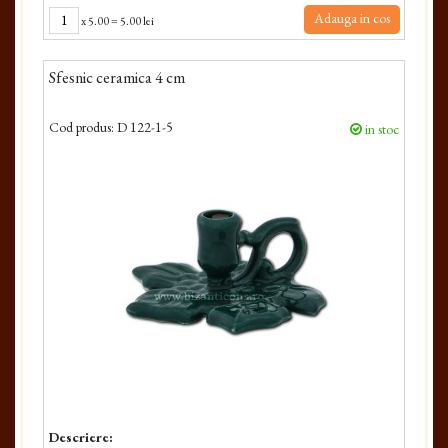
Adauga in cos
x
5.00
=
5.00 lei
Sfesnic ceramica 4 cm
Cod produs:
D 122-1-5
in stoc
Descriere: