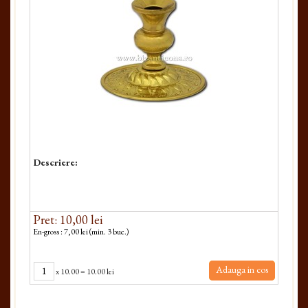
Descriere:
Pret: 10,00 lei
En-gross : 7,00 lei (min. 3 buc.)
Adauga in cos
x
10.00
=
10.00 lei