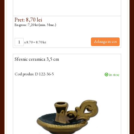
Pret: 8,70 lei
En-gross : 7,20 lei (min. 3 buc.)
Adauga in cos
x
8.70
=
8.70 lei
Sfesnic ceramica 3,5 cm
Cod produs:
D 122-36-5
in stoc