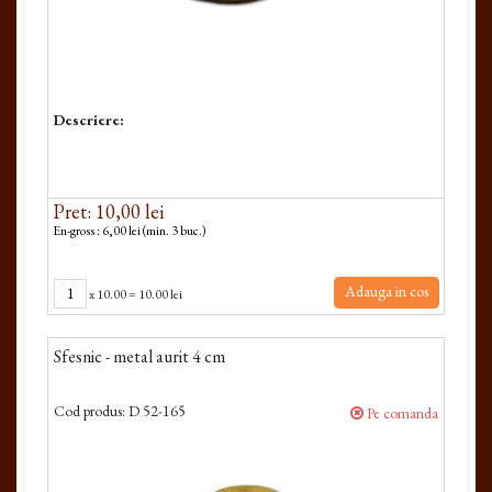
Descriere:
Pret: 10,00 lei
En-gross : 6,00 lei (min. 3 buc.)
Adauga in cos
x
10.00
=
10.00 lei
Sfesnic - metal aurit 4 cm
Cod produs:
D 52-165
Pe comanda