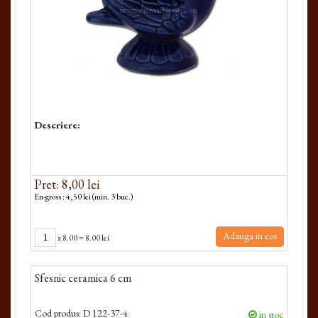
Descriere:
Pret: 8,00 lei
En-gross : 4,50 lei (min. 3 buc.)
Adauga in cos
x
8.00
=
8.00 lei
Sfesnic ceramica 6 cm
Cod produs:
D 122-37-4
in stoc