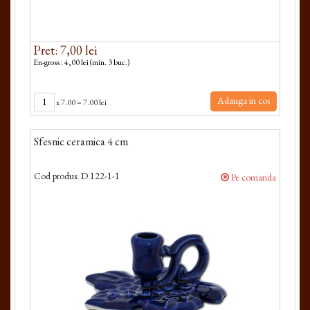
Pret: 7,00 lei
En-gross : 4,00 lei (min. 3 buc.)
Adauga in cos
x
7.00
=
7.00 lei
Sfesnic ceramica 4 cm
Cod produs:
D 122-1-1
Pe comanda