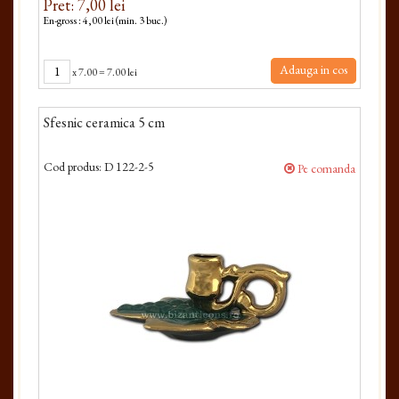
Pret: 7,00 lei
En-gross : 4,00 lei (min. 3 buc.)
Adauga in cos
x
7.00
=
7.00 lei
Sfesnic ceramica 5 cm
Cod produs:
D 122-2-5
Pe comanda