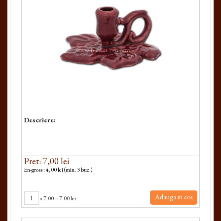
Descriere:
Pret: 7,00 lei
En-gross : 4,00 lei (min. 3 buc.)
Adauga in cos
x
7.00
=
7.00 lei