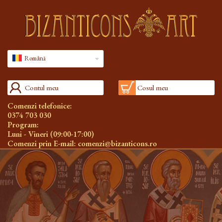
Română
Contul meu
Cosul meu
Comenzi telefonice:
0374 703 030
Program:
Luni - Vineri (09:00-17:00)
Comenzi prin E-mail:
comenzi@bizanticons.ro