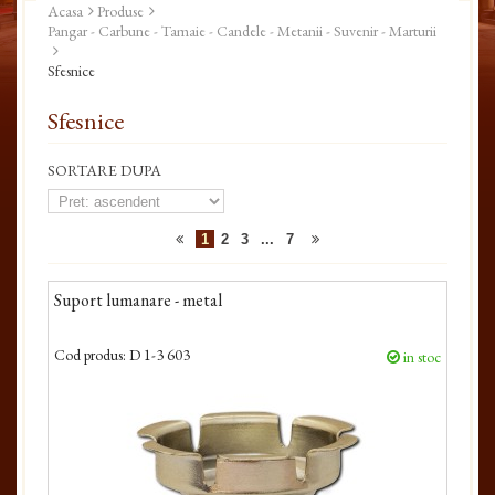
Acasa
Produse
Pangar - Carbune - Tamaie - Candele - Metanii - Suvenir - Marturii
Sfesnice
Sfesnice
SORTARE DUPA
1
2
3
...
7
Suport lumanare - metal
Cod produs:
D 1-3 603
in stoc