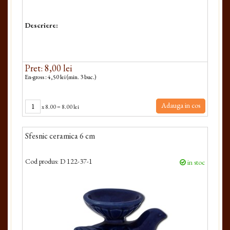
Descriere:
Pret: 8,00 lei
En-gross : 4,50 lei (min. 3 buc.)
Adauga in cos
x
8.00
=
8.00 lei
Sfesnic ceramica 6 cm
Cod produs:
D 122-37-1
in stoc