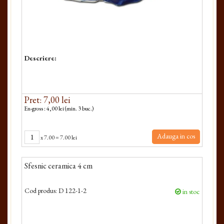
Descriere:
Pret: 7,00 lei
En-gross : 4,00 lei (min. 3 buc.)
Adauga in cos
x
7.00
=
7.00 lei
Sfesnic ceramica 4 cm
Cod produs:
D 122-1-2
in stoc