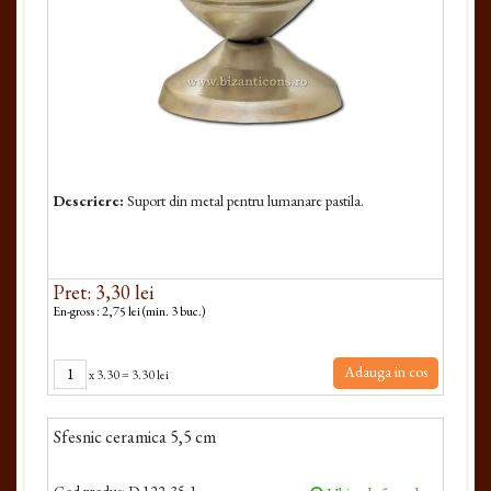
Descriere:
Suport din metal pentru lumanare pastila.
Pret: 3,30 lei
En-gross : 2,75 lei (min. 3 buc.)
Adauga in cos
x
3.30
=
3.30 lei
Sfesnic ceramica 5,5 cm