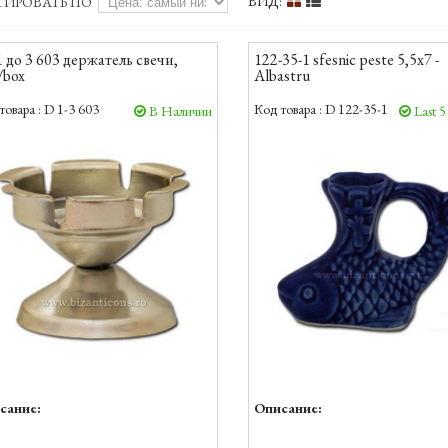
ВИД:
ТИРОВАТЬ ПО
1 до 3 603 держатель свечи,
122-35-1 sfesnic peste 5,5x7 -
/box
Albastru
товара :
D 1-3 603
Код товара :
D 122-35-1
В Наличии
Last 5
сание:
Описание: