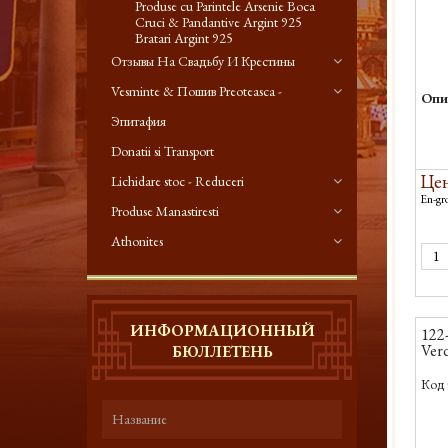
Produse cu Parintele Arsenie Boca
Cruci & Pandantive Argint 925
Bratari Argint 925
Отзывы На Свадьбу И Крестины
Vesminte & Пошив Preoteasca -
Опи
Эпитафия
Donatii si Transport
Цен
Lichidare stoc - Reduceri
En-gro
Produse Manastiresti
Athonites
ИНФОРМАЦИОННЫЙ
122-
Ver
БЮЛЛЕТЕНЬ
Код 