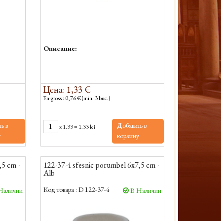
Описание:
Цена: 1,33 €
En-gross : 0,76 € (min. 3 buc.)
ь в
Добавить в
x
1.33
=
1.33 lei
у
корзину
,5 cm -
122-37-4 sfesnic porumbel 6x7,5 cm -
Alb
Код товара :
D 122-37-4
Наличии
В Наличии