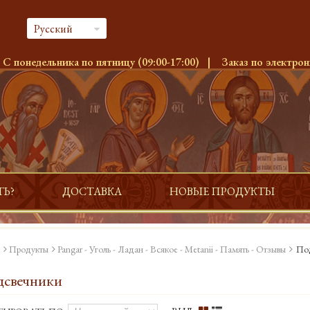
Русский
:
С понедельника по пятницу (09:00-17:00)
|
Заказ по электрон
ТЬ?
ДОСТАВКА
НОВЫЕ ПРОДУКТЫ
Продукты
Pangar - Уголь - Ладан - Всякое - Metanii - Память - Отзывы
По
дсвечники