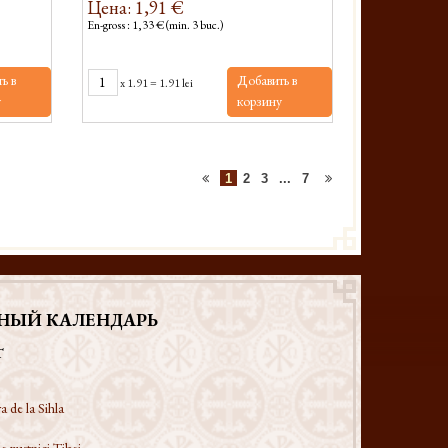
Цена: 1,91 €
En-gross : 1,33 € (min. 3 buc.)
ь в
Добавить в
x
1.91
=
1.91 lei
у
корзину
1
2
3
...
7
НЫЙ КАЛЕНДАРЬ
T
a de la Sihla