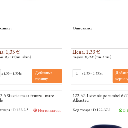
сание:
Описание:
а: 1,33 €
Цена: 1,33 €
ss : 0,76 € (min. 3 buc.)
En-gross : 0,76 € (min. 3 buc.)
Добавить в
Добавит
x
1.33
=
1.33 lei
x
1.33
=
1.33 lei
корзину
корзин
2-5 Sfesnic masa frunza - mare -
122-37-1 sfesnic porumbel 6x7
de
Albastru
товара :
D 122-2-5
Код товара :
D 122-37-1
Нет в наличии
В 