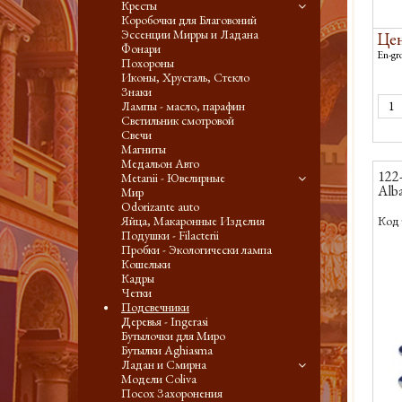
Кресты
Коробочки для Благовоний
Эссенции Мирры и Ладана
Цен
Фонари
En-gro
Похороны
Иконы, Хрусталь, Стекло
Знаки
Лампы - масло, парафин
Светильник смотровой
Свечи
Магниты
Медальон Авто
122-
Metanii - Ювелирные
Alb
Мир
Odorizante auto
Яйца, Макаронные Изделия
Код 
Подушки - Filacterii
Пробки - Экологически лампа
Кошельки
Кадры
Четки
Подсвечники
Деревья - Ingerasi
Бутылочки для Миро
Бутылки Aghiasma
Ладан и Смирна
Модели Coliva
Посох Захоронения