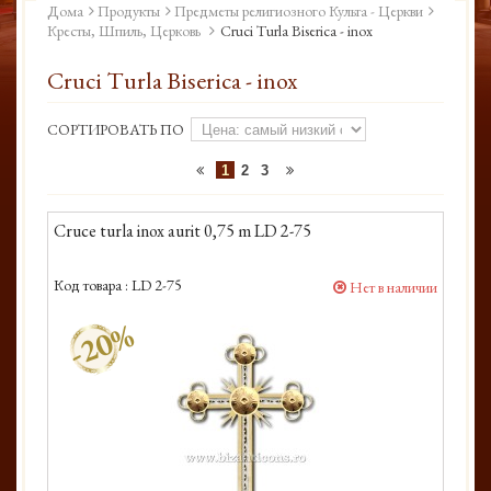
Дома
Продукты
Предметы религиозного Культа - Церкви
Кресты, Шпиль, Церковь
Cruci Turla Biserica - inox
Cruci Turla Biserica - inox
СОРТИРОВАТЬ ПО
1
2
3
Cruce turla inox aurit 0,75 m LD 2-75
Код товара :
LD 2-75
Нет в наличии
-20%