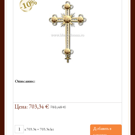
-10%
Описание:
Цена: 703,34 €
781,48 €
Добавить в
x
703.34
=
703.34 lei
корзину