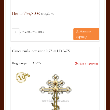
Цена: 754,80 €
838,67 €
Добавить в
x
754.80
=
754.80 lei
корзину
Cruce turla inox aurit 0,75 m LD 3-75
Код товара :
LD 3-75
Нет в наличии
-10%