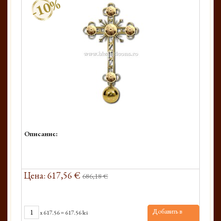
-10%
Описание:
Цена: 617,56 €
686,18 €
Добавить в
x
617.56
=
617.56 lei