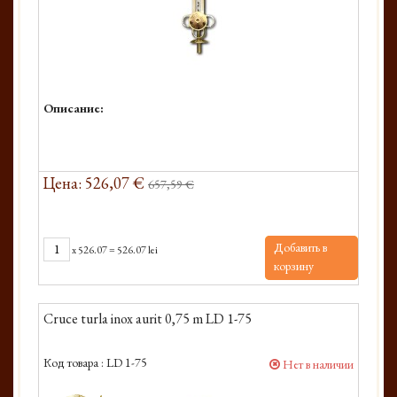
Описание:
Цена: 526,07 €
657,59 €
Добавить в
x
526.07
=
526.07 lei
корзину
Cruce turla inox aurit 0,75 m LD 1-75
Код товара :
LD 1-75
Нет в наличии