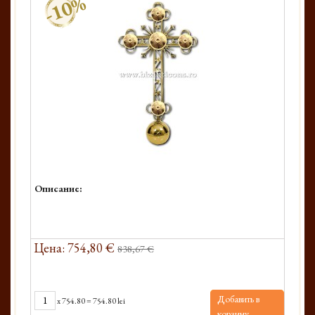
-10%
Описание:
Цена: 754,80 €
838,67 €
Добавить в
x
754.80
=
754.80 lei
корзину