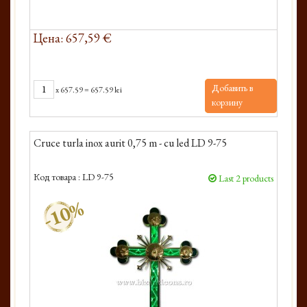
Цена: 657,59 €
Добавить в
x
657.59
=
657.59 lei
корзину
Cruce turla inox aurit 0,75 m - cu led LD 9-75
Код товара :
LD 9-75
Last 2 products
-10%