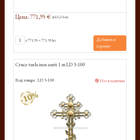
Цена: 771,95 €
857,73 €
Добавить в
x
771.95
=
771.95 lei
корзину
Cruce turla inox aurit 1 m LD 3-100
Код товара :
LD 3-100
Нет в наличии
-10%