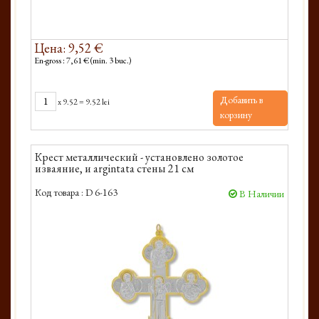
Цена: 9,52 €
En-gross : 7,61 € (min. 3 buc.)
Добавить в
x
9.52
=
9.52 lei
корзину
Крест металлический - установлено золотое
изваяние, и argintata стены 21 см
Код товара :
D 6-163
В Наличии