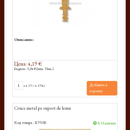
Описание:
Цена: 4,19 €
En-gross : 3,04 € (min. 3 buc.)
Добавить в
x
4.19
=
4.19 lei
корзину
Cruce metal pe suport de lemn
Код товара :
K950B
В Наличии