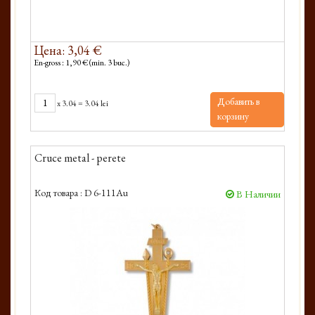
Цена: 3,04 €
En-gross : 1,90 € (min. 3 buc.)
Добавить в
x
3.04
=
3.04 lei
корзину
Cruce metal - perete
Код товара :
D 6-111Au
В Наличии