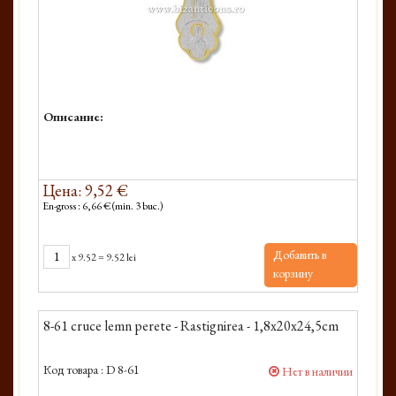
Описание:
Цена: 9,52 €
En-gross : 6,66 € (min. 3 buc.)
Добавить в
x
9.52
=
9.52 lei
корзину
8-61 cruce lemn perete - Rastignirea - 1,8x20x24,5cm
Код товара :
D 8-61
Нет в наличии