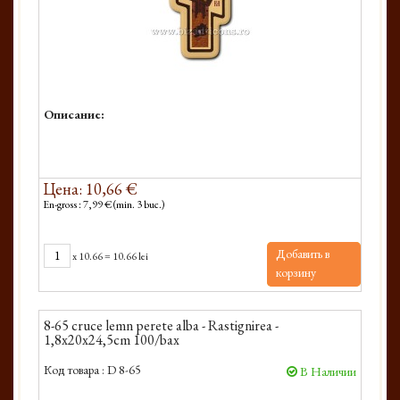
Описание:
Цена: 10,66 €
En-gross : 7,99 € (min. 3 buc.)
Добавить в
x
10.66
=
10.66 lei
корзину
8-65 cruce lemn perete alba - Rastignirea -
1,8x20x24,5cm 100/bax
Код товара :
D 8-65
В Наличии