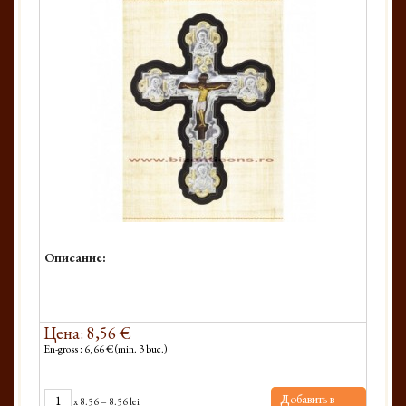
Описание:
Цена: 8,56 €
En-gross : 6,66 € (min. 3 buc.)
Добавить в
x
8.56
=
8.56 lei