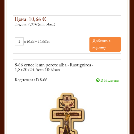
Цена: 10,66 €
En-gross : 7,99 € (min. 3 buc.)
Добавить в
x
10.66
=
10.66 lei
корзину
8-66 cruce lemn perete alba - Rastignirea -
1,8x20x24,5cm 100/bax
Код товара :
D 8-66
В Наличии