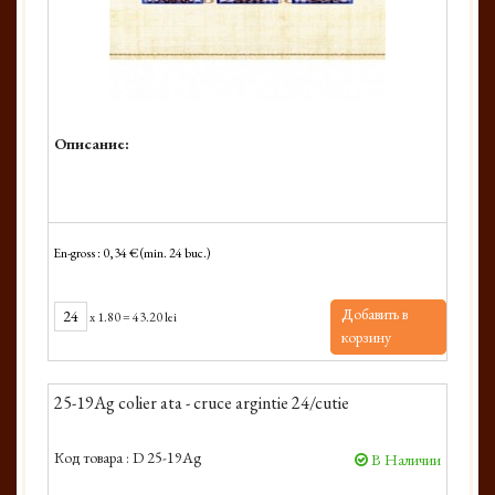
Описание:
En-gross : 0,34 € (min. 24 buc.)
Добавить в
x
1.80
=
43.20 lei
корзину
25-19Ag colier ata - cruce argintie 24/cutie
Код товара :
D 25-19Ag
В Наличии