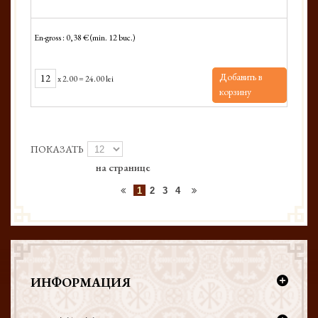
En-gross : 0,38 € (min. 12 buc.)
Добавить в
x
2.00
=
24.00 lei
корзину
ПОКАЗАТЬ
на странице
1
2
3
4
ИНФОРМАЦИЯ