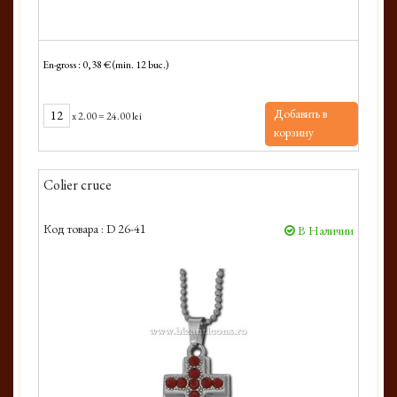
En-gross : 0,38 € (min. 12 buc.)
Добавить в
x
2.00
=
24.00 lei
корзину
Colier cruce
Код товара :
D 26-41
В Наличии