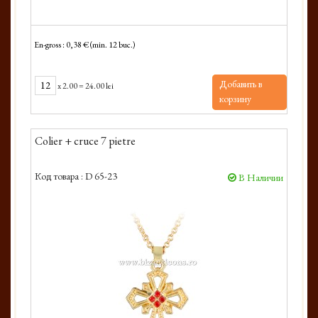
En-gross : 0,38 € (min. 12 buc.)
Добавить в
x
2.00
=
24.00 lei
корзину
Colier + cruce 7 pietre
Код товара :
D 65-23
В Наличии