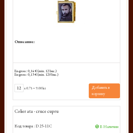
Описание:
En-gross : 0,14 € (min. 12 buc.)
En-gross : 0,13 € (min. 120 buc.)
Добавить в
x
0.75
=
9.00 lei
корзину
Colier ata - cruce cupru
Код товара :
D 25-11C
В Наличии