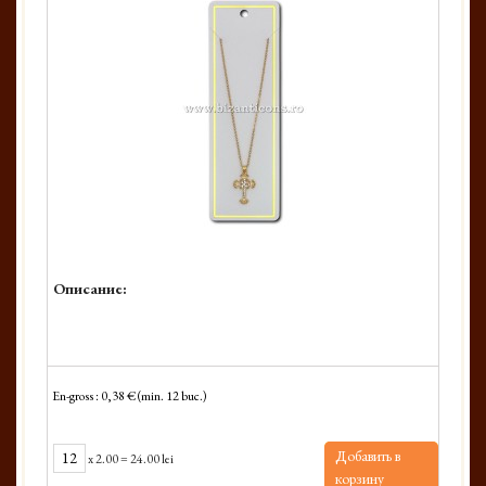
Описание:
En-gross : 0,38 € (min. 12 buc.)
Добавить в
x
2.00
=
24.00 lei
корзину