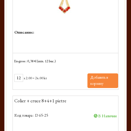
Описание:
En-gross : 0,38 € (min. 12 buc.)
Добавить в
x
2.00
=
24.00 lei
корзину
Colier + cruce 8+4+1 pietre
Код товара :
D 65-25
В Наличии