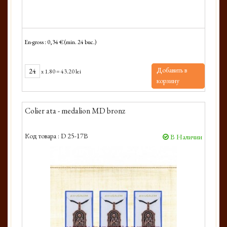
En-gross : 0,34 € (min. 24 buc.)
Добавить в
x
1.80
=
43.20 lei
корзину
Colier ata - medalion MD bronz
Код товара :
D 25-17B
В Наличии