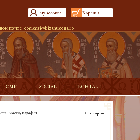
My account
Корзина
ной почте:
comenzi@bizanticons.ro
СМИ
SOCIAL
КОНТАКТ
пы - масло, парафин
0 товаров