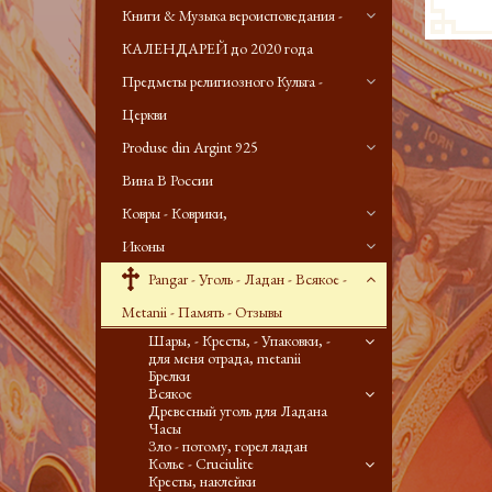
Книги & Музыка вероисповедания -
КАЛЕНДАРЕЙ до 2020 года
Предметы религиозного Культа -
Церкви
Produse din Argint 925
Вина В России
Ковры - Коврики,
Иконы
Pangar - Уголь - Ладан - Всякое -
Metanii - Память - Отзывы
Шары, - Кресты, - Упаковки, -
для меня отрада, metanii
Брелки
Всякое
Древесный уголь для Ладана
Часы
Зло - потому, горел ладан
Колье - Cruciulite
Кресты, наклейки