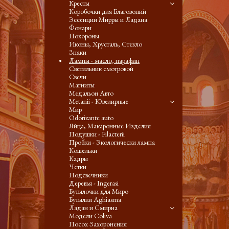
Кресты
Коробочки для Благовоний
Эссенции Мирры и Ладана
Фонари
Похороны
Иконы, Хрусталь, Стекло
Знаки
Лампы - масло, парафин
Светильник смотровой
Свечи
Магниты
Медальон Авто
Metanii - Ювелирные
Мир
Odorizante auto
Яйца, Макаронные Изделия
Подушки - Filacterii
Пробки - Экологически лампа
Кошельки
Кадры
Четки
Подсвечники
Деревья - Ingerasi
Бутылочки для Миро
Бутылки Aghiasma
Ладан и Смирна
Модели Coliva
Посох Захоронения