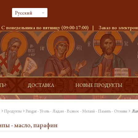
Русский
:
С понедельника по пятницу (09:00-17:00)
|
Заказ по электрон
ТЬ?
ДОСТАВКА
НОВЫЕ ПРОДУКТЫ
Продукты
Pangar - Уголь - Ладан - Всякое - Metanii - Память - Отзывы
Лам
пы - масло, парафин