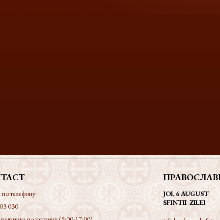
TACT
ПРАВОСЛАВ
 по телефону:
JOI, 6 AUGUST
SFINTII ZILEI
03 030
дельника по пятницу (9:00-17:00)